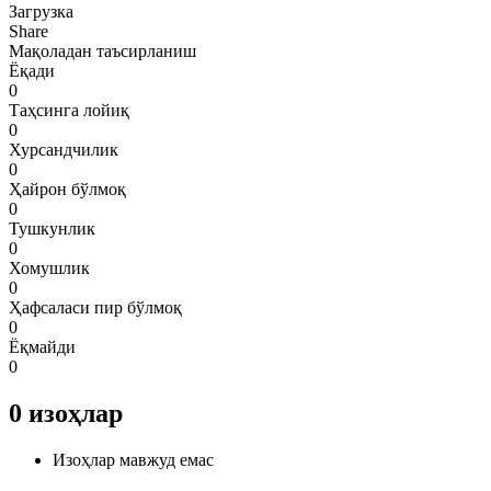
Загрузка
Share
Мақоладан таъсирланиш
Ёқади
0
Таҳсинга лойиқ
0
Хурсандчилик
0
Ҳайрон бўлмоқ
0
Тушкунлик
0
Хомушлик
0
Ҳафсаласи пир бўлмоқ
0
Ёқмайди
0
0
изоҳлар
Изоҳлар мавжуд емас