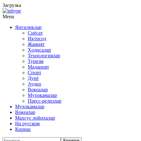
Загрузка
Menu
Янгиликлар
Сиёсат
Иқтисод
Жамият
Ҳодисалар
Технологиялар
Туризм
Маданият
Спорт
Дунё
Аудио
Воқеалар
Муҳокамалар
Пресс-релизлар
Муҳокамалар
Воқеалар
Махсус лойиҳалар
На русском
Кириш