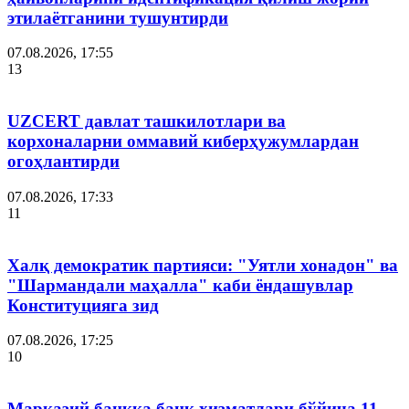
этилаётганини тушунтирди
07.08.2026, 17:55
13
UZCERT давлат ташкилотлари ва
корхоналарни оммавий киберҳужумлардан
огоҳлантирди
07.08.2026, 17:33
11
Халқ демократик партияси: "Уятли хонадон" ва
"Шармандали маҳалла" каби ёндашувлар
Конституцияга зид
07.08.2026, 17:25
10
Марказий банкка банк хизматлари бўйича 11