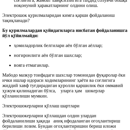
соғлиғига, жамоат хавфсизлигига таҳдид солувчи бошқа
ноқонуний ҳаракатларнинг олдини олиш.
Электрошок қурилмаларидан кимга қарши фойдаланиш
тақиқланади?
Бу қурилмалардан қуйидагиларга нисбатан фойдаланишга
йўл қўйилмайди:
ҳомиладорлик белгилари аён бўлган аёллар;
ногиронлиги аён бўлган шахслар;
вояга етмаганлар.
Мабодо мазкур тоифадаги шахслар томонидан фуқаролар ёки
ички ишлар идораси ходимларининг ҳаёти ва соғлигига
жиддий хавф туғдирадиган қуролли қаршилик ёки оммавий
ҳужум қилинадиган бўлса, уларга ҳам шокерлар
қўлланилиши мумкин.
Электрошокерларни қўллаш шартлари
Электрошокерларни қўллашдан олдин улардан
фойдаланилиши ҳақида аниқ ифодаланган огоҳлантириш
берилиши лозим. Бундан огоҳлантиришни бериш иложи