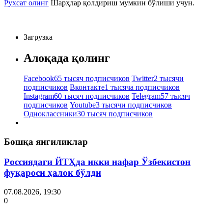
Рухсат олинг
Шарҳлар қолдириш мумкин бўлиши учун.
Загрузка
Алоқада қолинг
Facebook
65 тысяч подписчиков
Twitter
2 тысячи
подписчиков
Вконтакте
1 тысяча подписчиков
Instagram
60 тысяч подписчиков
Telegram
57 тысяч
подписчиков
Youtube
3 тысячи подписчиков
Одноклассники
30 тысяч подписчиков
Бошқа янгиликлар
Россиядаги ЙТҲда икки нафар Ўзбекистон
фуқароси ҳалок бўлди
07.08.2026, 19:30
0