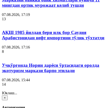
мингдан ортиқ мурожаат келиб тушди
07.08.2026, 17:19
13
АҚШ 1985 йилдан бери илк бор Саудия
Арабистонидан нефт импортини тўлиқ тўхтатди
07.08.2026, 17:16
8
Учқўрғонда Норин дарёси ўртасидаги оролда
экотуризм маркази барпо этилади
07.08.2026, 15:44
14
Юклаш...
×
Авторизация