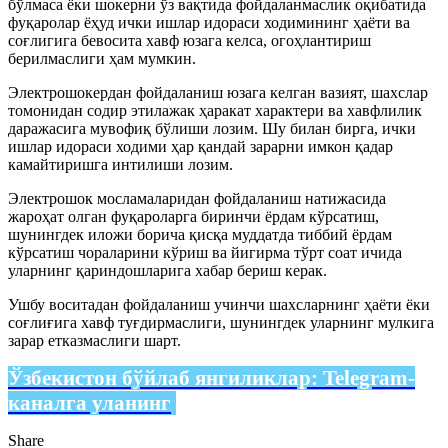
бўлмаса ёки шокерни ўз вақтида фойдаланмаслик оқибатида
фуқаролар ёҳуд ички ишлар идораси ходимининг ҳаёти ва
соғлигига бевосита хавф юзага келса, огоҳлантириш
берилмаслиги ҳам мумкин.
Электрошокердан фойдаланиш юзага келган вазият, шахслар
томонидан содир этилажак ҳаракат характери ва хавфлилик
даражасига мувофиқ бўлиши лозим. Шу билан бирга, ички
ишлар идораси ходими ҳар қандай зарарни имкон қадар
камайтиришга интилиши лозим.
Электрошок мосламаларидан фойдаланиш натижасида
жароҳат олган фуқароларга биринчи ёрдам кўрсатиш,
шунингдек иложи борича қисқа муддатда тиббий ёрдам
кўрсатиш чораларини кўриш ва йигирма тўрт соат ичида
уларнинг қариндошларига хабар бериш керак.
Ушбу воситадан фойдаланиш учинчи шахсларнинг ҳаёти ёки
соғлиғига хавф туғдирмаслиги, шунингдек уларнинг мулкига
зарар етказмаслиги шарт.
Ўзбекистон бўйлаб янгиликлар:
Telegram-
каналга уланинг
Share