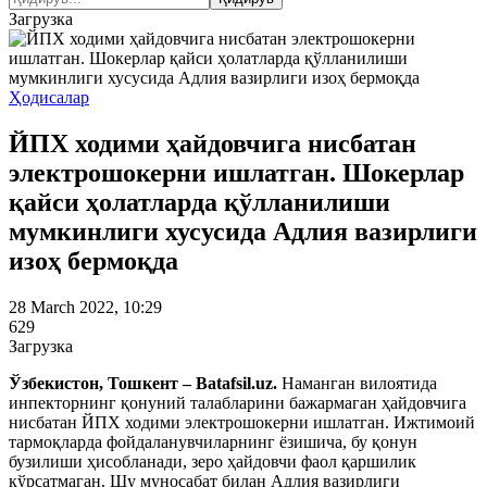
Загрузка
Ҳодисалар
ЙПХ ходими ҳайдовчига нисбатан
электрошокерни ишлатган. Шокерлар
қайси ҳолатларда қўлланилиши
мумкинлиги хусусида Адлия вазирлиги
изоҳ бермоқда
28 March 2022, 10:29
629
Загрузка
Ўзбекистон, Тошкент – Batafsil.uz.
Наманган вилоятида
инпекторнинг қонуний талабларини бажармаган ҳайдовчига
нисбатан ЙПХ ходими электрошокерни ишлатган. Ижтимоий
тармоқларда фойдаланувчиларнинг ёзишича, бу қонун
бузилиши ҳисобланади, зеро ҳайдовчи фаол қаршилик
кўрсатмаган. Шу муносабат билан Адлия вазирлиги