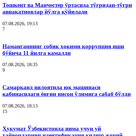
Тошкент ва Манчестер ўртасида тўғридан-тўғри
авиақатновлар йўлга қўйилади
07.08.2026, 19:13
7
Наманганнинг собиқ ҳокими коррупция иши
бўйича 11 йилга қамалди
07.08.2026, 18:35
9
Самарқанд вилоятида юк машинаси
кабинасидаги ёнғин инсон ўлимига сабаб бўлди
07.08.2026, 18:13
15
Ҳукумат Ўзбекистонда нима учун уй
ҳайвонларини идентификация қилиш жорий