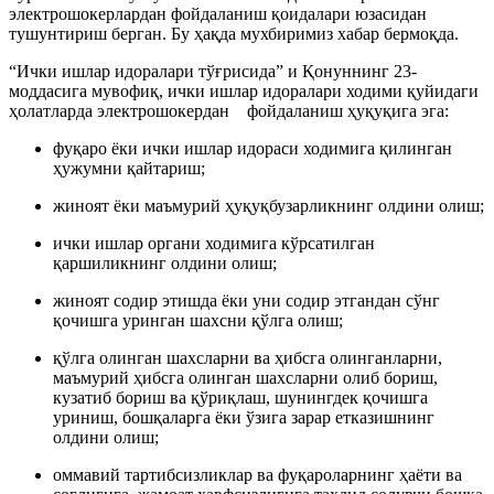
электрошокерлардан фойдаланиш қоидалари юзасидан
тушунтириш берган. Бу ҳақда мухбиримиз хабар бермоқда.
“Ички ишлар идоралари тўғрисида” и Қонуннинг 23-
моддасига мувофиқ, ички ишлар идоралари ходими қуйидаги
ҳолатларда электрошокердан фойдаланиш ҳуқуқига эга:
фуқаро ёки ички ишлар идораси ходимига қилинган
ҳужумни қайтариш;
жиноят ёки маъмурий ҳуқуқбузарликнинг олдини олиш;
ички ишлар органи ходимига кўрсатилган
қаршиликнинг олдини олиш;
жиноят содир этишда ёки уни содир этгандан сўнг
қочишга уринган шахсни қўлга олиш;
қўлга олинган шахсларни ва ҳибсга олинганларни,
маъмурий ҳибсга олинган шахсларни олиб бориш,
кузатиб бориш ва қўриқлаш, шунингдек қочишга
уриниш, бошқаларга ёки ўзига зарар етказишнинг
олдини олиш;
оммавий тартибсизликлар ва фуқароларнинг ҳаёти ва