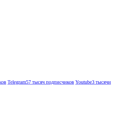
ков
Telegram
57 тысяч подписчиков
Youtube
3 тысячи