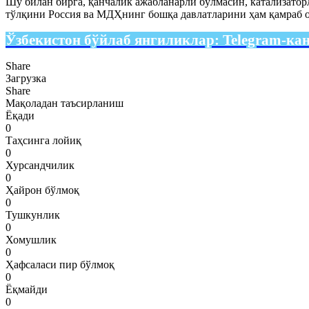
Шу билан бирга, қанчалик ажабланарли бўлмасин, катализатор
тўлқини Россия ва МДҲнинг бошқа давлатларини ҳам қамраб о
Ўзбекистон бўйлаб янгиликлар:
Telegram-ка
Share
Загрузка
Share
Мақоладан таъсирланиш
Ёқади
0
Таҳсинга лойиқ
0
Хурсандчилик
0
Ҳайрон бўлмоқ
0
Тушкунлик
0
Хомушлик
0
Ҳафсаласи пир бўлмоқ
0
Ёқмайди
0