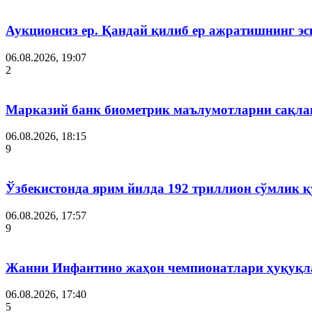
Аукционсиз ер. Қандай қилиб ер ажратишнинг эс
06.08.2026, 19:07
2
Марказий банк биометрик маълумотларни сақла
06.08.2026, 18:15
9
Ўзбекистонда ярим йилда 192 триллион сўмлик
06.08.2026, 17:57
9
Жанни Инфантино жаҳон чемпионатлари ҳуқуқла
06.08.2026, 17:40
5