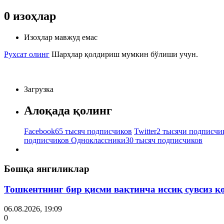
0
изоҳлар
Изоҳлар мавжуд емас
Рухсат олинг
Шарҳлар қолдириш мумкин бўлиши учун.
Загрузка
Алоқада қолинг
Facebook
65 тысяч подписчиков
Twitter
2 тысячи подписчи
подписчиков
Одноклассники
30 тысяч подписчиков
Бошқа янгиликлар
Тошкентнинг бир қисми вақтинча иссиқ сувсиз қ
06.08.2026, 19:09
0