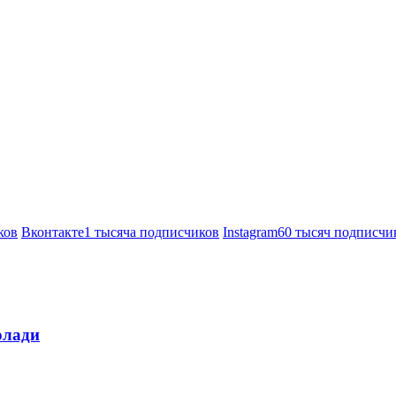
ков
Вконтакте
1 тысяча подписчиков
Instagram
60 тысяч подписчи
олади