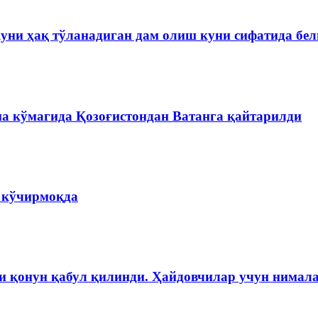
куни ҳақ тўланадиган дам олиш куни сифатида бе
на кўмагида Қозоғистондан Ватанга қайтарилди
а кўчирмоқда
и қонун қабул қилинди. Ҳайдовчилар учун нимала