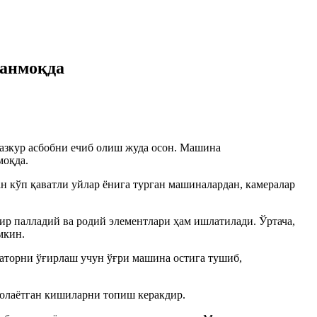
ланмоқда
азкур асбобни ечиб олиш жуда осон. Машина
моқда.
 кўп қаватли уйлар ёнига турган машиналардан, камералар
 палладий ва родий элементлари ҳам ишлатилади. Ўртача,
мкин.
заторни ўғирлаш учун ўғри машина остига тушиб,
 олаётган кишиларни топиш керакдир.