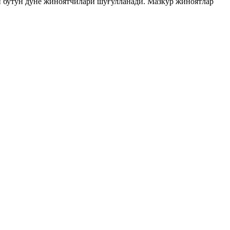
н бутун дунё жиноятчилари шуғулланади. Мазкур жиноятлар