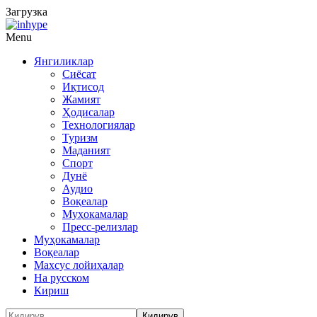
Загрузка
Menu
Янгиликлар
Сиёсат
Иқтисод
Жамият
Ҳодисалар
Технологиялар
Туризм
Маданият
Спорт
Дунё
Аудио
Воқеалар
Муҳокамалар
Пресс-релизлар
Муҳокамалар
Воқеалар
Махсус лойиҳалар
На русском
Кириш