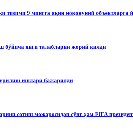
ки тизими 9 мингга яқин ноқонуний объектларга 
ш бўйича янги талабларни жорий қилди
 қурилиш ишлари бажарилди
рини сотиш можаросидан сўнг ҳам FIFA президен