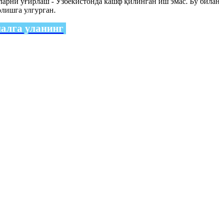
ларни ўғирлаш - Ўзбекистонда кашф қилинган иш эмас. Бу била
лишга улгурган.
налга уланинг