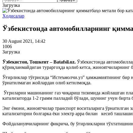
Загрузка
Ҳодисалар
Ўзбекистонда автомобилларнинг қимма
30 August 2021, 14:42
1006
Загрузка
Ўзбекистон, Тошкент – Batafsil.uz.
Ўзбекистонда автомобилла
қўриқланмайдиган тураргоҳда қолиб кетса, жиноятчиларнинг бу
Ўғирликлар тўғрисида “Истеъмолчи.уз” ҳамжамиятининг бир н
ўрнатилмаган жойлардан олиб кетилмоқда.
Ўғриларни машинанинг газ чиқариш тизимида жойлашган плат
катализаторда 1-2 грамм палладий бўлади, шунинг учун бирта
Энг ёмони, жиноятчилар транспорт воситаларига ўрнатилган 
катализаторни болгарка ёки электр арра билан кесиб ташлаши
Фойдаланувчиларнинг фикрича, бу ўғирликларни тўхтатишнинг 