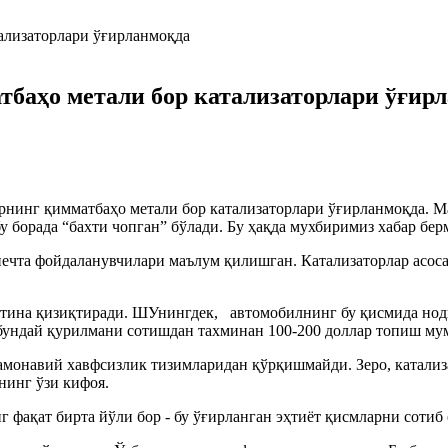
тбаҳо метали бор катализаторлари ўғир
рнинг қимматбаҳо метали бор катализаторлари ўғирланмоқда. М
 борада “бахти чопган” бўлади. Бу ҳақда мухбиримиз хабар бер
ечта фойдаланувчилари маълум қилишган. Катализаторлар асосан
ина қизиқтиради. ШУнингдек, автомобилнинг бу қисмида нодир
 бундай қурилмани сотишдан тахминан 100-200 доллар топиш му
замонавий хавфсизлик тизимларидан қўрқишмайди. Зеро, катали
нинг ўзи кифоя.
фақат бирта йўли бор - бу ўғирланган эҳтиёт қисмларни сотиб