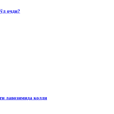
йўл очди?
ти лавозимида қолди