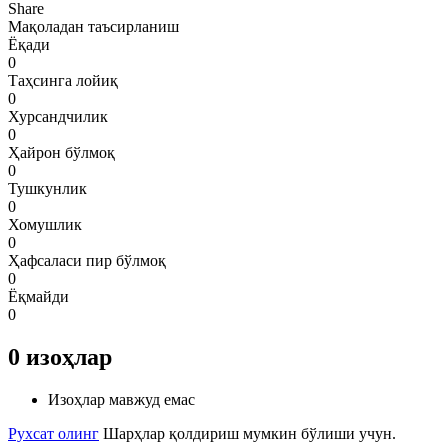
Share
Мақоладан таъсирланиш
Ёқади
0
Таҳсинга лойиқ
0
Хурсандчилик
0
Ҳайрон бўлмоқ
0
Тушкунлик
0
Хомушлик
0
Ҳафсаласи пир бўлмоқ
0
Ёқмайди
0
0
изоҳлар
Изоҳлар мавжуд емас
Рухсат олинг
Шарҳлар қолдириш мумкин бўлиши учун.