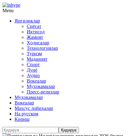
Menu
Янгиликлар
Сиёсат
Иқтисод
Жамият
Ҳодисалар
Технологиялар
Туризм
Маданият
Спорт
Дунё
Аудио
Воқеалар
Муҳокамалар
Пресс-релизлар
Муҳокамалар
Воқеалар
Махсус лойиҳалар
На русском
Кириш