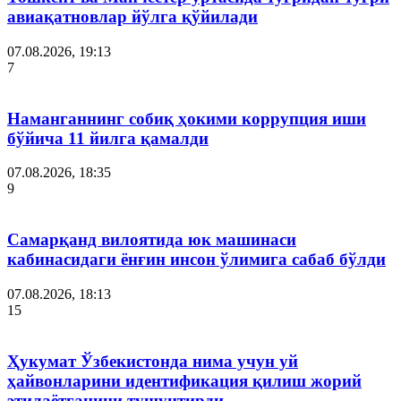
авиақатновлар йўлга қўйилади
07.08.2026, 19:13
7
Наманганнинг собиқ ҳокими коррупция иши
бўйича 11 йилга қамалди
07.08.2026, 18:35
9
Самарқанд вилоятида юк машинаси
кабинасидаги ёнғин инсон ўлимига сабаб бўлди
07.08.2026, 18:13
15
Ҳукумат Ўзбекистонда нима учун уй
ҳайвонларини идентификация қилиш жорий
этилаётганини тушунтирди