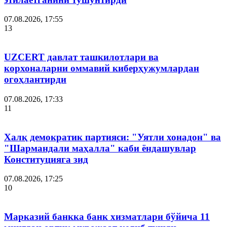
07.08.2026, 17:55
13
UZCERT давлат ташкилотлари ва
корхоналарни оммавий киберҳужумлардан
огоҳлантирди
07.08.2026, 17:33
11
Халқ демократик партияси: "Уятли хонадон" ва
"Шармандали маҳалла" каби ёндашувлар
Конституцияга зид
07.08.2026, 17:25
10
Марказий банкка банк хизматлари бўйича 11