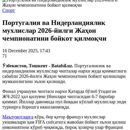
Спорт
Португалия ва Нидерландиялик
мухлислар 2026-йилги Жаҳон
чемпионатини бойкот қилмоқчи
16 December 2025, 17:43
71
Ўзбекистон, Тошкент - Batafsil.uz.
Португалиялик ва
нидерландиялик мухлислар чипталар нархи жуда қимматлиги
сабабли 2026-йилги Жаҳон чемпионатини бойкот қилишлари
мумкинлигини эълон қилишди.
Финал учрашуви чиптаси нархи Қатарда бўлиб ўтадиган
ЖЧ-2022 ҳал қилувчи ўйинлари чиптасидан 6-7 баробар
қиммат. Йиллар давомида пул йиққан кўплаб мухлислар энди
турнирга боришга иккиланмоқда.
Маълумотларга
кўра, бир қатор француз мухлислар
уюшмалари ҳам FIFA сиёсатига жавобан бойкот эълон қилиш
имкониятини кўриб чиқмоқда, бироқ ҳозирча улар Франция