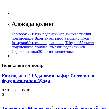
Алоқада қолинг
Facebook
65 тысяч подписчиков
Twitter
2 тысячи
подписчиков
Вконтакте
1 тысяча подписчиков
Instagram
60 тысяч подписчиков
Telegram
57 тысяч
подписчиков
Youtube
3 тысячи подписчиков
Одноклассники
30 тысяч подписчиков
Бошқа янгиликлар
Россиядаги ЙТҲда икки нафар Ўзбекистон
фуқароси ҳалок бўлди
07.08.2026, 19:30
0
Тошкент ва Манчестер ўртасида тўғридан-тўғри