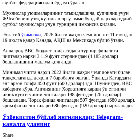
футбол федерациясидан ёрдам сўраган.
Мухлислар уюшмаларининг таъкидлашича, кўпчилик учун
ЖЧга бориш узоқ кутилган орзу, аммо бундай нархлар оддий
футбол мухлислари учун турнирни имконсиз қилади.
Эслатиб
ўтамизки
, 2026 йилги жаҳон чемпионати 11 июндан
19 июлга қадар Канада, АҚШ ва Мексикада бўлиб ўтади.
Аввалроқ BBC бюджет тоифасидаги турнир финалига
чипталар нархи 3 119 фунт стерлингдан (4 185 доллар)
бошланишини маълум қилганди.
Минимал чипта нархи 2022 йилги жаҳон чемпионати билан
таққослаганда деярли 7 баробарга ошган. Ўшанда Қатардаги
энг арзон тоифа 450 фунт (600 доллар) эди. Шунингдек, BBC
хабарига кўра, Англиянинг Хорватияга қарши ўн еттинчи
июнь кунги ўйини чипталари 198 фунтдан (265 доллар)
бошланади. Чорак финал чипталари 507 фунтдан (680 доллар),
ярим финал чипталари 686 фунтдан (920 доллар) нархланади.
Ўзбекистон бўйлаб янгиликлар: Telegram-
каналга уланинг
Share