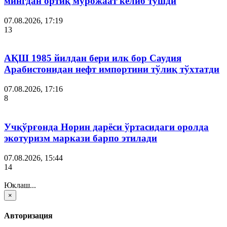
мингдан ортиқ мурожаат келиб тушди
07.08.2026, 17:19
13
АҚШ 1985 йилдан бери илк бор Саудия
Арабистонидан нефт импортини тўлиқ тўхтатди
07.08.2026, 17:16
8
Учқўрғонда Норин дарёси ўртасидаги оролда
экотуризм маркази барпо этилади
07.08.2026, 15:44
14
Юклаш...
×
Авторизация