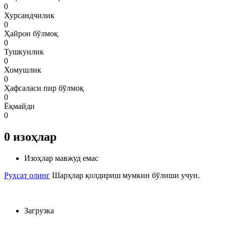
0
Хурсандчилик
0
Ҳайрон бўлмоқ
0
Тушкунлик
0
Хомушлик
0
Ҳафсаласи пир бўлмоқ
0
Ёқмайди
0
0
изоҳлар
Изоҳлар мавжуд емас
Рухсат олинг
Шарҳлар қолдириш мумкин бўлиши учун.
Загрузка