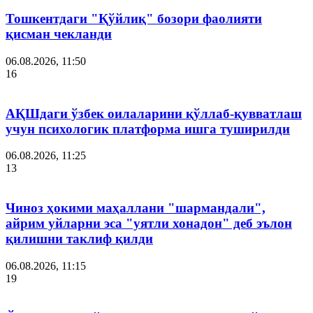
Тошкентдаги "Қўйлиқ" бозори фаолияти
қисман чекланди
06.08.2026, 11:50
16
АҚШдаги ўзбек оилаларини қўллаб-қувватлаш
учун психологик платформа ишга туширилди
06.08.2026, 11:25
13
Чиноз ҳокими маҳаллани "шармандали",
айрим уйларни эса "уятли хонадон" деб эълон
қилишни таклиф қилди
06.08.2026, 11:15
19