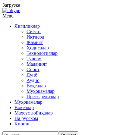
Загрузка
Menu
Янгиликлар
Сиёсат
Иқтисод
Жамият
Ҳодисалар
Технологиялар
Туризм
Маданият
Спорт
Дунё
Аудио
Воқеалар
Муҳокамалар
Пресс-релизлар
Муҳокамалар
Воқеалар
Махсус лойиҳалар
На русском
Кириш