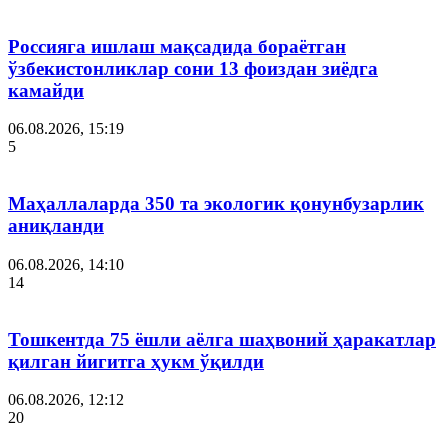
Россияга ишлаш мақсадида бораётган
ўзбекистонликлар сони 13 фоиздан зиёдга
камайди
06.08.2026, 15:19
5
Маҳаллаларда 350 та экологик қонунбузарлик
аниқланди
06.08.2026, 14:10
14
Тошкентда 75 ёшли аёлга шаҳвоний ҳаракатлар
қилган йигитга ҳукм ўқилди
06.08.2026, 12:12
20