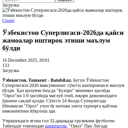
Загрузка
Спорт
Ўзбекистон Суперлигаси-2026да қайси
жамоалар иштирок этиши маълум
бўлди
16 December 2025, 20:01
133
Загрузка
Ўзбекистон, Тошкент - Batafsil.uz.
Бугун Ўзбекистон
Суперлигаси-2026 мавсумининг сўнгги иштирокчиси маълум
бўлди. Ҳал қилувчи баҳсда "Бухоро" минимал ҳисобда
"Орол"ни 1:0 ҳисобида мағлуб этиб, юқори дивизиондаги
ўрнини сақлаб қолди. Сўнгги 24 йилда Суперлигада
ўйнамаган "Орол" учун бу натижа элита турнирга қайтиш
имкониятини йўқотиш эди.
Учрашувдаги ягона гол 32-дақиқада грузиялик футболчи
Табатадзе томонидан
киритилди
. "Орол" Про Лигада