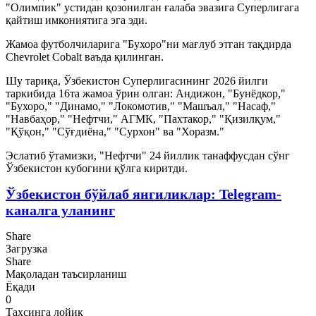
"Олимпик" устидан қозонилган ғалаба эвазига Суперлигага
қайтиш имкониятига эга эди.
Жамоа футболчиларига "Бухоро"ни мағлуб этган тақдирда
Chevrolet Cobalt ваъда қилинган.
Шу тариқа, Ўзбекистон Суперлигасининг 2026 йилги
таркибида 16та жамоа ўрин олган: Андижон, "Бунёдкор,"
"Бухоро," "Динамо," "Локомотив," "Машъал," "Насаф,"
"Навбаҳор," "Нефтчи," АГМК, "Пахтакор," "Қизилқум,"
"Қўқон," "Сўғдиёна," "Сурхон" ва "Хоразм."
Эслатиб ўтамизки, "Нефтчи" 24 йиллик танаффусдан сўнг
Ўзбекистон кубогини қўлга киритди.
Ўзбекистон бўйлаб янгиликлар: Telegram-
каналга уланинг
Share
Загрузка
Share
Мақоладан таъсирланиш
Ёқади
0
Таҳсинга лойиқ