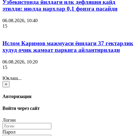
Ўзбекистонда йилдаги илк дефляция қайд
этилди: июлда нархлар 0,1 фоизга пасайди
06.08.2026, 10:40
15
Ислом Каримов мажмуаси ёнидаги 37 гектарлик
ҳудуд очиқ жамоат паркига айлантирилади
06.08.2026, 10:20
15
Юклаш...
×
Авторизация
Войти через сайт
Логин
Парол