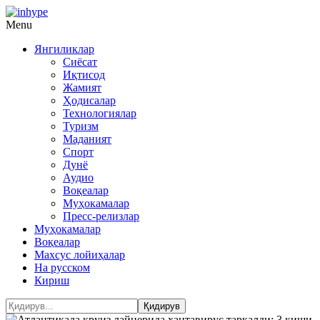
Menu
Янгиликлар
Сиёсат
Иқтисод
Жамият
Ҳодисалар
Технологиялар
Туризм
Маданият
Спорт
Дунё
Аудио
Воқеалар
Муҳокамалар
Пресс-релизлар
Муҳокамалар
Воқеалар
Махсус лойиҳалар
На русском
Кириш