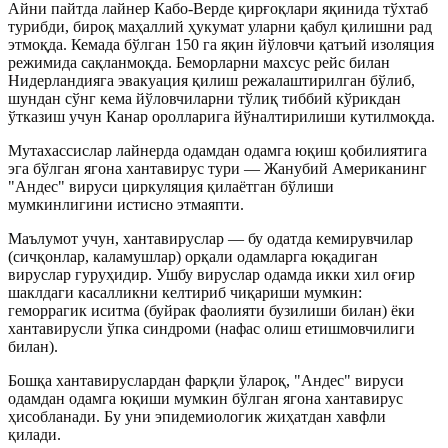
Айни пайтда лайнер Кабо-Верде қирғоқлари яқинида тўхтаб
турибди, бироқ маҳаллий ҳукумат уларни қабул қилишни рад
этмоқда. Кемада бўлган 150 га яқин йўловчи қатъий изоляция
режимида сақланмоқда. Беморларни махсус рейс билан
Нидерландияга эвакуация қилиш режалаштирилган бўлиб,
шундан сўнг кема йўловчиларни тўлиқ тиббий кўрикдан
ўтказиш учун Канар оролларига йўналтирилиши кутилмоқда.
Мутахассислар лайнерда одамдан одамга юқиш қобилиятига
эга бўлган ягона хантавирус тури — Жанубий Американинг
"Андес" вируси циркуляция қилаётган бўлиши
мумкинлигини истисно этмаяпти.
Маълумот учун, хантавируслар — бу одатда кемирувчилар
(сичқонлар, каламушлар) орқали одамларга юқадиган
вируслар гуруҳидир. Ушбу вируслар одамда икки хил оғир
шаклдаги касалликни келтириб чиқариши мумкин:
геморрагик иситма (буйрак фаолияти бузилиши билан) ёки
хантавирусли ўпка синдроми (нафас олиш етишмовчилиги
билан).
Бошқа хантавируслардан фарқли ўлароқ, "Андес" вируси
одамдан одамга юқиши мумкин бўлган ягона хантавирус
ҳисобланади. Бу уни эпидемиологик жиҳатдан хавфли
қилади.