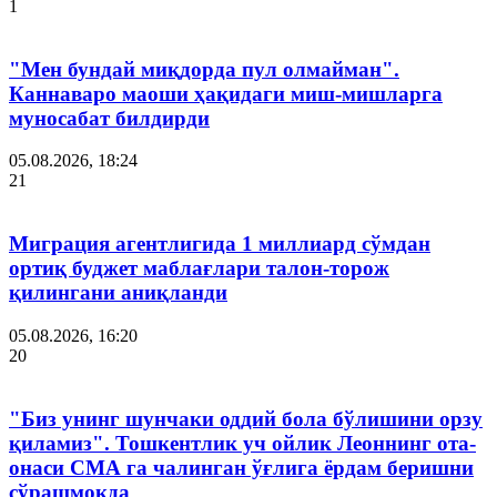
1
"Мен бундай миқдорда пул олмайман".
Каннаваро маоши ҳақидаги миш-мишларга
муносабат билдирди
05.08.2026, 18:24
21
Миграция агентлигида 1 миллиард сўмдан
ортиқ буджет маблағлари талон-торож
қилингани аниқланди
05.08.2026, 16:20
20
"Биз унинг шунчаки оддий бола бўлишини орзу
қиламиз". Тошкентлик уч ойлик Леоннинг ота-
онаси СМА га чалинган ўғлига ёрдам беришни
сўрашмоқда