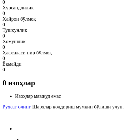
0
Хурсандчилик
0
Ҳайрон бўлмоқ
0
Тушкунлик
0
Хомушлик
0
Ҳафсаласи пир бўлмоқ
0
Ёқмайди
0
0
изоҳлар
Изоҳлар мавжуд емас
Рухсат олинг
Шарҳлар қолдириш мумкин бўлиши учун.