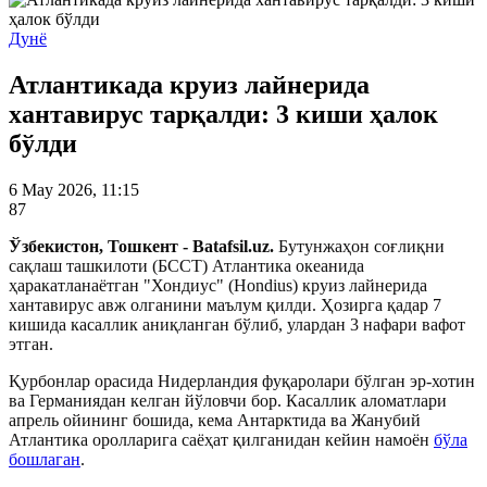
Дунё
Атлантикада круиз лайнерида
хантавирус тарқалди: 3 киши ҳалок
бўлди
6 May 2026, 11:15
87
Ўзбекистон, Тошкент - Batafsil.uz.
Бутунжаҳон соғлиқни
сақлаш ташкилоти (БССТ) Атлантика океанида
ҳаракатланаётган "Хондиус" (Hondius) круиз лайнерида
хантавирус авж олганини маълум қилди. Ҳозирга қадар 7
кишида касаллик аниқланган бўлиб, улардан 3 нафари вафот
этган.
Қурбонлар орасида Нидерландия фуқаролари бўлган эр-хотин
ва Германиядан келган йўловчи бор. Касаллик аломатлари
апрель ойининг бошида, кема Антарктида ва Жанубий
Атлантика оролларига саёҳат қилганидан кейин намоён
бўла
бошлаган
.