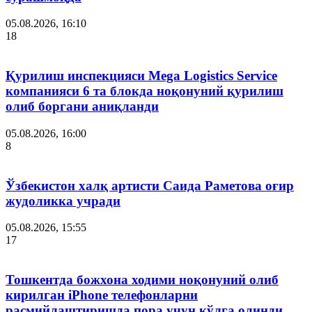
05.08.2026, 16:10
18
Қурилиш инспекцияси Мega Logistics Service
компанияси 6 та блокда ноқонуний қурилиш
олиб боргани аниқланди
05.08.2026, 16:00
8
Ўзбекистон халқ артисти Саида Раметова оғир
жудоликка учради
05.08.2026, 15:55
17
Тошкентда божхона ходими ноқонуний олиб
кирилган iPhone телефонларни
расмийлаштиришда пора учун қўлга олинди