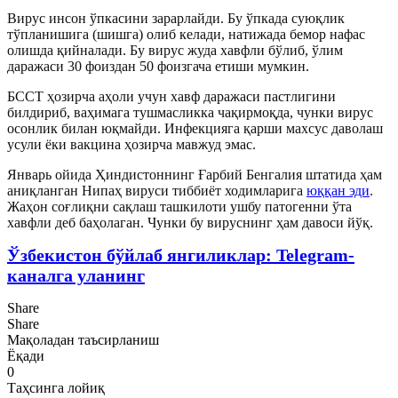
Вирус инсон ўпкасини зарарлайди. Бу ўпкада суюқлик
тўпланишига (шишга) олиб келади, натижада бемор нафас
олишда қийналади. Бу вирус жуда хавфли бўлиб, ўлим
даражаси 30 фоиздан 50 фоизгача етиши мумкин.
БССТ ҳозирча аҳоли учун хавф даражаси пастлигини
билдириб, ваҳимага тушмасликка чақирмоқда, чунки вирус
осонлик билан юқмайди. Инфекцияга қарши махсус даволаш
усули ёки вакцина ҳозирча мавжуд эмас.
Январь ойида Ҳиндистоннинг Ғарбий Бенгалия штатида ҳам
аниқланган Нипаҳ вируси тиббиёт ходимларига
юққан эди
.
Жаҳон соғлиқни сақлаш ташкилоти ушбу патогенни ўта
хавфли деб баҳолаган. Чунки бу вируснинг ҳам давоси йўқ.
Ўзбекистон бўйлаб янгиликлар: Telegram-
каналга уланинг
Share
Share
Мақоладан таъсирланиш
Ёқади
0
Таҳсинга лойиқ