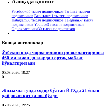
Алоқада қолинг
Facebook
65 тысяч подписчиков
Twitter
2 тысячи
подписчиков
Вконтакте
1 тысяча подписчиков
Instagram
60 тысяч подписчиков
Telegram
57 тысяч
подписчиков
Youtube
3 тысячи подписчиков
Одноклассники
30 тысяч подписчиков
Бошқа янгиликлар
Ўзбекистонда чорвачиликни ривожлантиришга
460 миллион доллардан ортиқ маблағ
йўналтирилади
05.08.2026, 19:27
0
Жиззахда тунда содир бўлган ЙТҲда 21 ёшли
ҳайдовчи қиз ҳалок бўлди
05.08.2026, 19:25