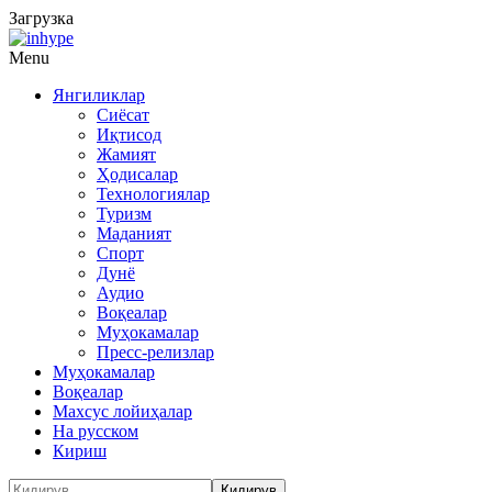
Загрузка
Menu
Янгиликлар
Сиёсат
Иқтисод
Жамият
Ҳодисалар
Технологиялар
Туризм
Маданият
Спорт
Дунё
Аудио
Воқеалар
Муҳокамалар
Пресс-релизлар
Муҳокамалар
Воқеалар
Махсус лойиҳалар
На русском
Кириш