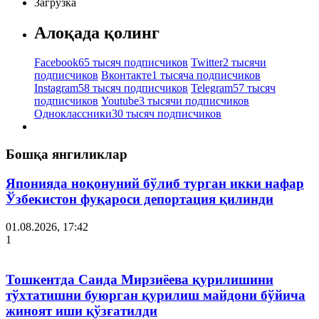
Загрузка
Алоқада қолинг
Facebook
65 тысяч подписчиков
Twitter
2 тысячи
подписчиков
Вконтакте
1 тысяча подписчиков
Instagram
58 тысяч подписчиков
Telegram
57 тысяч
подписчиков
Youtube
3 тысячи подписчиков
Одноклассники
30 тысяч подписчиков
Бошқа янгиликлар
Японияда ноқонуний бўлиб турган икки нафар
Ўзбекистон фуқароси депортация қилинди
01.08.2026, 17:42
1
Тошкентда Саида Мирзиёева қурилишини
тўхтатишни буюрган қурилиш майдони бўйича
жиноят иши қўзғатилди