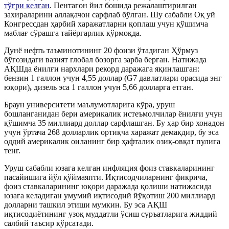
тўғри келган
. Пентагон йил бошида режалаштирилган
захираларини аллақачон сарфлаб бўлган. Шу сабабли Оқ уй
Конгрессдан ҳарбий харажатларни қоплаш учун қўшимча
маблағ сўрашга тайёргарлик кўрмоқда.
Дунё нефть таъминотининг 20 фоизи ўтадиган Ҳўрмуз
бўғозидаги вазият глобал бозорга зарба берган. Натижада
АҚШда ёнилғи нархлари рекорд даражага яқинлашган:
бензин 1 галлон учун 4,55 доллар (G7 давлатлари орасида энг
юқори)
,
дизель эса 1 галлон учун 5,66 долларга етган.
Браун университети маълумотларига кўра, уруш
бошланганидан бери америкалик истеъмолчилар ёнилғи учун
қўшимча 35 миллиард доллар сарфлашган. Бу ҳар бир хонадон
учун ўртача 268 долларлик ортиқча харажат демакдир, бу эса
оддий америкалик оиланинг бир ҳафталик озиқ-овқат пулига
тенг.
Уруш сабабли юзага келган инфляция фоиз ставкаларининг
пасайишига йўл қўймаяпти. Иқтисодчиларнинг фикрича,
фоиз ставкаларининг юқори даражада қолиши натижасида
юзага келадиган умумий иқтисодий йўқотиш 200 миллиард
долларни ташкил этиши мумкин. Бу эса АҚШ
иқтисодиётининг узоқ муддатли ўсиш суръатларига жиддий
салбий таъсир кўрсатади.