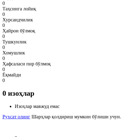
0
Таҳсинга лойиқ
0
Хурсандчилик
0
Ҳайрон бўлмоқ
0
Тушкунлик
0
Хомушлик
0
Ҳафсаласи пир бўлмоқ
0
Ёқмайди
0
0
изоҳлар
Изоҳлар мавжуд емас
Рухсат олинг
Шарҳлар қолдириш мумкин бўлиши учун.