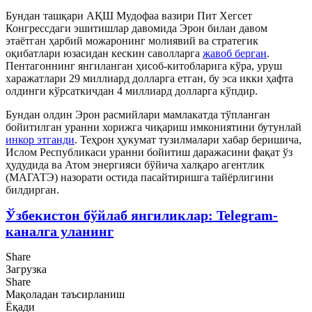
Бундан ташқари АҚШ Мудофаа вазири Пит Хегсет
Конгрессдаги эшитишлар давомида Эрон билан давом
этаётган ҳарбий можаронинг молиявий ва стратегик
оқибатлари юзасидан кескин саволларга
жавоб берган
.
Пентагоннинг янгиланган ҳисоб-китобларига кўра, уруш
харажатлари 29 миллиард долларга етган, бу эса икки ҳафта
олдинги кўрсаткичдан 4 миллиард долларга кўпдир.
Бундан олдин Эрон расмийлари мамлакатда тўпланган
бойитилган уранни хорижга чиқариш имкониятини бутунлай
инкор этганди
. Теҳрон ҳукумат тузилмалари хабар беришича,
Ислом Республикаси уранни бойитиш даражасини фақат ўз
ҳудудида ва Атом энергияси бўйича халқаро агентлик
(МАГАТЭ) назорати остида пасайтиришга тайёрлигини
билдирган.
Ўзбекистон бўйлаб янгиликлар: Telegram-
каналга уланинг
Share
Загрузка
Share
Мақоладан таъсирланиш
Ёқади