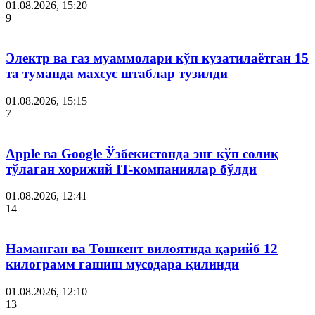
01.08.2026, 15:20
9
Электр ва газ муаммолари кўп кузатилаётган 15
та туманда махсус штаблар тузилди
01.08.2026, 15:15
7
Apple ва Google Ўзбекистонда энг кўп солиқ
тўлаган хорижий IT-компаниялар бўлди
01.08.2026, 12:41
14
Наманган ва Тошкент вилоятида қарийб 12
килограмм гашиш мусодара қилинди
01.08.2026, 12:10
13