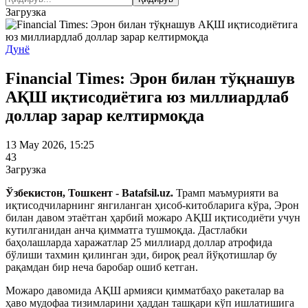
Загрузка
Дунё
Financial Times: Эрон билан тўқнашув
АҚШ иқтисодиётига юз миллиардлаб
доллар зарар келтирмоқда
13 May 2026, 15:25
43
Загрузка
Ўзбекистон, Тошкент - Batafsil.uz.
Трамп маъмурияти ва
иқтисодчиларнинг янгиланган ҳисоб-китобларига кўра, Эрон
билан давом этаётган ҳарбий можаро АҚШ иқтисодиёти учун
кутилганидан анча қимматга тушмоқда. Дастлабки
баҳолашларда харажатлар 25 миллиард доллар атрофида
бўлиши тахмин қилинган эди, бироқ реал йўқотишлар бу
рақамдан бир неча баробар ошиб кетган.
Можаро давомида АҚШ армияси қимматбаҳо ракеталар ва
ҳаво мудофаа тизимларини ҳаддан ташқари кўп ишлатишига