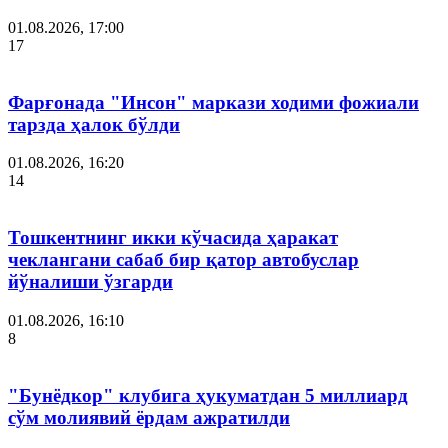
01.08.2026, 17:00
17
Фарғонада "Инсон" маркази ходими фожиали
тарзда ҳалок бўлди
01.08.2026, 16:20
14
Тошкентнинг икки кўчасида ҳаракат
чеклангани сабаб бир қатор автобуслар
йўналиши ўзгарди
01.08.2026, 16:10
8
"Бунёдкор" клубига ҳукуматдан 5 миллиард
сўм молиявий ёрдам ажратилди