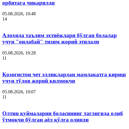
орбитага чиқарилди
05.08.2026, 10:48
14
Алоҳида таълим эҳтиёжлари бўлган болалар
учун "оилабай" тизим жорий этилади
05.08.2026, 10:28
11
Қозоғистон чет элликлардан мамлакатга кириш
учун тўлов жорий қилмоқчи
05.08.2026, 10:07
11
Олтин қуймаларни боласининг таглигида олиб
ўтмоқчи бўлган аёл қўлга олинди