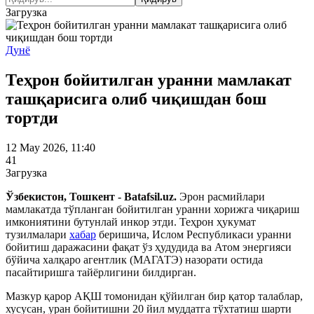
Загрузка
Дунё
Теҳрон бойитилган уранни мамлакат
ташқарисига олиб чиқишдан бош
тортди
12 May 2026, 11:40
41
Загрузка
Ўзбекистон, Тошкент - Batafsil.uz.
Эрон расмийлари
мамлакатда тўпланган бойитилган уранни хорижга чиқариш
имкониятини бутунлай инкор этди. Теҳрон ҳукумат
тузилмалари
хабар
беришича, Ислом Республикаси уранни
бойитиш даражасини фақат ўз ҳудудида ва Атом энергияси
бўйича халқаро агентлик (МАГАТЭ) назорати остида
пасайтиришга тайёрлигини билдирган.
Мазкур қарор АҚШ томонидан қўйилган бир қатор талаблар,
хусусан, уран бойитишни 20 йил муддатга тўхтатиш шарти