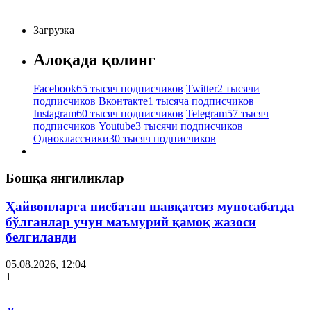
Загрузка
Алоқада қолинг
Facebook
65 тысяч подписчиков
Twitter
2 тысячи
подписчиков
Вконтакте
1 тысяча подписчиков
Instagram
60 тысяч подписчиков
Telegram
57 тысяч
подписчиков
Youtube
3 тысячи подписчиков
Одноклассники
30 тысяч подписчиков
Бошқа янгиликлар
Ҳайвонларга нисбатан шавқатсиз муносабатда
бўлганлар учун маъмурий қамоқ жазоси
белгиланди
05.08.2026, 12:04
1