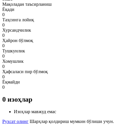
Мақоладан таъсирланиш
Ёқади
0
Таҳсинга лойиқ
0
Хурсандчилик
0
Ҳайрон бўлмоқ
0
Тушкунлик
0
Хомушлик
0
Ҳафсаласи пир бўлмоқ
0
Ёқмайди
0
0
изоҳлар
Изоҳлар мавжуд емас
Рухсат олинг
Шарҳлар қолдириш мумкин бўлиши учун.