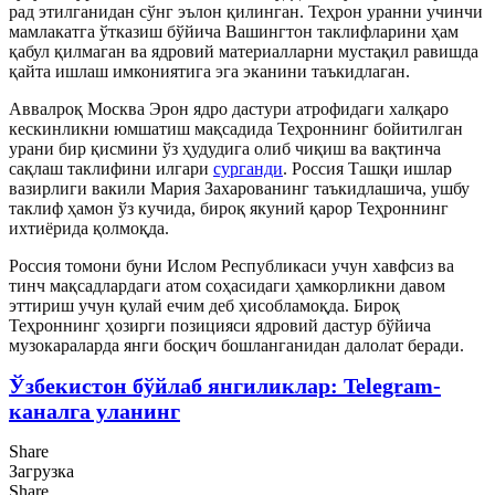
рад этилганидан сўнг эълон қилинган. Теҳрон уранни учинчи
мамлакатга ўтказиш бўйича Вашингтон таклифларини ҳам
қабул қилмаган ва ядровий материалларни мустақил равишда
қайта ишлаш имкониятига эга эканини таъкидлаган.
Аввалроқ Москва Эрон ядро дастури атрофидаги халқаро
кескинликни юмшатиш мақсадида Теҳроннинг бойитилган
урани бир қисмини ўз ҳудудига олиб чиқиш ва вақтинча
сақлаш таклифини илгари
сурганди
. Россия Ташқи ишлар
вазирлиги вакили Мария Захарованинг таъкидлашича, ушбу
таклиф ҳамон ўз кучида, бироқ якуний қарор Теҳроннинг
ихтиёрида қолмоқда.
Россия томони буни Ислом Республикаси учун хавфсиз ва
тинч мақсадлардаги атом соҳасидаги ҳамкорликни давом
эттириш учун қулай ечим деб ҳисобламоқда. Бироқ
Теҳроннинг ҳозирги позицияси ядровий дастур бўйича
музокараларда янги босқич бошланганидан далолат беради.
Ўзбекистон бўйлаб янгиликлар: Telegram-
каналга уланинг
Share
Загрузка
Share