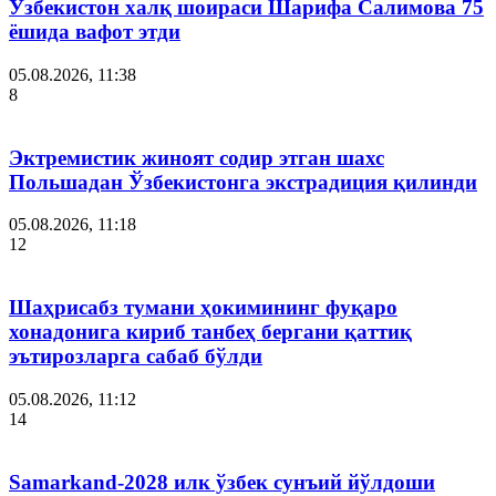
Ўзбекистон халқ шоираси Шарифа Салимова 75
ёшида вафот этди
05.08.2026, 11:38
8
Эктремистик жиноят содир этган шахс
Польшадан Ўзбекистонга экстрадиция қилинди
05.08.2026, 11:18
12
Шаҳрисабз тумани ҳокимининг фуқаро
хонадонига кириб танбеҳ бергани қаттиқ
эътирозларга сабаб бўлди
05.08.2026, 11:12
14
Samarkand-2028 илк ўзбек сунъий йўлдоши