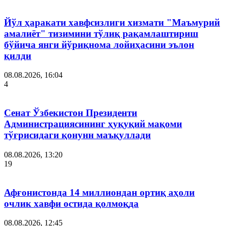
Йўл ҳаракати хавфсизлиги хизмати "Маъмурий
амалиёт" тизимини тўлиқ рақамлаштириш
бўйича янги йўриқнома лойиҳасини эълон
қилди
08.08.2026, 16:04
4
Сенат Ўзбекистон Президенти
Администрациясининг ҳуқуқий мақоми
тўғрисидаги қонунн маъқуллади
08.08.2026, 13:20
19
Афғонистонда 14 миллиондан ортиқ аҳоли
очлик хавфи остида қолмоқда
08.08.2026, 12:45