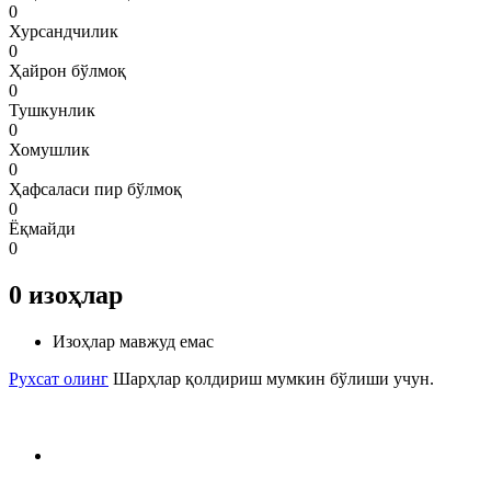
0
Хурсандчилик
0
Ҳайрон бўлмоқ
0
Тушкунлик
0
Хомушлик
0
Ҳафсаласи пир бўлмоқ
0
Ёқмайди
0
0
изоҳлар
Изоҳлар мавжуд емас
Рухсат олинг
Шарҳлар қолдириш мумкин бўлиши учун.