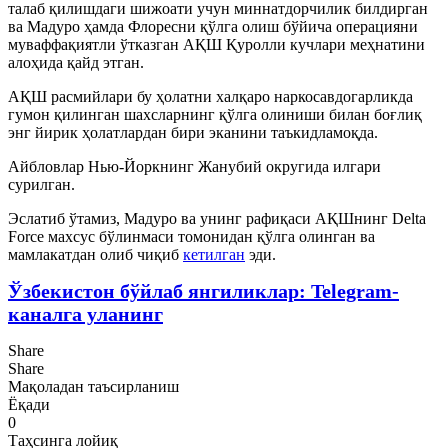
талаб қилишдаги шижоати учун миннатдорчилик билдирган
ва Мадуро ҳамда Флоресни қўлга олиш бўйича операцияни
муваффақиятли ўтказган АҚШ Қуролли кучлари меҳнатини
алоҳида қайд этган.
АҚШ расмийлари бу ҳолатни халқаро наркосавдогарликда
гумон қилинган шахсларнинг қўлга олиниши билан боғлиқ
энг йирик ҳолатлардан бири эканини таъкидламоқда.
Айбловлар Нью-Йоркнинг Жанубий округида илгари
сурилган.
Эслатиб ўтамиз, Мадуро ва унинг рафиқаси АҚШнинг Delta
Force махсус бўлинмаси томонидан қўлга олинган ва
мамлакатдан олиб чиқиб
кетилган
эди.
Ўзбекистон бўйлаб янгиликлар: Telegram-
каналга уланинг
Share
Share
Мақоладан таъсирланиш
Ёқади
0
Таҳсинга лойиқ