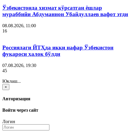
Ўзбекистонда хизмат кўрсатган ёшлар
мураббийи Абдуманнон Убайдуллаев вафот этди
08.08.2026, 11:00
16
Россиядаги ЙТҲда икки нафар Ўзбекистон
фуқароси ҳалок бўлди
07.08.2026, 19:30
45
Юклаш...
×
Авторизация
Войти через сайт
Логин