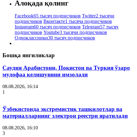
Алоқада қолинг
Facebook
65 тысяч подписчиков
Twitter
2 тысячи
подписчиков
Вконтакте
1 тысяча подписчиков
Instagram
60 тысяч подписчиков
Telegram
57 тысяч
подписчиков
Youtube
3 тысячи подписчиков
Одноклассники
30 тысяч подписчиков
Бошқа янгиликлар
Саудия Арабистони, Покистон ва Туркия ўзаро
мудофаа келишувини имзолади
08.08.2026, 16:14
1
Ўзбекистонда экстремистик ташкилотлар ва
материалларнинг электрон реестри яратилади
08.08.2026, 16:10
3