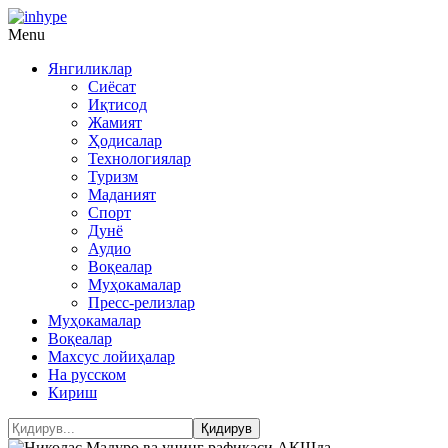
Menu
Янгиликлар
Сиёсат
Иқтисод
Жамият
Ҳодисалар
Технологиялар
Туризм
Маданият
Спорт
Дунё
Аудио
Воқеалар
Муҳокамалар
Пресс-релизлар
Муҳокамалар
Воқеалар
Махсус лойиҳалар
На русском
Кириш