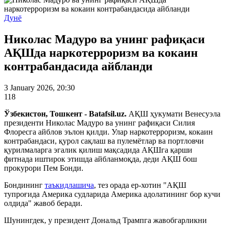
Дунё
Николас Мадуро ва унинг рафиқаси
АҚШда наркотерроризм ва кокаин
контрабандасида айбланди
3 January 2026, 20:30
118
Ўзбекистон, Тошкент - Batafsil.uz.
АҚШ ҳукумати Венесуэла
президенти Николас Мадуро ва унинг рафиқаси Силия
Флоресга айблов эълон қилди. Улар наркотерроризм, кокаин
контрабандаси, қурол сақлаш ва пулемётлар ва портловчи
қурилмаларга эгалик қилиш мақсадида АҚШга қарши
фитнада иштирок этишда айбланмоқда, деди АҚШ бош
прокурори Пем Бонди.
Бондининг
таъкидлашича
, тез орада ер-хотин "АҚШ
тупроғида Америка судларида Америка адолатининг бор кучи
олдида" жавоб беради.
Шунингдек, у президент Дональд Трампга жавобгарликни