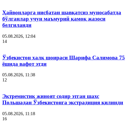
Ҳайвонларга нисбатан шавқатсиз муносабатда
бўлганлар учун маъмурий қамоқ жазоси
белгиланди
05.08.2026, 12:04
14
Ўзбекистон халқ шоираси Шарифа Салимова 75
ёшида вафот этди
05.08.2026, 11:38
12
Эктремистик жиноят содир этган шахс
Польшадан Ўзбекистонга экстрадиция қилинди
05.08.2026, 11:18
16