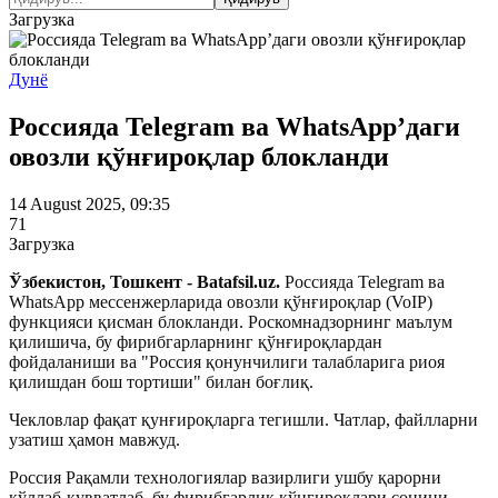
Загрузка
Дунё
Россияда Telegram ва WhatsApp’даги
овозли қўнғироқлар блокланди
14 August 2025, 09:35
71
Загрузка
Ўзбекистон, Тошкент - Batafsil.uz.
Россияда Telegram ва
WhatsApp мессенжерларида овозли қўнғироқлар (VoIP)
функцияси қисман блокланди. Роскомнадзорнинг маълум
қилишича, бу фирибгарларнинг қўнғироқлардан
фойдаланиши ва "Россия қонунчилиги талабларига риоя
қилишдан бош тортиши" билан боғлиқ.
Чекловлар фақат қунғироқларга тегишли. Чатлар, файлларни
узатиш ҳамон мавжуд.
Россия Рақамли технологиялар вазирлиги ушбу қарорни
қўллаб-қувватлаб, бу фирибгарлик қўнғироқлари сонини