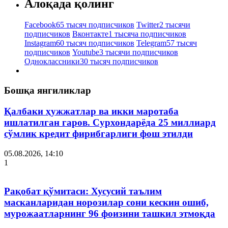
Алоқада қолинг
Facebook
65 тысяч подписчиков
Twitter
2 тысячи
подписчиков
Вконтакте
1 тысяча подписчиков
Instagram
60 тысяч подписчиков
Telegram
57 тысяч
подписчиков
Youtube
3 тысячи подписчиков
Одноклассники
30 тысяч подписчиков
Бошқа янгиликлар
Қалбаки ҳужжатлар ва икки маротаба
ишлатилган гаров. Сурхондарёда 25 миллиард
сўмлик кредит фирибгарлиги фош этилди
05.08.2026, 14:10
1
Рақобат қўмитаси: Хусусий таълим
масканларидан норозилар сони кескин ошиб,
мурожаатларнинг 96 фоизини ташкил этмоқда