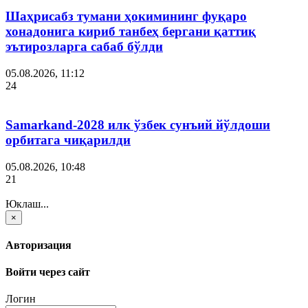
Шаҳрисабз тумани ҳокимининг фуқаро
хонадонига кириб танбеҳ бергани қаттиқ
эътирозларга сабаб бўлди
05.08.2026, 11:12
24
Samarkand-2028 илк ўзбек сунъий йўлдоши
орбитага чиқарилди
05.08.2026, 10:48
21
Юклаш...
×
Авторизация
Войти через сайт
Логин