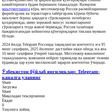
камайтиришга ёрдам беришини таъкидлади. Вазирлик
маълумотларига
кўра, мессенжерлар Россия расмийларининг
фирибгарлик ва терактларга тайёргарлик кўриш бўйича
маълумот бериш ҳақидаги сўровларини эътиборсиз
қолдирмоқда, аммо хорижий махсус хизматларнинг
сўровларига тезда жавоб бермоқда. Россия талаблари
бажарилганидан кейингина қўнғироқларни тиклаш мумкин
бўлади.
2024 йилда Telegram Россияда тақиқланган контентга эга 95
минг саҳифани, 2025 йилнинг дастлабки икки ойида эса яна
16 минг саҳифани ўчириб ташлади. Мессенжер вакилининг
таъкидлашича, компания нейрон тармоқлар ва шикоят тизими
ёрдамида ҳар куни миллионлаб зарарли контентни ўчиради.
Ўзбекистон бўйлаб янгиликлар: Telegram-
каналга уланинг
Share
Загрузка
Share
Мақоладан таъсирланиш
Ёқади
0
Таҳсинга лойиқ