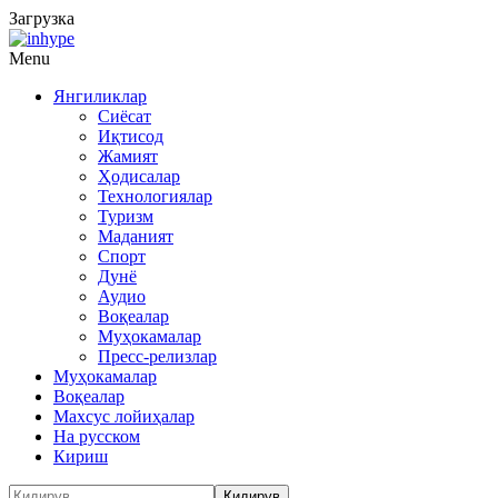
Загрузка
Menu
Янгиликлар
Сиёсат
Иқтисод
Жамият
Ҳодисалар
Технологиялар
Туризм
Маданият
Спорт
Дунё
Аудио
Воқеалар
Муҳокамалар
Пресс-релизлар
Муҳокамалар
Воқеалар
Махсус лойиҳалар
На русском
Кириш