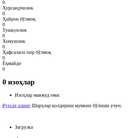
0
Хурсандчилик
0
Ҳайрон бўлмоқ
0
Тушкунлик
0
Хомушлик
0
Ҳафсаласи пир бўлмоқ
0
Ёқмайди
0
0
изоҳлар
Изоҳлар мавжуд емас
Рухсат олинг
Шарҳлар қолдириш мумкин бўлиши учун.
Загрузка