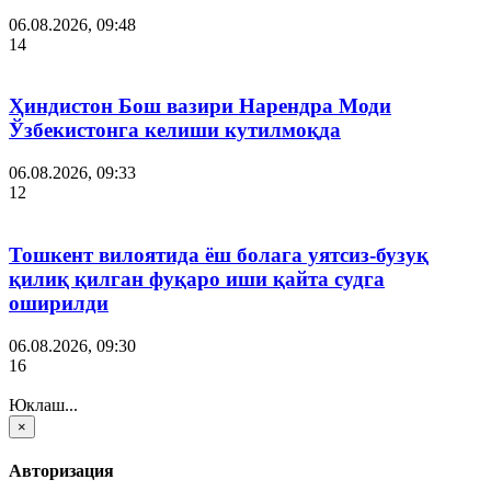
06.08.2026, 09:48
14
Ҳиндистон Бош вазири Нарендра Моди
Ўзбекистонга келиши кутилмоқда
06.08.2026, 09:33
12
Тошкент вилоятида ёш болага уятсиз-бузуқ
қилиқ қилган фуқаро иши қайта судга
оширилди
06.08.2026, 09:30
16
Юклаш...
×
Авторизация