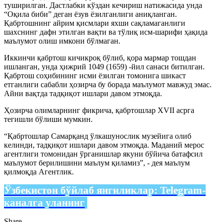
туширилган. Дастлабки кўздан кечириш натижасида унда
“Оқила биби” деган ёзув ёзилганлиги аниқланган.
Қабртошнинг айрим қисмлари яхши сақламаганлиги
шахснинг дафн этилган вақти ва тўлиқ исм-шарифи ҳақида
маълумот олиш имкони бўлмаган.
Иккинчи қабртош кичикроқ бўлиб, қора мармар тошдан
ишланган, унда ҳижрий 1049 (1659) -йил санаси битилган.
Қабртош соҳибининг исми ёзилган томонига шикаст
етганлиги сабабли ҳозирча бу борада маълумот мавжуд эмас.
Айни вақтда тадқиқот ишлари давом этмоқда.
Ҳозирча олимларнинг фикрича, қабртошлар ХVII асрга
тегишли бўлиши мумкин.
“Қабртошлар Самарқанд ўлкашунослик музейига олиб
келинди, тадқиқот ишлари давом этмоқда. Маданий мерос
агентлиги томонидан ўрганишлар якуни бўйича батафсил
маълумот берилишини маълум қиламиз”, - дея маълум
қилмоқда Агентлик.
Ўзбекистон бўйлаб янгиликлар:
Telegram-
каналга уланинг
Share