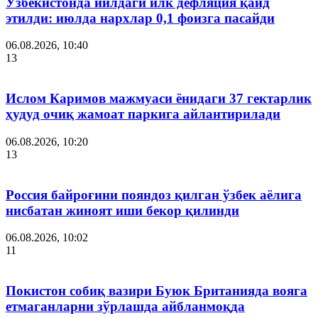
Ўзбекистонда йилдаги илк дефляция қайд
этилди: июлда нархлар 0,1 фоизга пасайди
06.08.2026, 10:40
13
Ислом Каримов мажмуаси ёнидаги 37 гектарлик
ҳудуд очиқ жамоат паркига айлантирилади
06.08.2026, 10:20
13
Россия байроғини пояндоз қилган ўзбек аёлига
нисбатан жиноят иши бекор қилинди
06.08.2026, 10:02
11
Покистон собиқ вазири Буюк Британияда вояга
етмаганларни зўрлашда айбланмоқда