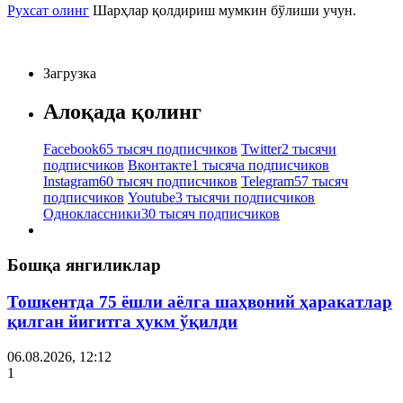
Рухсат олинг
Шарҳлар қолдириш мумкин бўлиши учун.
Загрузка
Алоқада қолинг
Facebook
65 тысяч подписчиков
Twitter
2 тысячи
подписчиков
Вконтакте
1 тысяча подписчиков
Instagram
60 тысяч подписчиков
Telegram
57 тысяч
подписчиков
Youtube
3 тысячи подписчиков
Одноклассники
30 тысяч подписчиков
Бошқа янгиликлар
Тошкентда 75 ёшли аёлга шаҳвоний ҳаракатлар
қилган йигитга ҳукм ўқилди
06.08.2026, 12:12
1