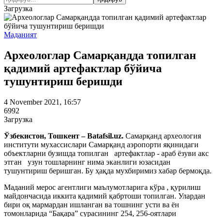
Загрузка
Маданият
Археологлар Самарқандда топилган
қадимий артефактлар бўйича
тушунтириш беришди
4 November 2021, 16:57
6992
Загрузка
Ўзбекистон, Тошкент – Batafsil.uz.
Самарқанд археология
институти мухассислари Самарқанд аэропорти яқинидаги
объектларни бузишда топилган артефактлар - араб ёзуви акс
этган узун тошларнинг нима эканлиги юзасидан
тушунтириш беришган. Бу ҳақда мухбиримиз хабар бермоқда.
Маданий мерос агентлиги маълумотларига кўра , қурилиш
майдончасида иккита қадимий қабртоши топилган. Улардан
бири оқ мармардан ишланган ва тошнинг усти ва ён
томонларида “Бақара” сурасининг 254, 256-оятлари