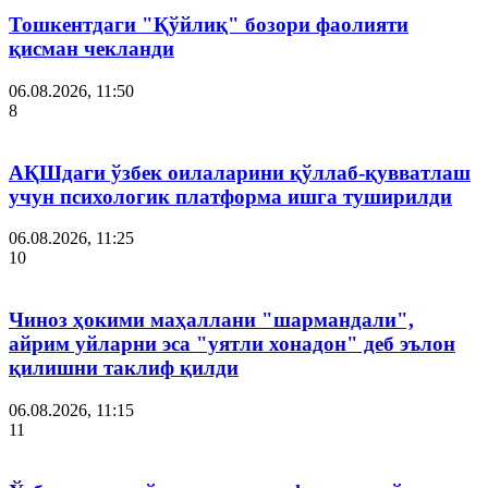
Тошкентдаги "Қўйлиқ" бозори фаолияти
қисман чекланди
06.08.2026, 11:50
8
АҚШдаги ўзбек оилаларини қўллаб-қувватлаш
учун психологик платформа ишга туширилди
06.08.2026, 11:25
10
Чиноз ҳокими маҳаллани "шармандали",
айрим уйларни эса "уятли хонадон" деб эълон
қилишни таклиф қилди
06.08.2026, 11:15
11