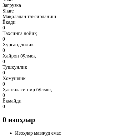
Загрузка
Share
Мақоладан таъсирланиш
Ёқади
0
Таҳсинга лойиқ
0
Хурсандчилик
0
Ҳайрон бўлмоқ
0
Тушкунлик
0
Хомушлик
0
Ҳафсаласи пир бўлмоқ
0
Ёқмайди
0
0
изоҳлар
Изоҳлар мавжуд емас