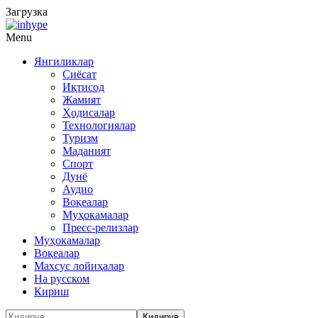
Загрузка
Menu
Янгиликлар
Сиёсат
Иқтисод
Жамият
Ҳодисалар
Технологиялар
Туризм
Маданият
Спорт
Дунё
Аудио
Воқеалар
Муҳокамалар
Пресс-релизлар
Муҳокамалар
Воқеалар
Махсус лойиҳалар
На русском
Кириш