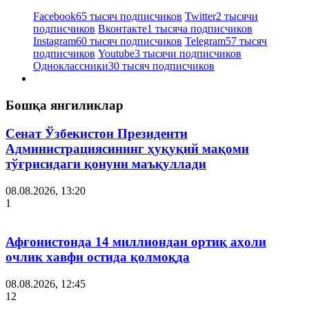
Facebook
65 тысяч подписчиков
Twitter
2 тысячи
подписчиков
Вконтакте
1 тысяча подписчиков
Instagram
60 тысяч подписчиков
Telegram
57 тысяч
подписчиков
Youtube
3 тысячи подписчиков
Одноклассники
30 тысяч подписчиков
Бошқа янгиликлар
Сенат Ўзбекистон Президенти
Администрациясининг ҳуқуқий мақоми
тўғрисидаги қонунн маъқуллади
08.08.2026, 13:20
1
Афғонистонда 14 миллиондан ортиқ аҳоли
очлик хавфи остида қолмоқда
08.08.2026, 12:45
12