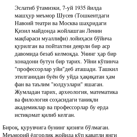
Эслатиб ўтамизки, 7-уй 1935 йилда
машҳур меъмор Шусев (Тошкентдаги
Навоий театри ва Москва шаҳридаги
Қизил майдонда жойлашган Ленин
мақбараси муаллифи) лойиҳаси бўйича
қурилган ва пойтахтни деярли бир аср
давомида безаб келмоқда. Унинг ҳар бир
хонадони бутун бир тарих. Уйни кўпинча
"профессорлар уйи"деб аташади. Ташкил
этилганидан буён бу уйда ҳақиқатан ҳам
фан ва таълим "юлдузлари" яшаган.
Жумладан тарих, археология, математика
ва филология соҳасидаги таниқли
академиклар ва профессорлар бу ерда
истиқомат қилиб келган.
Бироқ, қурувчига бунинг қизиғи бўлмаган.
Меъморий ёдгорлик жойида кўп қаватли янги