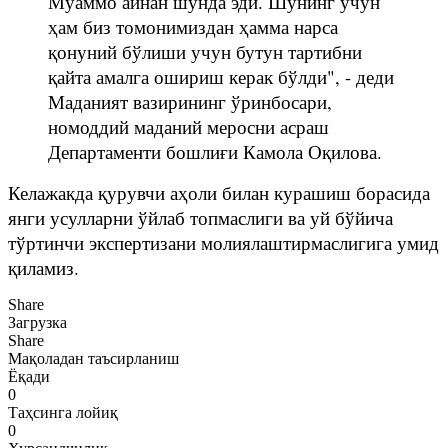
Муаммо айнан шунда эди. Шунинг учун
ҳам биз томонимиздан ҳамма нарса
қонуний бўлиши учун бутун тартибни
қайта амалга ошириш керак бўлди", - деди
Маданият вазирининг ўринбосари,
номоддий маданий меросни асраш
Департаменти бошлиғи Камола Оқилова.
Келажакда қурувчи аҳоли билан курашиш борасида
янги усулларни ўйлаб топмаслиги ва уй бўйича
тўртинчи экспертизани молиялаштирмаслигига умид
қиламиз.
Share
Загрузка
Share
Мақоладан таъсирланиш
Ёқади
0
Таҳсинга лойиқ
0