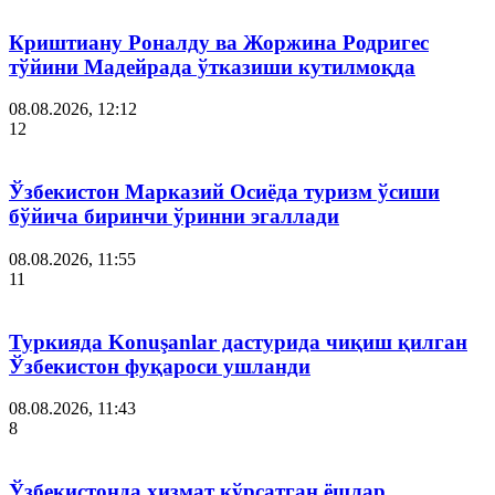
Криштиану Роналду ва Жоржина Родригес
тўйини Мадейрада ўтказиши кутилмоқда
08.08.2026, 12:12
12
Ўзбекистон Марказий Осиёда туризм ўсиши
бўйича биринчи ўринни эгаллади
08.08.2026, 11:55
11
Туркияда Konuşanlar дастурида чиқиш қилган
Ўзбекистон фуқароси ушланди
08.08.2026, 11:43
8
Ўзбекистонда хизмат кўрсатган ёшлар