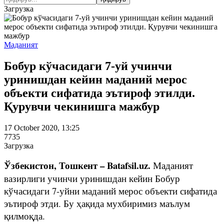
Загрузка
Маданият
Бобур кўчасидаги 7-уй учинчи
уринишдан кейин маданий мерос
объекти сифатида эътироф этилди.
Қурувчи чекинишга мажбур
17 October 2020, 13:25
7735
Загрузка
Ўзбекистон, Тошкент – Batafsil.uz.
Маданият
вазирлиги учинчи уринишдан кейин Бобур
кўчасидаги 7-уйни маданий мерос объекти сифатида
эътироф этди. Бу ҳақида мухбиримиз маълум
қилмоқда.