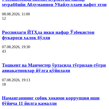
мураббийи Абдуманнон Убайдуллаев вафот этди
08.08.2026, 11:00
12
Россиядаги ЙТҲда икки нафар Ўзбекистон
фуқароси ҳалок бўлди
07.08.2026, 19:30
43
Тошкент ва Манчестер ўртасида тўғридан-тўғри
авиақатновлар йўлга қўйилади
07.08.2026, 19:13
18
Наманганнинг собиқ ҳокими коррупция иши
бўйича 11 йилга қамалди