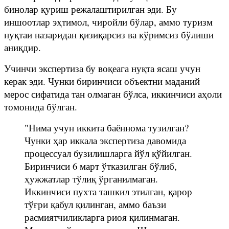
бинолар қуриш режалаштирилган эди. Бу
иншоотлар эҳтимол, чиройли бўлар, аммо туризм
нуқтаи назаридан қизиқарсиз ва кўримсиз бўлиши
аниқдир.
Учинчи экспертиза бу воқеага нуқта ясаш учун
керак эди. Чунки биринчиси объектни маданий
мерос сифатида тан олмаган бўлса, иккинчиси аҳоли
томонида бўлган.
"Нима учун иккита баённома тузилган?
Чунки ҳар иккала экспертиза давомида
процессуал бузилишларга йўл қўйилган.
Биринчиси 6 март ўтказилган бўлиб,
ҳужжатлар тўлиқ ўрганилмаган.
Иккинчиси пухта ташкил этилган, қарор
тўғри қабул қилинган, аммо баъзи
расмиятчиликларга риоя қилинмаган.