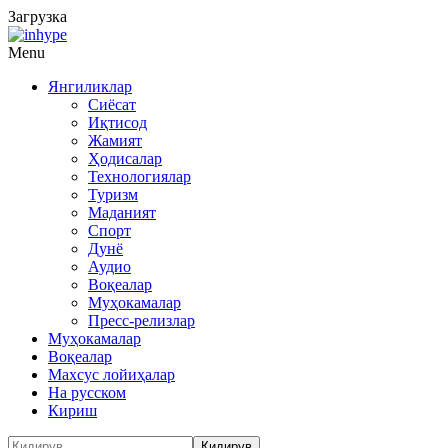
Загрузка
Menu
Янгиликлар
Сиёсат
Иқтисод
Жамият
Ҳодисалар
Технологиялар
Туризм
Маданият
Спорт
Дунё
Аудио
Воқеалар
Муҳокамалар
Пресс-релизлар
Муҳокамалар
Воқеалар
Махсус лойиҳалар
На русском
Кириш