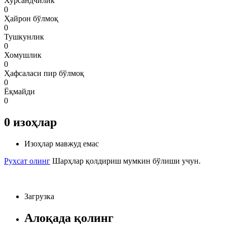
Хурсандчилик
0
Ҳайрон бўлмоқ
0
Тушкунлик
0
Хомушлик
0
Ҳафсаласи пир бўлмоқ
0
Ёқмайди
0
0
изоҳлар
Изоҳлар мавжуд емас
Рухсат олинг
Шарҳлар қолдириш мумкин бўлиши учун.
Загрузка
Алоқада қолинг