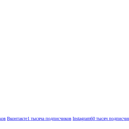
ков
Вконтакте
1 тысяча подписчиков
Instagram
60 тысяч подписчи