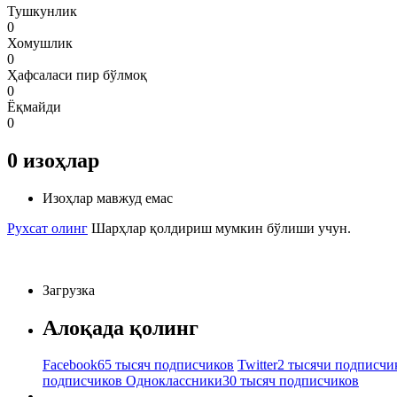
Тушкунлик
0
Хомушлик
0
Ҳафсаласи пир бўлмоқ
0
Ёқмайди
0
0
изоҳлар
Изоҳлар мавжуд емас
Рухсат олинг
Шарҳлар қолдириш мумкин бўлиши учун.
Загрузка
Алоқада қолинг
Facebook
65 тысяч подписчиков
Twitter
2 тысячи подписчи
подписчиков
Одноклассники
30 тысяч подписчиков