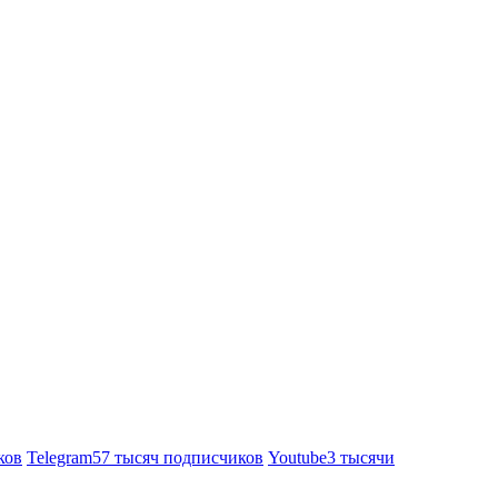
ков
Telegram
57 тысяч подписчиков
Youtube
3 тысячи