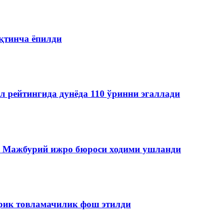
қтинча ёпилди
л рейтингида дунёда 110 ўринни эгаллади
да Мажбурий ижро бюроси ходими ушланди
ирик товламачилик фош этилди