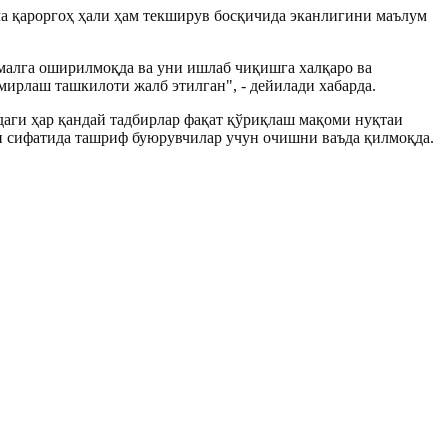
ма қароргоҳ ҳали ҳам текширув босқичида эканлигини маълум
малга оширилмоқда ва уни ишлаб чиқишга халқаро ва
ирлаш ташкилоти жалб этилган", - дейилади хабарда.
даги ҳар қандай тадбирлар фақат қўриқлаш мақоми нуқтаи
и сифатида ташриф буюрувчилар учун очишни ваъда қилмоқда.