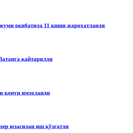
ужуми оқибатида 11 киши жароҳатланди
 Ватанга қайтарилди
чи қонун имзоланди
дер юзасидан иш қўзғатди