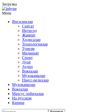
Загрузка
Menu
Янгиликлар
Сиёсат
Иқтисод
Жамият
Ҳодисалар
Технологиялар
Туризм
Маданият
Спорт
Дунё
Аудио
Воқеалар
Муҳокамалар
Пресс-релизлар
Муҳокамалар
Воқеалар
Махсус лойиҳалар
На русском
Кириш