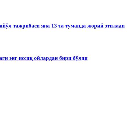
йўл тажрибаси яна 13 та туманда жорий этилади
аги энг иссиқ ойлардан бири бўлди