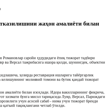
тказилишини жаҳон амалиёти билан
н Романовлар саройи ҳудудидаги ёпиқ тижорат тадбири
вр ва Версал тажрибасига ишора қилди, шунингдек, объектни
кидлашича, ҳозирда реставрация ишларига тайёргарлик
да келишувнинг молиявий томони ва бутик қандай тижорат
он амалиёти билан изоҳлади. Идора вакилларининг фикрича,
от хизмати бунга мисол тариқасида Лувр, Версал, Париждаги
розилиги учун асосий сабаб - нима учун тижорат бренди
ш қатъий тақиқлангани четлаб ўтилди.