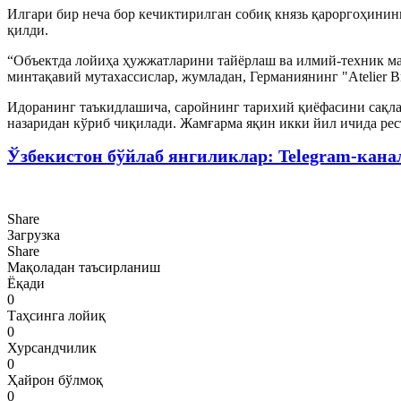
Илгари бир неча бор кечиктирилган собиқ князь қароргоҳинин
қилди.
“
Объектда лойиҳа ҳужжатларини тайёрлаш ва илмий-техник ма
минтақавий мутахассислар, жумладан, Германиянинг "Atelier 
Идоранинг таъкидлашича, саройнинг тарихий қиёфасини сақлаб
назаридан кўриб чиқилади. Жамғарма яқин икки йил ичида ре
Ўзбекистон бўйлаб янгиликлар: Telegram-кана
Share
Загрузка
Share
Мақоладан таъсирланиш
Ёқади
0
Таҳсинга лойиқ
0
Хурсандчилик
0
Ҳайрон бўлмоқ
0