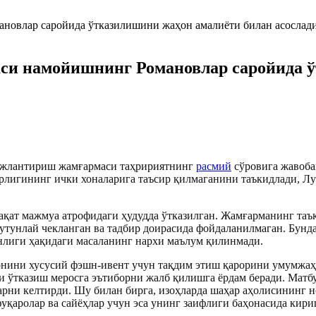
и намойишнинг Романовлар саройида ў
ожлантириш жамғармаси таҳририятнинг
расмий
сўровига жавоба
орлигининг ички хоналарига таъсир қилмаганини таъкидлади, Лу
ақат мажмуа атрофидаги ҳудудда ўтказилган. Жамғарманинг таъ
бутунлай чекланган ва тадбир доирасида фойдаланилмаган. Бун
нлиги ҳақидаги масаланинг нархи маълум қилинмади.
онини хусусий фэшн-ивент учун тақдим этиш қарорини умумжаҳ
 ўтказиш меросга эътиборни жалб қилишга ёрдам беради. Матбу
ни келтирди. Шу билан бирга, изоҳларда шаҳар аҳолисининг но
уқаролар ва сайёҳлар учун эса унинг заифлиги баҳонасида кири