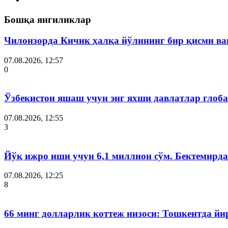
Бошқа янгиликлар
Чилонзорда Кичик ҳалқа йўлининг бир қисми ва
07.08.2026, 12:57
0
Ўзбекистон яшаш учун энг яхши давлатлар глоба
07.08.2026, 12:55
3
Йўқ ижро иши учун 6,1 миллион сўм. Бектемир
07.08.2026, 12:25
8
66 минг долларлик коттеж низоси: Тошкентда й