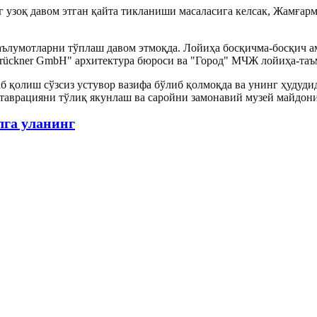
г узоқ давом этган қайта тикланиши масаласига келсак, Жамғар
ълумотларни тўплаш давом этмоқда. Лойиҳа босқичма-босқич а
Brückner GmbH" архитектура бюроси ва "
Город
" МЧЖ лойиҳа-таъм
 қолиш сўзсиз устувор вазифа бўлиб қолмоқда ва унинг ҳудуди
ставрацияни тўлиқ якунлаш ва саройни замонавий музей майдон
лга уланинг