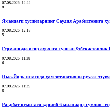
07.08.2026, 12:22
8
Ямандаги ҳусийларнинг Саудия Арабистонига ҳ
07.08.2026, 12:18
5
Германияда оғир аҳволга тушган ўзбекистонлик
07.08.2026, 11:38
6
Нью-Йорк штатида ҳам эвтаназияни рухсат этув
07.08.2026, 11:35
8
Рақобат қўмитаси қарийб 6 миллиард сўмлик тен