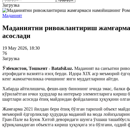
Загрузка
Маданият
Маданиятни ривожлантириш жамғармас
асослади
19 May 2026, 18:30
76
Загрузка
Ўзбекистон, Тошкент - Batafsil.uz.
Маданият ва санъатни рив
атрофидаги вазиятга изоҳ берди. Идора XIX аср меъморий ёдг
кенг жамоатчиликка очишнинг янги муддатларини айтди.
Хабарда айтилишича, фешн-шоу бинонинг ичида эмас, балки ф
кўрилаётган ички ҳудудлар ва интерьер элементларига кириш 
шартлари асосида ёпиқ майдондан фойдаланиш ҳуқуқини олга
Жамғарма 2021 йилдан бери ёпиқ бўлган тарихий объект майд
меъморий ёдгорликлар ҳудудида маданий ва мода лойиҳаларини
Гран-Пале ва Буюк Хитой деворидаги шунга ўхшаш ташаббуслар
қўриқланадиган объектга кириш ҳуқуқига эга бўлгани, оддий ф