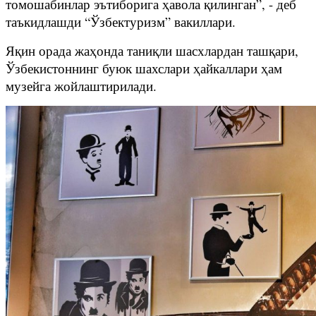
томошабинлар эътиборига ҳавола қилинган”, - деб
таъкидлашди “Ўзбектуризм” вакиллари.
Яқин орада жаҳонда таниқли шасхлардан ташқари,
Ўзбекистоннинг буюк шахслари ҳайкаллари ҳам
музейга жойлаштирилади.