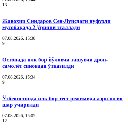
13
Жавоҳир Синдаров Сен-Луисдаги нуфузли
мусобақада 2-ўринни эгаллади
07.08.2026, 15:38
9
Остонада илк бор йўловчи ташувчи дрон-
самолёт синовдан ўтказилди
07.08.2026, 15:34
9
Ўзбекистонда илк бор тест режимида аэрологик
шар учирилди
07.08.2026, 15:05
12