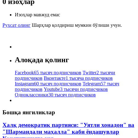
0
изоҳлар
Изоҳлар мавжуд емас
Рухсат олинг
Шарҳлар қолдириш мумкин бўлиши учун.
Алоқада қолинг
Facebook
65 тысяч подписчиков
Twitter
2 тысячи
подписчиков
Вконтакте
1 тысяча подписчиков
Instagram
60 тысяч подписчиков
Telegram
57 тысяч
подписчиков
Youtube
3 тысячи подписчиков
Одноклассники
30 тысяч подписчиков
Бошқа янгиликлар
Халқ демократик партияси: "Уятли хонадон" ва
"Шармандали маҳалла" каби ёндашувлар