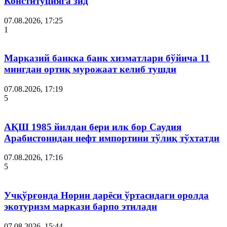
Конституцияга зид
07.08.2026, 17:25
1
Марказий банкка банк хизматлари бўйича 11
мингдан ортиқ мурожаат келиб тушди
07.08.2026, 17:19
5
АҚШ 1985 йилдан бери илк бор Саудия
Арабистонидан нефт импортини тўлиқ тўхтатди
07.08.2026, 17:16
5
Учқўрғонда Норин дарёси ўртасидаги оролда
экотуризм маркази барпо этилади
07.08.2026, 15:44