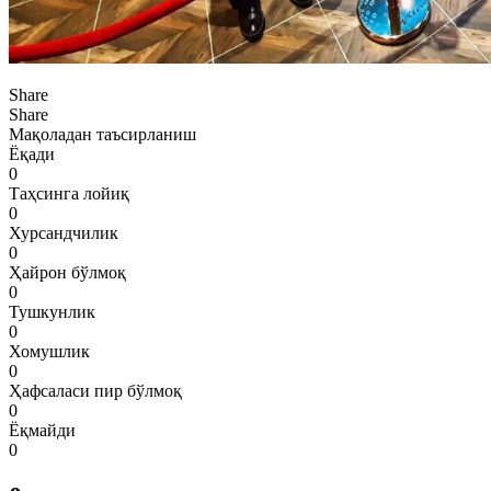
Share
Share
Мақоладан таъсирланиш
Ёқади
0
Таҳсинга лойиқ
0
Хурсандчилик
0
Ҳайрон бўлмоқ
0
Тушкунлик
0
Хомушлик
0
Ҳафсаласи пир бўлмоқ
0
Ёқмайди
0