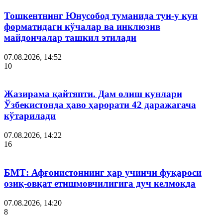
Тошкентнинг Юнусобод туманида тун-у кун
форматидаги кўчалар ва инклюзив
майдончалар ташкил этилади
07.08.2026, 14:52
10
Жазирама қайтяпти. Дам олиш кунлари
Ўзбекистонда ҳаво ҳарорати 42 даражагача
кўтарилади
07.08.2026, 14:22
16
БМТ: Афғонистоннинг ҳар учинчи фуқароси
озиқ-овқат етишмовчилигига дуч келмоқда
07.08.2026, 14:20
8