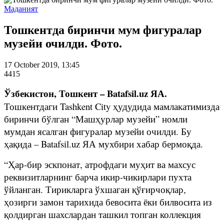
Маданият
Тошкентда биринчи мум фигуралар
музейи очилди. Фото.
17 October 2019, 13:45
4415
Ўзбекистон, Тошкент – Batafsil.uz ЯА.
Тошкентдаги Tashkent City ҳудудида мамлакатимизда
биринчи бўлган “Машҳурлар музейи” номли
мумдан ясалган фигуралар музейи очилди. Бу
ҳақида – Batafsil.uz ЯА мухбири хабар бермоқда.
“Ҳар-бир эскпонат, атрофдаги муҳит ва махсус
реквизитларнинг барча икир-чикирлари пухта
ўйланган. Тирикларга ўхшаган қўғирчоқлар,
ҳозирги замон тарихида бевосита ёки билвосита из
қолдирган шахслардан ташкил топган коллекция