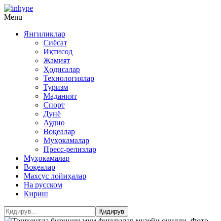
Menu
Янгиликлар
Сиёсат
Иқтисод
Жамият
Ҳодисалар
Технологиялар
Туризм
Маданият
Спорт
Дунё
Аудио
Воқеалар
Муҳокамалар
Пресс-релизлар
Муҳокамалар
Воқеалар
Махсус лойиҳалар
На русском
Кириш