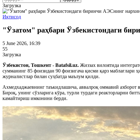
Загрузка
Иқтисод
"Ўзатом" раҳбари Ўзбекистондаги бир
5 June 2026, 16:39
55
Загрузка
Ўзбекистон, Тошкент - Batafsil.uz.
Жиззах вилоятида интеграт
сумманинг 85 фоизидан 90 фоизигача қисми қарз маблағлари 
журналистлар билан суҳбатда маълум қилди.
Ахмедхаджаевнинг таъкидлашича, аввалроқ оммавий ахборот в
Бироқ, унинг сўзларига кўра, турли турдаги реакторларни б
камайтириш имконини берди.