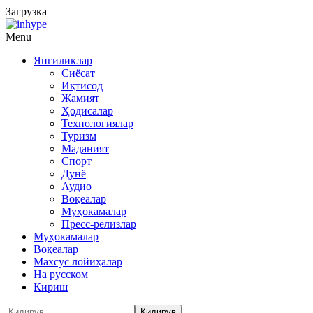
Загрузка
Menu
Янгиликлар
Сиёсат
Иқтисод
Жамият
Ҳодисалар
Технологиялар
Туризм
Маданият
Спорт
Дунё
Аудио
Воқеалар
Муҳокамалар
Пресс-релизлар
Муҳокамалар
Воқеалар
Махсус лойиҳалар
На русском
Кириш