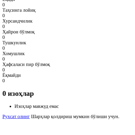
0
Таҳсинга лойиқ
0
Хурсандчилик
0
Ҳайрон бўлмоқ
0
Тушкунлик
0
Хомушлик
0
Ҳафсаласи пир бўлмоқ
0
Ёқмайди
0
0
изоҳлар
Изоҳлар мавжуд емас
Рухсат олинг
Шарҳлар қолдириш мумкин бўлиши учун.