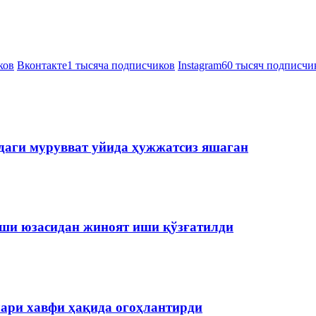
ков
Вконтакте
1 тысяча подписчиков
Instagram
60 тысяч подписчи
даги мурувват уйида ҳужжатсиз яшаган
иши юзасидан жиноят иши қўзғатилди
лари хавфи ҳақида огоҳлантирди