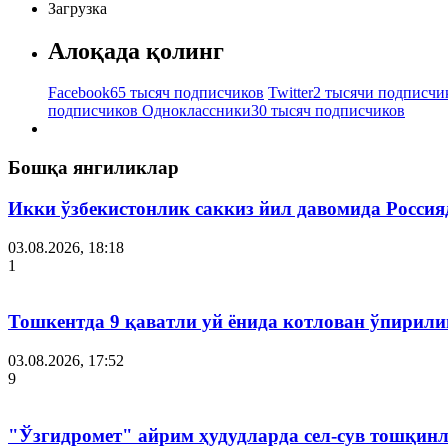
Загрузка
Алоқада қолинг
Facebook
65 тысяч подписчиков
Twitter
2 тысячи подписчи
подписчиков
Одноклассники
30 тысяч подписчиков
Бошқа янгиликлар
Икки ўзбекистонлик саккиз йил давомида Россия
03.08.2026, 18:18
1
Тошкентда 9 қаватли уй ёнида котлован ўпирил
03.08.2026, 17:52
9
"Ўзгидромет" айрим ҳудудларда сел-сув тошқин