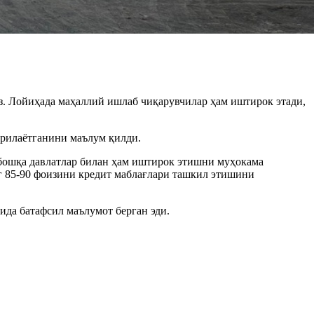
. Лойиҳада маҳаллий ишлаб чиқарувчилар ҳам иштирок этади,
ирилаётганини маълум қилди.
 бошқа давлатлар билан ҳам иштирок этишни муҳокама
 85-90 фоизини кредит маблағлари ташкил этишини
да батафсил маълумот берган эди.