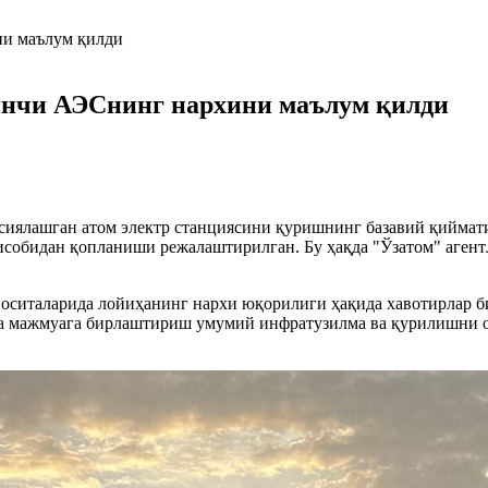
инчи АЭСнинг нархини маълум қилди
сиялашган атом электр станциясини қуришнинг базавий қиймати
ҳисобидан қопланиши режалаштирилган. Бу ҳақда "Ўзатом" аге
оситаларида лойиҳанинг нархи юқорилиги ҳақида хавотирлар би
итта мажмуага бирлаштириш умумий инфратузилма ва қурилишни