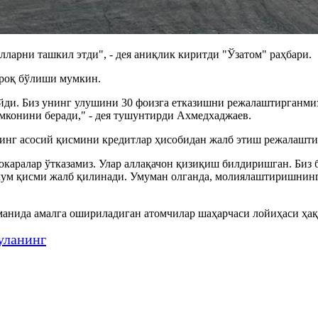
лларни ташкил этди", - дея аниқлик киритди "Ўзатом" раҳбари.
строқ бўлиши мумкин.
ди. Биз унинг улушини 30 фоизга етказишни режалаштирганмиз
мконини беради," - дея тушунтирди Ахмедхаджаев.
нинг асосий қисмини кредитлар ҳисобидан жалб этиш режалашт
зокаралар ўтказамиз. Улар аллақачон қизиқиш билдиришган. Биз
лум қисми жалб қилинади. Умуман олганда, молиялаштиришнинг
нида амалга ошириладиган атомчилар шаҳарчаси лойиҳаси ҳақи
уланинг