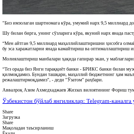
"Биз имзолаган шартномага кўра, умумий нарх 9,5 миллиард до
Шу билан бирга, унинг сўзларига кўра, якуний нарх янада па
“Мен айтган 9,5 миллиард маҳаллийлаштиришни ҳисобга олмай
бу эса харажатларни янада камайтириш ва оптималлаштириш и
Молиялаштириш манбалари ҳақида гапирар экан, у маблағлар
“Тез орада биз Янги тараққиёт банки - БРИКС банки билан му
қилмоқдамиз. Бундан ташқари, маҳаллий бюджетнинг ҳам маъ
режалаштирмоқдамиз", - деди "Ўзатом" раҳбари.
Аввалроқ Азим Ахмедхаджаев Жиззах вилоятининг Фориш тума
Ўзбекистон бўйлаб янгиликлар: Telegram-каналга 
Share
Загрузка
Share
Мақоладан таъсирланиш
Ёқади