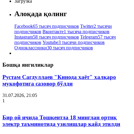
Загрузка
Алоқада қолинг
Facebook
65 тысяч подписчиков
Twitter
2 тысячи
подписчиков
Вконтакте
1 тысяча подписчиков
Instagram
58 тысяч подписчиков
Telegram
57 тысяч
подписчиков
Youtube
3 тысячи подписчиков
Одноклассники
30 тысяч подписчиков
Бошқа янгиликлар
Рустам Сагдуллаев "Кинода ҳаёт" халқаро
мукофотига сазовор бўлди
31.07.2026, 21:05
1
Бир ой ичида Тошкентда 18 мингдан ортиқ
электр таъминотида узилишлар қайд этилди