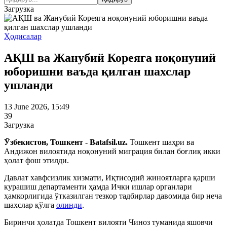
Загрузка
Ҳодисалар
АҚШ ва Жанубий Кореяга ноқонуний
юборишни ваъда қилган шахслар
ушланди
13 June 2026, 15:49
39
Загрузка
Ўзбекистон, Тошкент - Batafsil.uz.
Тошкент шаҳри ва
Андижон вилоятида ноқонуний миграция билан боғлиқ икки
ҳолат фош этилди.
Давлат хавфсизлик хизмати, Иқтисодий жиноятларга қарши
курашиш департаменти ҳамда Ички ишлар органлари
ҳамкорлигида ўтказилган тезкор тадбирлар давомида бир неча
шахслар қўлга
олинди
.
Биринчи ҳолатда Тошкент вилояти Чиноз туманида яшовчи