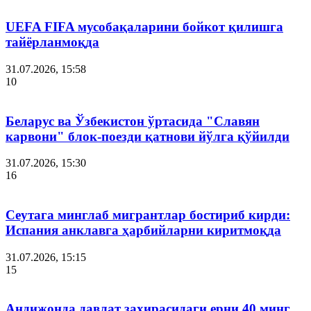
UEFA FIFA мусобақаларини бойкот қилишга
тайёрланмоқда
31.07.2026, 15:58
10
Беларус ва Ўзбекистон ўртасида "Славян
карвони" блок-поезди қатнови йўлга қўйилди
31.07.2026, 15:30
16
Сеутага минглаб мигрантлар бостириб кирди:
Испания анклавга ҳарбийларни киритмоқда
31.07.2026, 15:15
15
Андижонда давлат захирасидаги ерни 40 минг