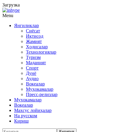
Загрузка
Menu
Янгиликлар
Сиёсат
Иқтисод
Жамият
Ҳодисалар
Технологиялар
Туризм
Маданият
Спорт
Дунё
Аудио
Воқеалар
Муҳокамалар
Пресс-релизлар
Муҳокамалар
Воқеалар
Махсус лойиҳалар
На русском
Кириш