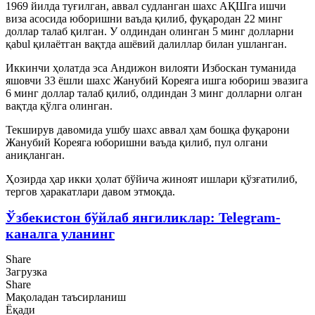
1969 йилда туғилган, аввал судланган шахс АҚШга ишчи
виза асосида юборишни ваъда қилиб, фуқародан 22 минг
доллар талаб қилган. У олдиндан олинган 5 минг долларни
қabul қилаётган вақтда ашёвий далиллар билан ушланган.
Иккинчи ҳолатда эса Андижон вилояти Избоскан туманида
яшовчи 33 ёшли шахс Жанубий Кореяга ишга юбориш эвазига
6 минг доллар талаб қилиб, олдиндан 3 минг долларни олган
вақтда қўлга олинган.
Текширув давомида ушбу шахс аввал ҳам бошқа фуқарони
Жанубий Кореяга юборишни ваъда қилиб, пул олгани
аниқланган.
Ҳозирда ҳар икки ҳолат бўйича жиноят ишлари қўзғатилиб,
тергов ҳаракатлари давом этмоқда.
Ўзбекистон бўйлаб янгиликлар: Telegram-
каналга уланинг
Share
Загрузка
Share
Мақоладан таъсирланиш
Ёқади