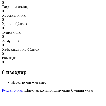
0
Таҳсинга лойиқ
0
Хурсандчилик
0
Ҳайрон бўлмоқ
0
Тушкунлик
0
Хомушлик
0
Ҳафсаласи пир бўлмоқ
0
Ёқмайди
0
0
изоҳлар
Изоҳлар мавжуд емас
Рухсат олинг
Шарҳлар қолдириш мумкин бўлиши учун.