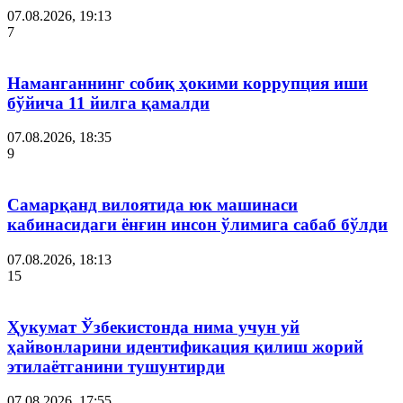
07.08.2026, 19:13
7
Наманганнинг собиқ ҳокими коррупция иши
бўйича 11 йилга қамалди
07.08.2026, 18:35
9
Самарқанд вилоятида юк машинаси
кабинасидаги ёнғин инсон ўлимига сабаб бўлди
07.08.2026, 18:13
15
Ҳукумат Ўзбекистонда нима учун уй
ҳайвонларини идентификация қилиш жорий
этилаётганини тушунтирди
07.08.2026, 17:55