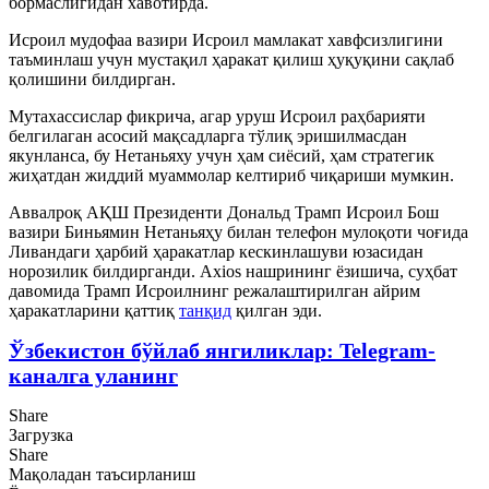
бормаслигидан хавотирда.
Исроил мудофаа вазири Исроил мамлакат хавфсизлигини
таъминлаш учун мустақил ҳаракат қилиш ҳуқуқини сақлаб
қолишини билдирган.
Мутахассислар фикрича, агар уруш Исроил раҳбарияти
белгилаган асосий мақсадларга тўлиқ эришилмасдан
якунланса, бу Нетаньяху учун ҳам сиёсий, ҳам стратегик
жиҳатдан жиддий муаммолар келтириб чиқариши мумкин.
Аввалроқ АҚШ Президенти Дональд Трамп Исроил Бош
вазири Биньямин Нетаньяҳу билан телефон мулоқоти чоғида
Ливандаги ҳарбий ҳаракатлар кескинлашуви юзасидан
норозилик билдирганди. Axios нашрининг ёзишича, суҳбат
давомида Трамп Исроилнинг режалаштирилган айрим
ҳаракатларини қаттиқ
танқид
қилган эди.
Ўзбекистон бўйлаб янгиликлар: Telegram-
каналга уланинг
Share
Загрузка
Share
Мақоладан таъсирланиш