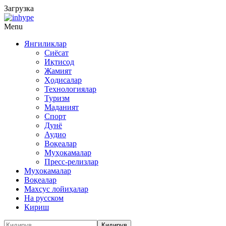
Загрузка
Menu
Янгиликлар
Сиёсат
Иқтисод
Жамият
Ҳодисалар
Технологиялар
Туризм
Маданият
Спорт
Дунё
Аудио
Воқеалар
Муҳокамалар
Пресс-релизлар
Муҳокамалар
Воқеалар
Махсус лойиҳалар
На русском
Кириш