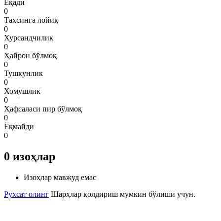
Ёқади
0
Таҳсинга лойиқ
0
Хурсандчилик
0
Ҳайрон бўлмоқ
0
Тушкунлик
0
Хомушлик
0
Ҳафсаласи пир бўлмоқ
0
Ёқмайди
0
0
изоҳлар
Изоҳлар мавжуд емас
Рухсат олинг
Шарҳлар қолдириш мумкин бўлиши учун.