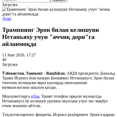
Загрузка
Дунё
Трампнинг Эрон билан келишуви
Нетаньяху учун "аччиқ дори"га
айланмоқда
13 June 2026, 17:27
49
Загрузка
Ўзбекистон, Тошкент - Batafsil.uz.
АҚШ президенти Дональд
Трамп Исроил бош вазири Биньямин Нетаньяхуга Эрон билан
тинчлик келишуви яқин кунларда имзоланиши
мумкинлигини маълум қилди.
Маълумотларга
кўра
, Трамп телефон орқали мулоқотда
Нетаньяхуга бу келишув урушни якунлаш учун энг мақбул
ечим эканини айтган.
Таҳлилчиларнинг фикрича, Исроил раҳбарияти Эронга қарши