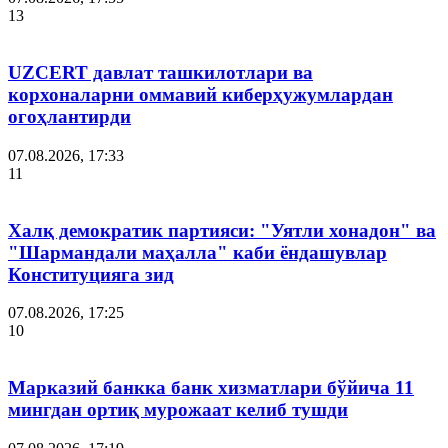
13
UZCERT давлат ташкилотлари ва
корхоналарни оммавий киберҳужумлардан
огоҳлантирди
07.08.2026, 17:33
11
Халқ демократик партияси: "Уятли хонадон" ва
"Шармандали маҳалла" каби ёндашувлар
Конституцияга зид
07.08.2026, 17:25
10
Марказий банкка банк хизматлари бўйича 11
мингдан ортиқ мурожаат келиб тушди