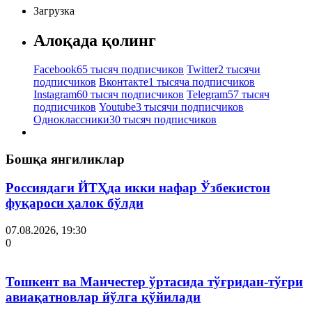
Загрузка
Алоқада қолинг
Facebook
65 тысяч подписчиков
Twitter
2 тысячи
подписчиков
Вконтакте
1 тысяча подписчиков
Instagram
60 тысяч подписчиков
Telegram
57 тысяч
подписчиков
Youtube
3 тысячи подписчиков
Одноклассники
30 тысяч подписчиков
Бошқа янгиликлар
Россиядаги ЙТҲда икки нафар Ўзбекистон
фуқароси ҳалок бўлди
07.08.2026, 19:30
0
Тошкент ва Манчестер ўртасида тўғридан-тўғри
авиақатновлар йўлга қўйилади