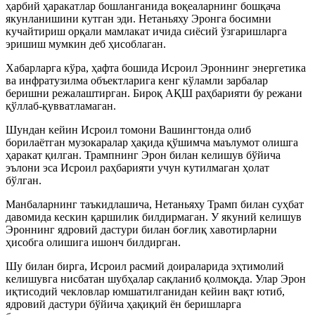
ҳарбий ҳаракатлар бошланганида воқеаларнинг бошқача
якунланишини кутган эди. Нетаньяху Эронга босимни
кучайтириш орқали мамлакат ичида сиёсий ўзгаришларга
эришиш мумкин деб ҳисоблаган.
Хабарларга кўра, ҳафта бошида Исроил Эроннинг энергетика
ва инфратузилма объектларига кенг кўламли зарбалар
беришни режалаштирган. Бироқ АҚШ раҳбарияти бу режани
қўллаб-қувватламаган.
Шундан кейин Исроил томони Вашингтонда олиб
борилаётган музокаралар ҳақида қўшимча маълумот олишга
ҳаракат қилган. Трампнинг Эрон билан келишув бўйича
эълони эса Исроил раҳбарияти учун кутилмаган ҳолат
бўлган.
Манбаларнинг таъкидлашича, Нетаньяху Трамп билан суҳбат
давомида кескин қаршилик билдирмаган. У якуний келишув
Эроннинг ядровий дастури билан боғлиқ хавотирларни
ҳисобга олишига ишонч билдирган.
Шу билан бирга, Исроил расмий доираларида эҳтимолий
келишувга нисбатан шубҳалар сақланиб қолмоқда. Улар Эрон
иқтисодий чекловлар юмшатилганидан кейин вақт ютиб,
ядровий дастури бўйича ҳақиқий ён беришларга