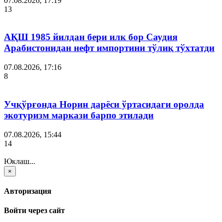
07.08.2026, 17:19
13
АҚШ 1985 йилдан бери илк бор Саудия
Арабистонидан нефт импортини тўлиқ тўхтатди
07.08.2026, 17:16
8
Учқўрғонда Норин дарёси ўртасидаги оролда
экотуризм маркази барпо этилади
07.08.2026, 15:44
14
Юклаш...
×
Авторизация
Войти через сайт