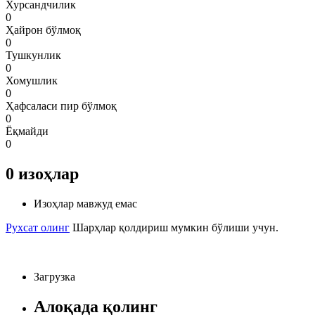
Хурсандчилик
0
Ҳайрон бўлмоқ
0
Тушкунлик
0
Хомушлик
0
Ҳафсаласи пир бўлмоқ
0
Ёқмайди
0
0
изоҳлар
Изоҳлар мавжуд емас
Рухсат олинг
Шарҳлар қолдириш мумкин бўлиши учун.
Загрузка
Алоқада қолинг