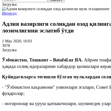
Загрузка
Иқтисод
Адлия вазирлиги солиқдан озод қилинг
лозимлигини эслатиб ўтди
1 May 2020, 16:03
3078
Загрузка
Ўзбекистон, Тошкент – Batafsil.uz ЯА.
Айрим тоифад
ҳақида солиқ идораларини хабардор қилишлари керак
Қуйидагиларга тегишли бўлган мулклардан сол
- "Ўзбекистон каърамони" унвонлари эгалари, Сове
фуқаролар;
- ногиронлар ва уруш қатнашчилари, шунингдек улар