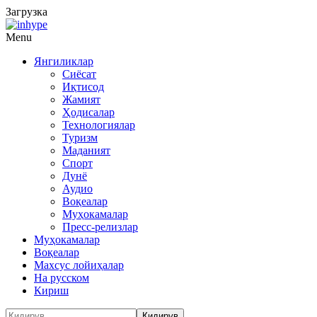
Загрузка
Menu
Янгиликлар
Сиёсат
Иқтисод
Жамият
Ҳодисалар
Технологиялар
Туризм
Маданият
Спорт
Дунё
Аудио
Воқеалар
Муҳокамалар
Пресс-релизлар
Муҳокамалар
Воқеалар
Махсус лойиҳалар
На русском
Кириш