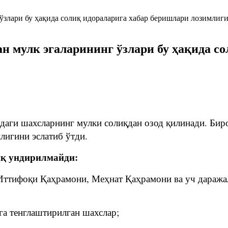
ан мулк эгаларининг ўзлари бу ҳақида с
аги шахсларнинг мулки солиқдан озод қилинади. Биро
лигини эслатиб ўтди.
иқ ундирилмайди:
т Иттифоқи Қаҳрамони, Меҳнат Қаҳрамони ва уч дараж
га тенглаштирилган шахслар;