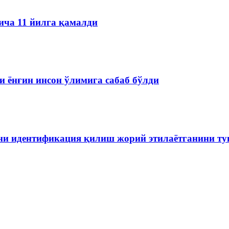
ича 11 йилга қамалди
 ёнғин инсон ўлимига сабаб бўлди
ини идентификация қилиш жорий этилаётганини т