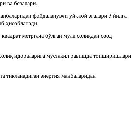
ри ва бевалари.
манбаларидан фойдаланувчи уй-жой эгалари 3 йилга
аб ҳисобланади.
 квадрат метргача бўлган мулк солиқдан озод
 солиқ идораларига мустақил равишда топширишлари
йта тикланадиган энергия манбаларидан