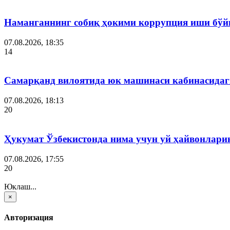
Наманганнинг собиқ ҳокими коррупция иши бўй
07.08.2026, 18:35
14
Самарқанд вилоятида юк машинаси кабинасидаги
07.08.2026, 18:13
20
Ҳукумат Ўзбекистонда нима учун уй ҳайвонлар
07.08.2026, 17:55
20
Юклаш...
×
Авторизация