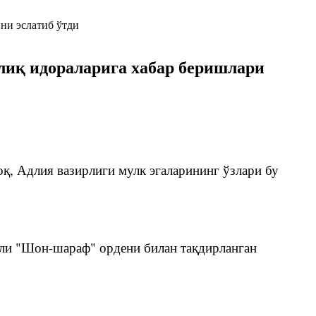
олиқ идораларига хабар беришлари
қ, Адлия вазирлиги мулк эгаларининг ўзлари бу
али "Шон-шараф" ордени билан тақдирланган