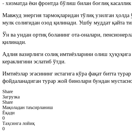
- хизматда ёки фронтда бўлиш билан боғлиқ касаллик
Мавжуд энергия тармоқларидан тўлиқ узилган ҳолда 
мулк солиғидан озод қилинади. Ушбу муддат қайта т
Ўн ва ундан ортиқ боланинг ота-оналари, пенсионерла
қилинади.
Адлия вазирлиги солиқ имтиёзларини олиш ҳуқуқига
кераклигини эслатиб ўтди.
Имтиёзлар эгасининг истагига кўра фақат битта тура
фойдаланадиган турар жой бинолари бундан мустасно
Share
Загрузка
Share
Мақоладан таъсирланиш
Ёқади
0
Таҳсинга лойиқ
0