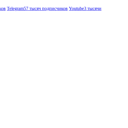
ков
Telegram
57 тысяч подписчиков
Youtube
3 тысячи