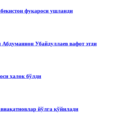
збекистон фуқароси ушланди
и Абдуманнон Убайдуллаев вафот этди
оси ҳалок бўлди
авиақатновлар йўлга қўйилади