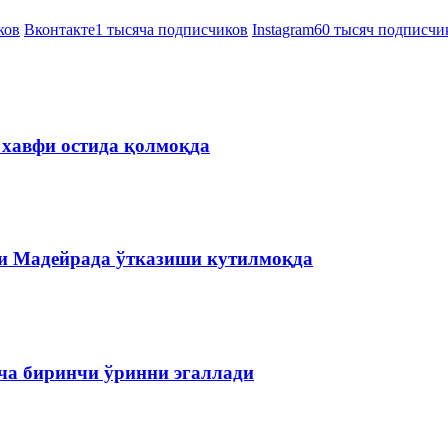
ков
Вконтакте
1 тысяча подписчиков
Instagram
60 тысяч подписчи
 хавфи остида қолмоқда
и Мадейрада ўтказиши кутилмоқда
ча биринчи ўринни эгаллади