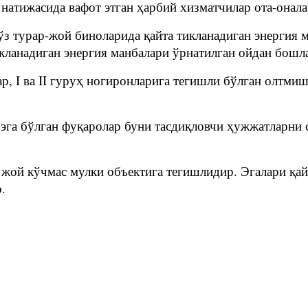
 натижасида вафот этган ҳарбий хизматчилар ота-онала
ўз турар-жой биноларида қайта тикланадиган энергия 
икланадиган энергия манбалари ўрнатилган ойдан бошл
р, I ва II гуруҳ ногиронларига тегишли бўлган олтмиш
 эга бўлган фуқаролар буни тасдиқловчи ҳужжатларни
р жой кўчмас мулки объектига тегишлидир. Эгалари қа
.