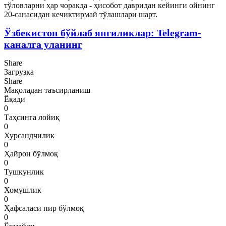
тўловларни ҳар чоракда - ҳисобот давридан кейинги ойнинг
20-санасидан кечиктирмай тўлашлари шарт.
Ўзбекистон бўйлаб янгиликлар: Telegram-
каналга уланинг
Share
Загрузка
Share
Мақоладан таъсирланиш
Ёқади
0
Таҳсинга лойиқ
0
Хурсандчилик
0
Ҳайрон бўлмоқ
0
Тушкунлик
0
Хомушлик
0
Ҳафсаласи пир бўлмоқ
0