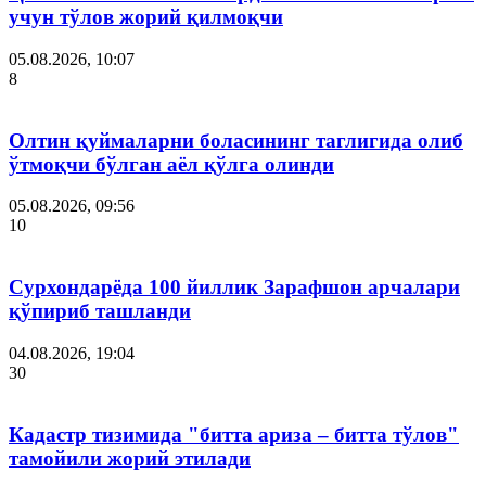
учун тўлов жорий қилмоқчи
05.08.2026, 10:07
8
Олтин қуймаларни боласининг таглигида олиб
ўтмоқчи бўлган аёл қўлга олинди
05.08.2026, 09:56
10
Сурхондарёда 100 йиллик Зарафшон арчалари
қўпириб ташланди
04.08.2026, 19:04
30
Кадастр тизимида "битта ариза – битта тўлов"
тамойили жорий этилади