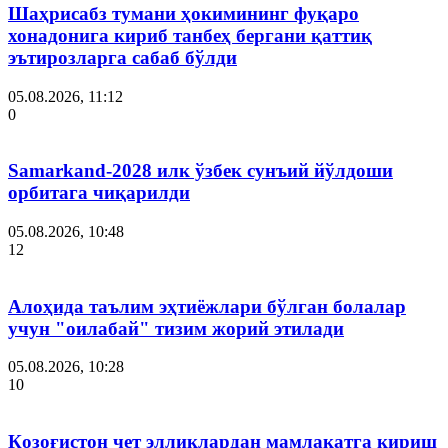
Шаҳрисабз тумани ҳокимининг фуқаро
хонадонига кириб танбеҳ бергани қаттиқ
эътирозларга сабаб бўлди
05.08.2026, 11:12
0
Samarkand-2028 илк ўзбек сунъий йўлдоши
орбитага чиқарилди
05.08.2026, 10:48
12
Алоҳида таълим эҳтиёжлари бўлган болалар
учун "оилабай" тизим жорий этилади
05.08.2026, 10:28
10
Қозоғистон чет элликлардан мамлакатга кириш