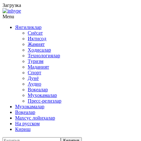
Загрузка
Menu
Янгиликлар
Сиёсат
Иқтисод
Жамият
Ҳодисалар
Технологиялар
Туризм
Маданият
Спорт
Дунё
Аудио
Воқеалар
Муҳокамалар
Пресс-релизлар
Муҳокамалар
Воқеалар
Махсус лойиҳалар
На русском
Кириш