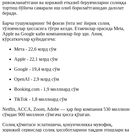
ривожланаётгани ва хорижий етказиб берувчиларни солиққа
тортиш бўйича самарали иш олиб борилаётганидан далолат
беради.
Барча тушумларнинг 94 фоизи ўнта энг йирик солиқ
тўловчилар ҳиссасига тўғри келди. Етакчилар орасида Meta,
Apple ва Google каби компаниялар бор эди. Аниқ
кўрсаткичлар қуйидагича:
Мета - 22,6 млрд сўм
Apple - 22,1 млрд сўм
Google - 19,4 млрд сўм
OpenAI - 2,9 млрд сўм
Booking.com - 1,9 миллиард сўм
TikTok - 1,8 миллиард сўм
Netflix, ACCA, Zoom, Adobe
— ҳар бир компания 530 миллион
сўмдан 900 миллион сўмгача ҳисса қўшган.
Солиқ қўмитаси эслатишича, қонунчиликка мувофиқ,
хорижий сервислар солиқ ҳисоботларини тақдим этишлари ва