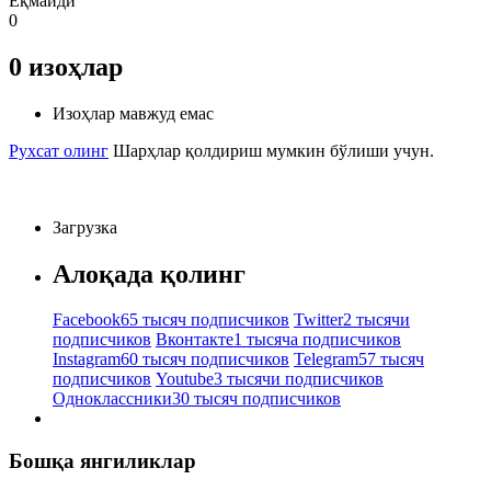
Ёқмайди
0
0
изоҳлар
Изоҳлар мавжуд емас
Рухсат олинг
Шарҳлар қолдириш мумкин бўлиши учун.
Загрузка
Алоқада қолинг
Facebook
65 тысяч подписчиков
Twitter
2 тысячи
подписчиков
Вконтакте
1 тысяча подписчиков
Instagram
60 тысяч подписчиков
Telegram
57 тысяч
подписчиков
Youtube
3 тысячи подписчиков
Одноклассники
30 тысяч подписчиков
Бошқа янгиликлар