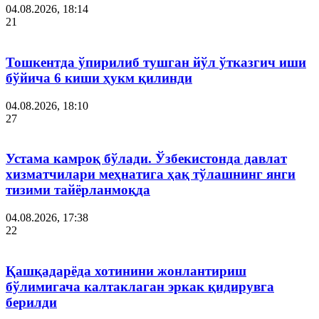
04.08.2026, 18:14
21
Тошкентда ўпирилиб тушган йўл ўтказгич иши
бўйича 6 киши ҳукм қилинди
04.08.2026, 18:10
27
Устама камроқ бўлади. Ўзбекистонда давлат
хизматчилари меҳнатига ҳақ тўлашнинг янги
тизими тайёрланмоқда
04.08.2026, 17:38
22
Қашқадарёда хотинини жонлантириш
бўлимигача калтаклаган эркак қидирувга
берилди