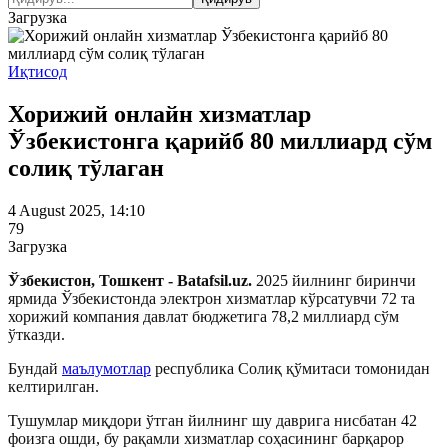
Загрузка
Иқтисод
Хорижий онлайн хизматлар
Ўзбекистонга қарийб 80 миллиард сўм
солиқ тўлаган
4 August 2025, 14:10
79
Загрузка
Ўзбекистон, Тошкент - Batafsil.uz.
2025 йилнинг биринчи
ярмида Ўзбекистонда электрон хизматлар кўрсатувчи 72 та
хорижий компания давлат бюджетига 78,2 миллиард сўм
ўтказди.
Бундай
маълумотлар
республика Солиқ қўмитаси томонидан
келтирилган.
Тушумлар миқдори ўтган йилнинг шу даврига нисбатан 42
фоизга ошди, бу рақамли хизматлар соҳасининг барқарор