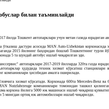
обуслар билан таъминлайди
017 йилда Тошкент автопарклари учун метан газида юрадиган 
а ўтказиш дастури асосида MAN Auto-Uzbekistan корхонасида 
араганда 2015 йилнинг баҳоридан бошлаб Тошкентнинг турли й
онада 5 та шундай автобус ишлаб чиқарилган эди.
ранссервис" автопарклари 2017-2019 йилларда 320та газда юрад
Автопарклар ҳудудида техник хизмат кўрсатиш станциялари 
инг компаниялари ҳисобидан амалга оширилади.
ловчига хизмат кўрсатади. Корхонада 600та Mercedes-Benz ва 
МAN Nutzfahrzeuge компаниялари томонидан ташкил қилинга
ма корхона йилига 5000 юк машинаси ишлаб чиқариш қувватига
ан 5 мингдан ортиқ юк автомобиллари ишлаб чиқарилди.