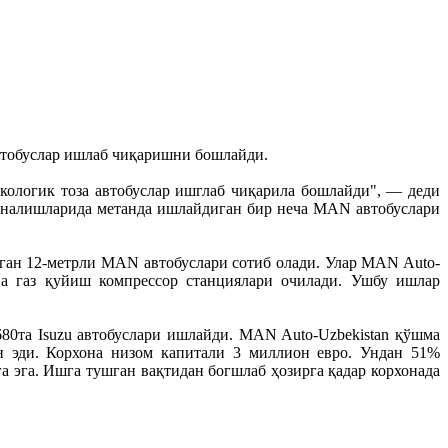
автобуслар ишлаб чиқаришни бошлайди.
экологик тоза автобуслар ишглаб чиқарила бошлайди", — деди
ўналишларида метанда ишлайдиган бир неча MAN автобуслари
иган 12-метрли MAN автобуслари сотиб олади. Улар MAN Auto-
ва газ қуйиш компрессор станциялари очилади. Ушбу ишлар
680та Isuzu автобуслари ишлайди. MAN Auto-Uzbekistan қўшма
н эди. Корхона низом капитали 3 миллион евро. Ундан 51%
 эга. Ишга тушган вақтидан богшлаб ҳозирга қадар корхонада