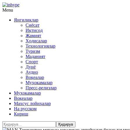
Menu
Янгиликлар
Сиёсат
Иқтисод
Жамият
Ҳодисалар
Технологиялар
Туризм
Маданият
Спорт
Дунё
Аудио
Воқеалар
Муҳокамалар
Пресс-релизлар
Муҳокамалар
Воқеалар
Махсус лойиҳалар
На русском
Кириш