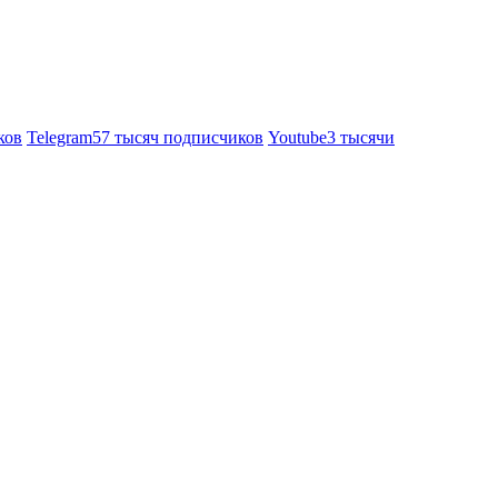
ков
Telegram
57 тысяч подписчиков
Youtube
3 тысячи