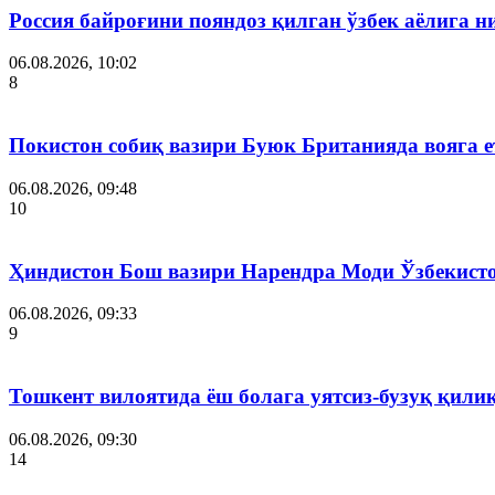
Россия байроғини пояндоз қилган ўзбек аёлига 
06.08.2026, 10:02
8
Покистон собиқ вазири Буюк Британияда вояга 
06.08.2026, 09:48
10
Ҳиндистон Бош вазири Нарендра Моди Ўзбекист
06.08.2026, 09:33
9
Тошкент вилоятида ёш болага уятсиз-бузуқ қили
06.08.2026, 09:30
14