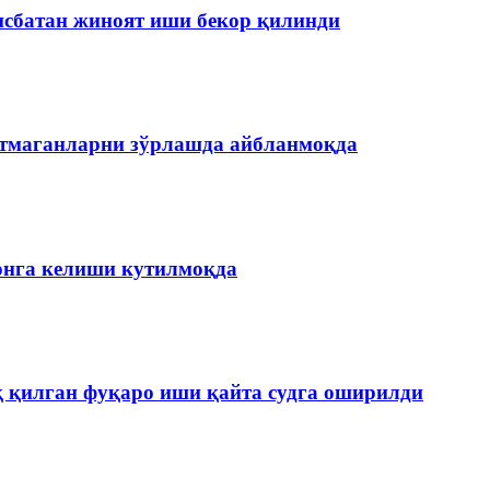
нисбатан жиноят иши бекор қилинди
етмаганларни зўрлашда айбланмоқда
онга келиши кутилмоқда
қ қилган фуқаро иши қайта судга оширилди