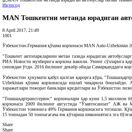
Иқтисод
MAN Тошкентни метанда юрадиган авт
8 April 2017, 21:49
1001
Ўзбекистон-Германия қўшма корхонаси MAN Auto-Uzbekistan 2
"Тошкент автопаркларини метан газида юрадиган автобусларг
РИА Новости мухбирига корхона вакили. Унинг сўзларига қ
синовдан ўтди. 2016 йилнинг декабр ойида Самарқанддаги корх
Ўзбекистон ҳукумати қабул қилган қарорга кўра, "Тошшаҳарт
Uzbekistan қўшма корхонасида ишлаб чиқарила бошлайди. 
харажатлари тижорат банклари кредитлари ва Ўзбекистон лиз
"Тошшаҳартранссервис" корхоналари ҳар куни 1,5 миллион йў
корхонаси 2009 йилнинг августида "Ўзавтосаноат" АЖ ва 
Ўзбекистон томонига 49% Германия корхонасига тегишли. Қўш
15 тоннадан 50 тоннагагача юк кўтариш имкониятига эга бўлг
Share
Share