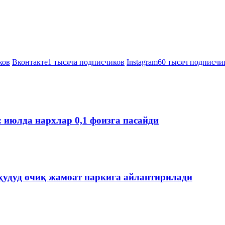
ков
Вконтакте
1 тысяча подписчиков
Instagram
60 тысяч подписчи
: июлда нархлар 0,1 фоизга пасайди
ҳудуд очиқ жамоат паркига айлантирилади