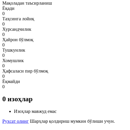
Мақоладан таъсирланиш
Ёқади
0
Таҳсинга лойиқ
0
Хурсандчилик
0
Ҳайрон бўлмоқ
0
Тушкунлик
0
Хомушлик
0
Ҳафсаласи пир бўлмоқ
0
Ёқмайди
0
0
изоҳлар
Изоҳлар мавжуд емас
Рухсат олинг
Шарҳлар қолдириш мумкин бўлиши учун.