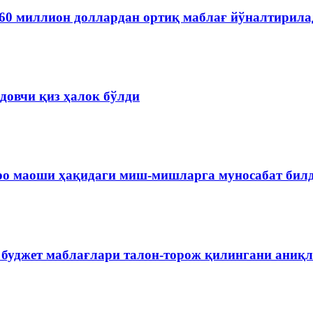
60 миллион доллардан ортиқ маблағ йўналтирила
довчи қиз ҳалок бўлди
ро маоши ҳақидаги миш-мишларга муносабат бил
 буджет маблағлари талон-торож қилингани аниқ