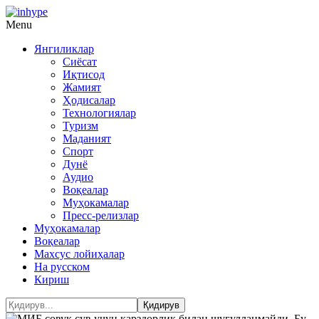
Menu
Янгиликлар
Сиёсат
Иқтисод
Жамият
Ҳодисалар
Технологиялар
Туризм
Маданият
Спорт
Дунё
Аудио
Воқеалар
Муҳокамалар
Пресс-релизлар
Муҳокамалар
Воқеалар
Махсус лойиҳалар
На русском
Кириш