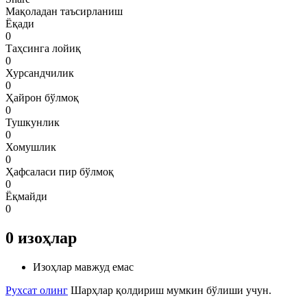
Мақоладан таъсирланиш
Ёқади
0
Таҳсинга лойиқ
0
Хурсандчилик
0
Ҳайрон бўлмоқ
0
Тушкунлик
0
Хомушлик
0
Ҳафсаласи пир бўлмоқ
0
Ёқмайди
0
0
изоҳлар
Изоҳлар мавжуд емас
Рухсат олинг
Шарҳлар қолдириш мумкин бўлиши учун.