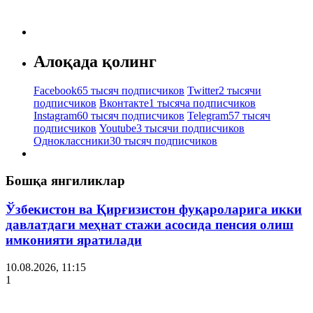
Алоқада қолинг
Facebook
65 тысяч подписчиков
Twitter
2 тысячи
подписчиков
Вконтакте
1 тысяча подписчиков
Instagram
60 тысяч подписчиков
Telegram
57 тысяч
подписчиков
Youtube
3 тысячи подписчиков
Одноклассники
30 тысяч подписчиков
Бошқа янгиликлар
Ўзбекистон ва Қирғизистон фуқароларига икки
давлатдаги меҳнат стажи асосида пенсия олиш
имконияти яратилади
10.08.2026, 11:15
1