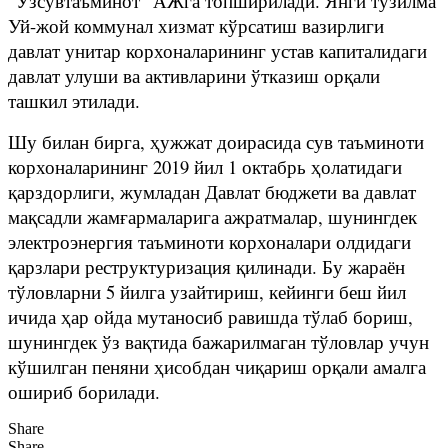
“Ўзсувтаъминот” АЖга топширилади. Янги тузилма
Уй-жой коммунал хизмат кўрсатиш вазирлиги
давлат унитар корхоналарининг устав капиталидаги
давлат улуши ва активларини ўтказиш орқали
ташкил этилади.
Шу билан бирга, ҳужжат доирасида сув таъминоти
корхоналарининг 2019 йил 1 октабрь ҳолатидаги
қарздорлиги, жумладан Давлат бюджети ва давлат
мақсадли жамғармаларига ажратмалар, шунингдек
электроэнергия таъминоти корхоналари олдидаги
қарзлари реструктуризация қилинади. Бу жараён
тўловларни 5 йилга узайтириш, кейинги беш йил
ичида ҳар ойда мутаносиб равишда тўлаб бориш,
шунингдек ўз вақтида бажарилмаган тўловлар учун
кўшилган пеняни ҳисобдан чиқариш орқали амалга
ошириб борилади.
Share
Share