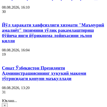
08.08.2026, 16:10
30
Йўл ҳаракати хавфсизлиги хизмати "Маъмурий
амалиёт" тизимини тўлиқ рақамлаштириш
бўйича янги йўриқнома лойиҳасини эълон
қилди
08.08.2026, 16:04
19
Сенат Ўзбекистон Президенти
Администрациясининг ҳуқуқий мақоми
тўғрисидаги қонунн маъқуллади
08.08.2026, 13:20
31
Юклаш...
×