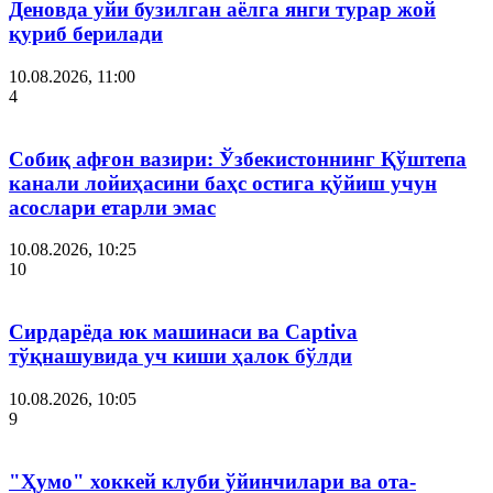
Деновда уйи бузилган аёлга янги турар жой
қуриб берилади
10.08.2026, 11:00
4
Собиқ афғон вазири: Ўзбекистоннинг Қўштепа
канали лойиҳасини баҳс остига қўйиш учун
асослари етарли эмас
10.08.2026, 10:25
10
Сирдарёда юк машинаси ва Captiva
тўқнашувида уч киши ҳалок бўлди
10.08.2026, 10:05
9
"Ҳумо" хоккей клуби ўйинчилари ва ота-