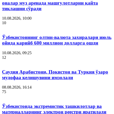
оналар муз аренада машғулотларни қайта
тиклашни сўради
10.08.2026, 10:00
10
Ўзбекистоннинг олтин-валюта захиралари июль
ойида қарийб 600 миллион долларга ошди
10.08.2026, 09:25
12
Саудия Арабистони, Покистон ва Туркия ўзаро
мудофаа келишувини имзолади
08.08.2026, 16:14
75
Ўзбекистонда экстремистик ташкилотлар ва
материалларнинг электрон реестри яратилади