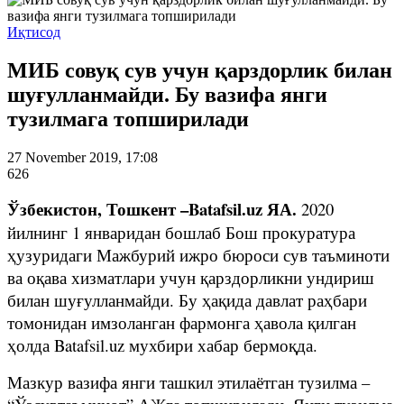
Иқтисод
МИБ совуқ сув учун қарздорлик билан
шуғулланмайди. Бу вазифа янги
тузилмага топширилади
27 November 2019, 17:08
626
Ўзбекистон, Тошкент –Batafsil.uz ЯА.
2020
йилнинг 1 январидан бошлаб Бош прокуратура
ҳузуридаги Мажбурий ижро бюроси сув таъминоти
ва оқава хизматлари учун қарздорликни ундириш
билан шуғулланмайди. Бу ҳақида давлат раҳбари
томонидан имзоланган фармонга ҳавола қилган
ҳолда Batafsil.uz мухбири хабар бермоқда.
Мазкур вазифа янги ташкил этилаётган тузилма –