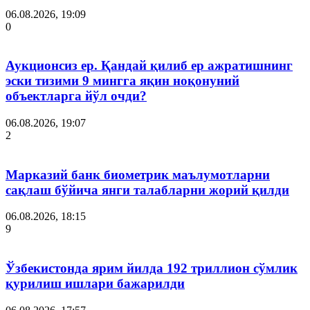
06.08.2026, 19:09
0
Аукционсиз ер. Қандай қилиб ер ажратишнинг
эски тизими 9 мингга яқин ноқонуний
объектларга йўл очди?
06.08.2026, 19:07
2
Марказий банк биометрик маълумотларни
сақлаш бўйича янги талабларни жорий қилди
06.08.2026, 18:15
9
Ўзбекистонда ярим йилда 192 триллион сўмлик
қурилиш ишлари бажарилди