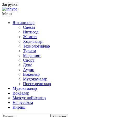
Загрузка
Menu
Янгиликлар
Сиёсат
Иқтисод
Жамият
Ҳодисалар
Технологиялар
Туризм
Маданият
Спорт
Дунё
Аудио
Воқеалар
Муҳокамалар
Пресс-релизлар
Муҳокамалар
Воқеалар
Махсус лойиҳалар
На русском
Кириш