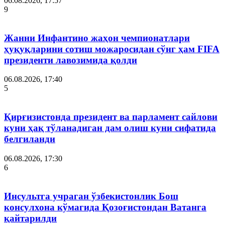
06.08.2026, 17:57
9
Жанни Инфантино жаҳон чемпионатлари
ҳуқуқларини сотиш можаросидан сўнг ҳам FIFA
президенти лавозимида қолди
06.08.2026, 17:40
5
Қирғизистонда президент ва парламент сайлови
куни ҳақ тўланадиган дам олиш куни сифатида
белгиланди
06.08.2026, 17:30
6
Инсультга учраган ўзбекистонлик Бош
консулхона кўмагида Қозоғистондан Ватанга
қайтарилди