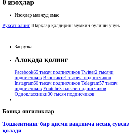
0
изоҳлар
Изоҳлар мавжуд емас
Рухсат олинг
Шарҳлар қолдириш мумкин бўлиши учун.
Загрузка
Алоқада қолинг
Facebook
65 тысяч подписчиков
Twitter
2 тысячи
подписчиков
Вконтакте
1 тысяча подписчиков
Instagram
60 тысяч подписчиков
Telegram
57 тысяч
подписчиков
Youtube
3 тысячи подписчиков
Одноклассники
30 тысяч подписчиков
Бошқа янгиликлар
Тошкентнинг бир қисми вақтинча иссиқ сувсиз
қолади