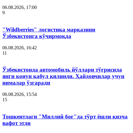
06.08.2026, 17:00
9
"Wildberries" логистика марказини
Ўзбекистонга кўчирмоқда
06.08.2026, 16:42
11
Ўзбекистонда автомобиль йўллари тўғрисида
янги қонун қабул қилинди. Ҳайдовчилар учун
нималар ўзгаради
06.08.2026, 15:54
15
Тошкентдаги "Миллий боғ"да тўрт ёшли қизча
вафот этди