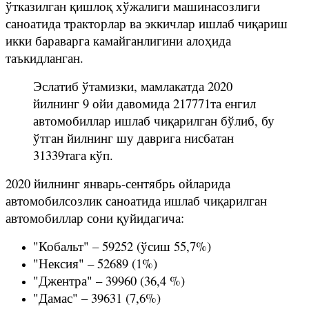
ўтказилган қишлоқ хўжалиги машинасозлиги
саноатида тракторлар ва эккичлар ишлаб чиқариш
икки бараварга камайганлигини алоҳида
таъкидланган.
Эслатиб ўтамизки, мамлакатда 2020
йилнинг 9 ойи давомида 217771та енгил
автомобиллар ишлаб чиқарилган бўлиб, бу
ўтган йилнинг шу даврига нисбатан
31339тага кўп.
2020 йилнинг январь-сентябрь ойларида
автомобилсозлик саноатида ишлаб чиқарилган
автомобиллар сони қуйидагича:
"Кобальт" – 59252 (ўсиш 55,7%)
"Нексия" – 52689 (1%)
"Джентра" – 39960 (36,4 %)
"Дамас" – 39631 (7,6%)