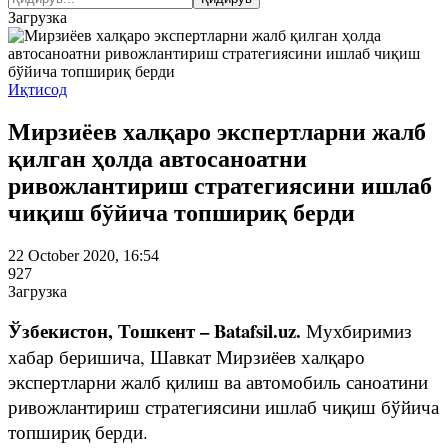
Загрузка
Иқтисод
Мирзиёев халқаро экспертларни жалб
қилган ҳолда автосаноатни
ривожлантириш стратегиясини ишлаб
чиқиш бўйича топшириқ берди
22 October 2020, 16:54
927
Загрузка
Ўзбекистон, Тошкент – Batafsil.uz.
Мухбиримиз
хабар беришича, Шавкат Мирзиёев халқаро
экспертларни жалб қилиш ва автомобиль саноатини
ривожлантириш стратегиясини ишлаб чиқиш бўйича
топшириқ берди.