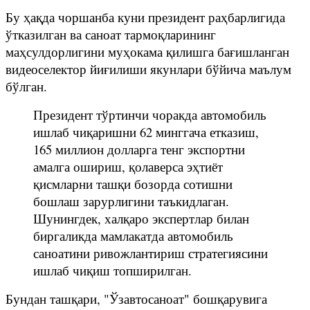
Бу ҳақда чоршанба куни президент раҳбарлигида
ўтказилган ва саноат тармоқларининг
маҳсулдорлигини муҳокама қилишга бағишланган
видеоселектор йиғилиши якунлари бўйича маълум
бўлган.
Президент тўртинчи чоракда автомобиль
ишлаб чиқаришни 62 минггача етказиш,
165 миллион долларга тенг экспортни
амалга ошириш, қолаверса эҳтиёт
қисмларни ташқи бозорда сотишни
бошлаш зарурлигини таъкидлаган.
Шунингдек, халқаро экспертлар билан
биргаликда мамлакатда автомобиль
саноатини ривожлантириш стратегиясини
ишлаб чиқиш топширилган.
Бундан ташқари, "Ўзавтосаноат" бошқарувига