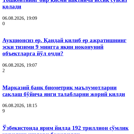
қолади
06.08.2026, 19:09
0
Аукционсиз ер. Қандай қилиб ер ажратишнинг
эски тизими 9 мингга яқин ноқонуний
объектларга йўл очди?
06.08.2026, 19:07
2
Марказий банк биометрик маълумотларни
сақлаш бўйича янги талабларни жорий қилди
06.08.2026, 18:15
9
Ўзбекистонда ярим йилда 192 триллион сўмлик