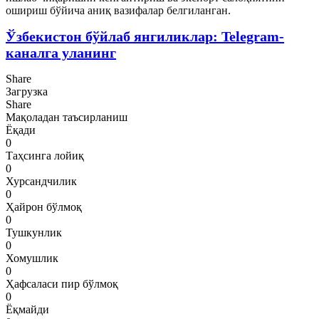
ошириш бўйича аниқ вазифалар белгиланган.
Ўзбекистон бўйлаб янгиликлар: Telegram-
каналга уланинг
Share
Загрузка
Share
Мақоладан таъсирланиш
Ёқади
0
Таҳсинга лойиқ
0
Хурсандчилик
0
Ҳайрон бўлмоқ
0
Тушкунлик
0
Хомушлик
0
Ҳафсаласи пир бўлмоқ
0
Ёқмайди