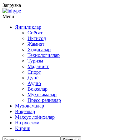
Загрузка
Menu
Янгиликлар
Сиёсат
Иқтисод
Жамият
Ҳодисалар
Технологиялар
Туризм
Маданият
Спорт
Дунё
Аудио
Воқеалар
Муҳокамалар
Пресс-релизлар
Муҳокамалар
Воқеалар
Махсус лойиҳалар
На русском
Кириш