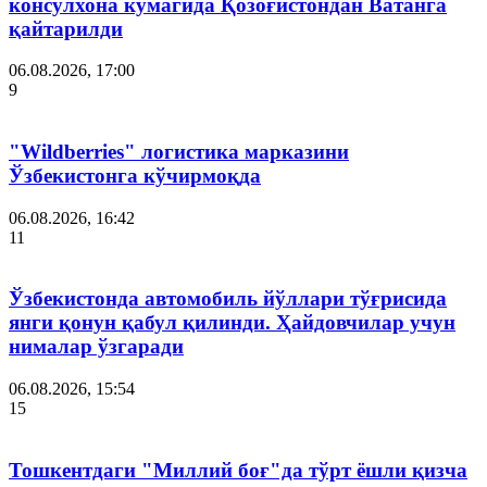
консулхона кўмагида Қозоғистондан Ватанга
қайтарилди
06.08.2026, 17:00
9
"Wildberries" логистика марказини
Ўзбекистонга кўчирмоқда
06.08.2026, 16:42
11
Ўзбекистонда автомобиль йўллари тўғрисида
янги қонун қабул қилинди. Ҳайдовчилар учун
нималар ўзгаради
06.08.2026, 15:54
15
Тошкентдаги "Миллий боғ"да тўрт ёшли қизча