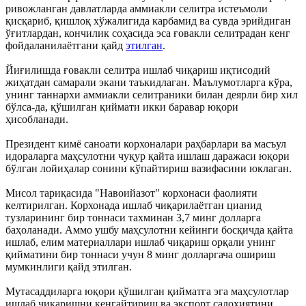
ривожланган давлатларда аммиакли селитра истеъмоли
қисқариб, қишлоқ хўжалигида карбамид ва сувда эрийдиган
ўғитлардан, кончилик соҳасида эса ғовакли селитрадан кенг
фойдаланилаётгани қайд
этилган
.
Йиғилишда ғовакли селитра ишлаб чиқариш иқтисодий
жиҳатдан самарали экани таъкидлаган. Маълумотларга кўра,
унинг таннархи аммиакли селитраники билан деярли бир хил
бўлса-да, қўшилган қиймати икки баравар юқори
ҳисобланади.
Президент кимё саноати корхоналари раҳбарлари ва масъул
идораларга маҳсулотни чуқур қайта ишлаш даражаси юқори
бўлган лойиҳалар сонини кўпайтириш вазифасини юклаган.
Мисол тариқасида "Навоийазот" корхонаси фаолияти
келтирилган. Корхонада ишлаб чиқарилаётган цианид
тузларининг бир тоннаси тахминан 3,7 минг долларга
баҳоланади. Аммо ушбу маҳсулотни кейинги босқичда қайта
ишлаб, елим материаллари ишлаб чиқариш орқали унинг
қийматини бир тоннаси учун 8 минг долларгача ошириш
мумкинлиги қайд этилган.
Мутасаддиларга юқори қўшилган қийматга эга маҳсулотлар
ишлаб чиқаришни кенгайтириш ва экспорт салоҳиятини