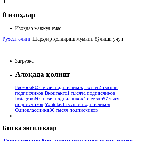
0
0
изоҳлар
Изоҳлар мавжуд емас
Рухсат олинг
Шарҳлар қолдириш мумкин бўлиши учун.
Загрузка
Алоқада қолинг
Facebook
65 тысяч подписчиков
Twitter
2 тысячи
подписчиков
Вконтакте
1 тысяча подписчиков
Instagram
60 тысяч подписчиков
Telegram
57 тысяч
подписчиков
Youtube
3 тысячи подписчиков
Одноклассники
30 тысяч подписчиков
Бошқа янгиликлар
Тошкентнинг бир қисми вақтинча иссиқ сувсиз