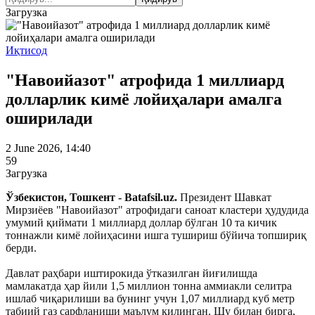
Загрузка
Иқтисод
"Навоийазот" атрофида 1 миллиард
долларлик кимё лойиҳалари амалга
оширилади
2 June 2026, 14:40
59
Загрузка
Ўзбекистон, Тошкент - Batafsil.uz.
Президент Шавкат
Мирзиёев "Навоийазот" атрофидаги саноат кластери ҳудудида
умумий қиймати 1 миллиард доллар бўлган 10 та кичик
тоннажли кимё лойиҳасини ишга тушириш бўйича топшириқ
берди.
Давлат раҳбари иштирокида ўтказилган йиғилишда
мамлакатда ҳар йили 1,5 миллион тонна аммиакли селитра
ишлаб чиқарилиши ва бунинг учун 1,07 миллиард куб метр
табиий газ сарфланиши маълум қилинган. Шу билан бирга,