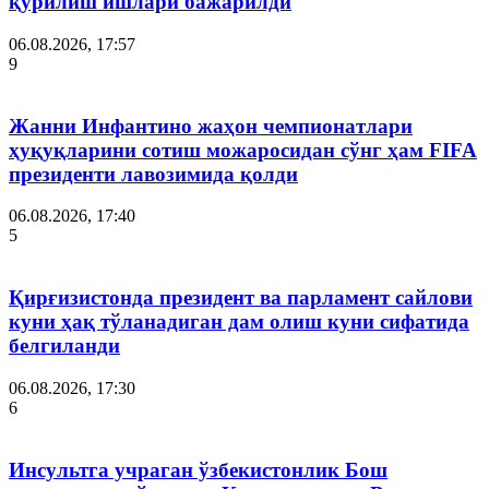
қурилиш ишлари бажарилди
06.08.2026, 17:57
9
Жанни Инфантино жаҳон чемпионатлари
ҳуқуқларини сотиш можаросидан сўнг ҳам FIFA
президенти лавозимида қолди
06.08.2026, 17:40
5
Қирғизистонда президент ва парламент сайлови
куни ҳақ тўланадиган дам олиш куни сифатида
белгиланди
06.08.2026, 17:30
6
Инсультга учраган ўзбекистонлик Бош