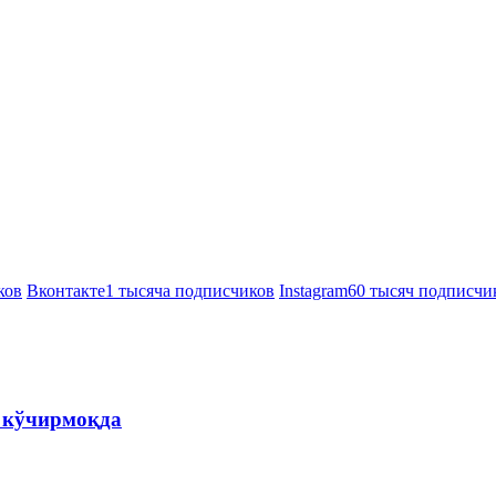
ков
Вконтакте
1 тысяча подписчиков
Instagram
60 тысяч подписчи
а кўчирмоқда