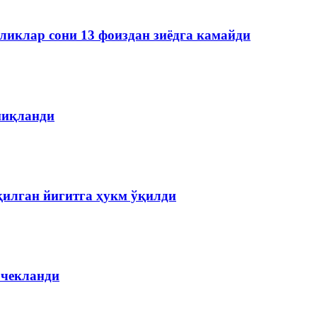
ликлар сони 13 фоиздан зиёдга камайди
ниқланди
қилган йигитга ҳукм ўқилди
 чекланди