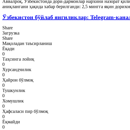
Аввалроқ, Ўзбекистонда дори-дармонлар нархини назорат қи
аниқлангани ҳақида хабар берилганди: 2,5 мингга яқин дорихо
Ўзбекистон бўйлаб янгиликлар: Telegram-кана
Share
Загрузка
Share
Мақоладан таъсирланиш
Ёқади
0
Таҳсинга лойиқ
0
Хурсандчилик
0
Ҳайрон бўлмоқ
0
Тушкунлик
0
Хомушлик
0
Ҳафсаласи пир бўлмоқ
0
Ёқмайди
0