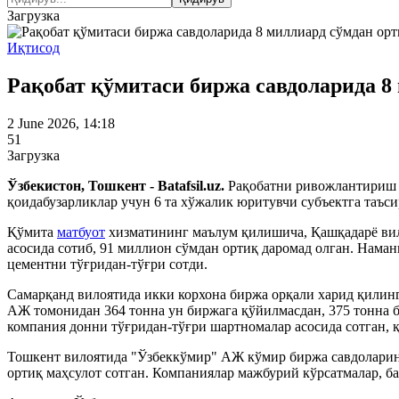
Загрузка
Иқтисод
Рақобат қўмитаси биржа савдоларида 8
2 June 2026, 14:18
51
Загрузка
Ўзбекистон, Тошкент - Batafsil.uz.
Рақобатни ривожлантириш 
қоидабузарликлар учун 6 та хўжалик юритувчи субъектга таъ
Қўмита
матбуот
хизматининг маълум қилишича, Қашқадарё вил
асосида сотиб, 91 миллион сўмдан ортиқ даромад олган. Нама
цементни тўғридан-тўғри сотди.
Самарқанд вилоятида икки корхона биржа орқали харид қ
АЖ томонидан 364 тонна ун биржага қўйилмасдан, 375 тонна б
компания донни тўғридан-тўғри шартномалар асосида сотган, 
Тошкент вилоятида "Ўзбеккўмир" АЖ кўмир биржа савдоларини
ортиқ маҳсулот сотган. Компаниялар мажбурий кўрсатмалар, б