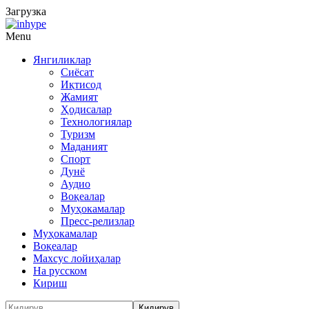
Загрузка
Menu
Янгиликлар
Сиёсат
Иқтисод
Жамият
Ҳодисалар
Технологиялар
Туризм
Маданият
Спорт
Дунё
Аудио
Воқеалар
Муҳокамалар
Пресс-релизлар
Муҳокамалар
Воқеалар
Махсус лойиҳалар
На русском
Кириш