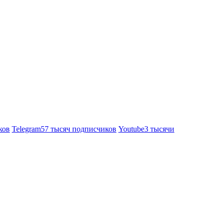
ков
Telegram
57 тысяч подписчиков
Youtube
3 тысячи