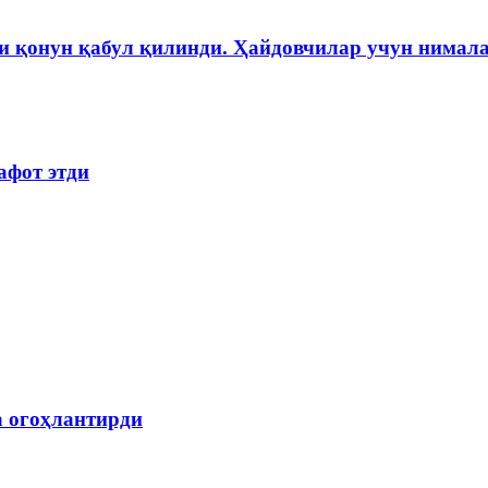
и қонун қабул қилинди. Ҳайдовчилар учун нимала
афот этди
а огоҳлантирди