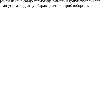
файли чакана савдо тармоғида оммавий қонунбузарликлар
лган устамалардан уч бараваргача ошириб юборган.