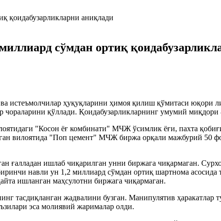
 миллиард сўмдан ортиқ қоидабузарликл
ва истеъмолчилар ҳуқуқларини ҳимоя қилиш қўмитаси юқори л
сир чораларини қўллади. Қоидабузарликларнинг умумий миқдори
оятидаги "Косон ёғ комбинати" МЧЖ ўсимлик ёғи, пахта қобиғ
нган вилоятида "Поп цемент" МЧЖ биржа орқали мажбурий 50 фо
илинган ғалладан ишлаб чиқарилган унни биржага чиқармаг
иринчи навли ун 1,2 миллиард сўмдан ортиқ шартнома асосида 
қайта ишланган маҳсулотни биржага чиқармаган.
нг тасдиқланган жадвалини бузган. Манипулятив ҳаракатлар ту
аъзилари эса молиявий жарималар олди.