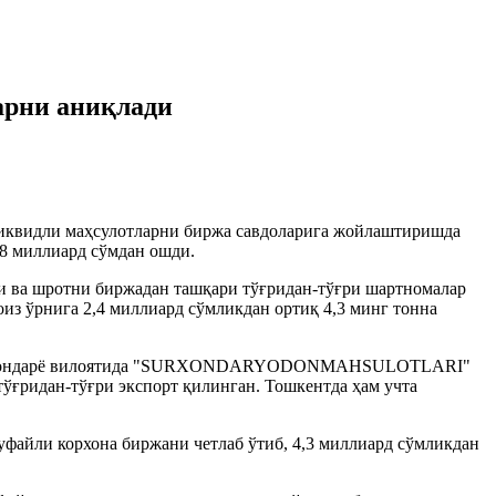
арни аниқлади
иквидли маҳсулотларни биржа савдоларига жойлаштиришда
 8 миллиард сўмдан ошди.
и ва шротни биржадан ташқари тўғридан-тўғри шартномалар
из ўрнига 2,4 миллиард сўмликдан ортиқ 4,3 минг тонна
ан. Сурхондарё вилоятида "SURXONDARYODONMAHSULOTLARI"
тўғридан-тўғри экспорт қилинган. Тошкентда ҳам учта
файли корхона биржани четлаб ўтиб, 4,3 миллиард сўмликдан