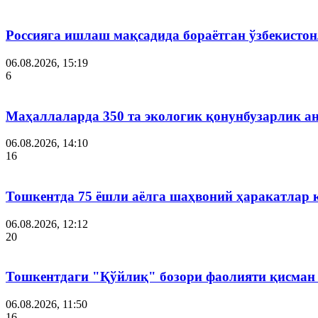
Россияга ишлаш мақсадида бораётган ўзбекистон
06.08.2026, 15:19
6
Маҳаллаларда 350 та экологик қонунбузарлик а
06.08.2026, 14:10
16
Тошкентда 75 ёшли аёлга шаҳвоний ҳаракатлар 
06.08.2026, 12:12
20
Тошкентдаги "Қўйлиқ" бозори фаолияти қисман
06.08.2026, 11:50
16