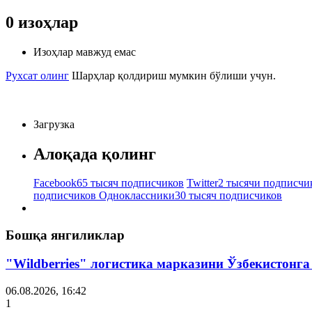
0
изоҳлар
Изоҳлар мавжуд емас
Рухсат олинг
Шарҳлар қолдириш мумкин бўлиши учун.
Загрузка
Алоқада қолинг
Facebook
65 тысяч подписчиков
Twitter
2 тысячи подписчи
подписчиков
Одноклассники
30 тысяч подписчиков
Бошқа янгиликлар
"Wildberries" логистика марказини Ўзбекистонг
06.08.2026, 16:42
1