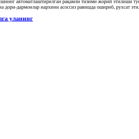
лишнинг автоматлаштирилган рақамли тизими жорий этилиши ту
на дори-дармонлар нархини асоссиз равишда ошириб, рухсат эти
лга уланинг