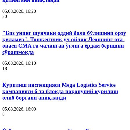
05.08.2026, 16:20
20
"Биз унинг шунчаки оддий бола бўлишини орзу
қиламиз". Тошкентлик уч ойлик Леоннинг ота-
онаси СМА га чалинган ўғлига ёрдам беришни
сўрашмоқда
05.08.2026, 16:10
18
Қурилиш инспекцияси Мega Logistics Service
компанияси 6 та блокда ноқонуний қурилиш
олиб боргани аниқланди
05.08.2026, 16:00
8