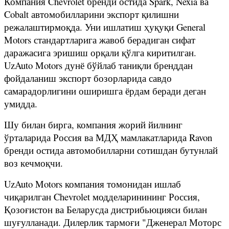
Компания Chevrolet бренди остида Spark, Nexia ва
Cobalt автомобилларини экспорт қилишни
режалаштирмоқда. Уни ишлатиш ҳуқуқи General
Motors стандартларига жавоб берадиган сифат
даражасига эришиш орқали қўлга киритилган.
UzAuto Motors дунё бўйлаб таниқли бренддан
фойдаланиш экспорт бозорларида савдо
самарадорлигини оширишга ёрдам беради деган
умидда.
Шу билан бирга, компания жорий йилнинг
ўрталарида Россия ва МДҲ мамлакатларида Ravon
бренди остида автомобилларни сотишдан бутунлай
воз кечмоқчи.
UzAuto Motors компания томонидан ишлаб
чиқарилган Chevrolet модделаринининг Россия,
Қозоғистон ва Беларусда дистрибьюцияси билан
шуғулланади. Дилерлик тармоғи "Дженерал Моторс