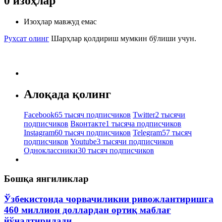
0
изоҳлар
Изоҳлар мавжуд емас
Рухсат олинг
Шарҳлар қолдириш мумкин бўлиши учун.
Алоқада қолинг
Facebook
65 тысяч подписчиков
Twitter
2 тысячи
подписчиков
Вконтакте
1 тысяча подписчиков
Instagram
60 тысяч подписчиков
Telegram
57 тысяч
подписчиков
Youtube
3 тысячи подписчиков
Одноклассники
30 тысяч подписчиков
Бошқа янгиликлар
Ўзбекистонда чорвачиликни ривожлантиришга
460 миллион доллардан ортиқ маблағ
йўналтирилади