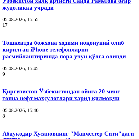
Ўзбекистон халқ артисти Саида Раметова оғир
жудоликка учради
05.08.2026, 15:55
17
Тошкентда божхона ходими ноқонуний олиб
кирилган iPhone телефонларни
расмийлаштиришда пора учун қўлга олинди
05.08.2026, 15:45
9
Қирғизистон Ўзбекистондан ойига 20 минг
тонна нефт маҳсулотлари харид қилмоқчи
05.08.2026, 15:40
8
Абдуқодир Хусановнинг "Манчестер Сити"даги