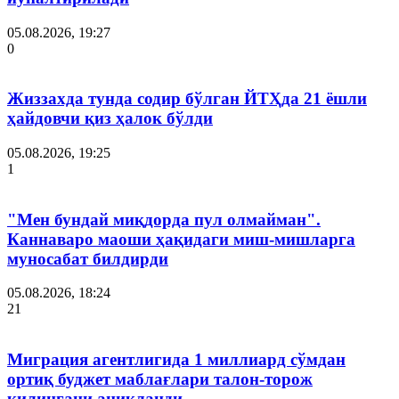
05.08.2026, 19:27
0
Жиззахда тунда содир бўлган ЙТҲда 21 ёшли
ҳайдовчи қиз ҳалок бўлди
05.08.2026, 19:25
1
"Мен бундай миқдорда пул олмайман".
Каннаваро маоши ҳақидаги миш-мишларга
муносабат билдирди
05.08.2026, 18:24
21
Миграция агентлигида 1 миллиард сўмдан
ортиқ буджет маблағлари талон-торож
қилингани аниқланди