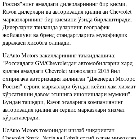
Россия"нинг амалдаги дилерларининг бир қисми,
Ravon дилерлари ва авторизация қилинган Chevrolet
марказларининг бир қисмини ўзида бирлаштиради.
Дилерларни танлашда уларнинг географик
жойлашуви ва бренд стандартларига мувофиқлик
даражаси ҳисобга олинади.
UzAuto Motors вакилларининг таъкидлашича:
"Россиядаги GM/Chevroletдан автомобилларни хард
қилган амалдаги Chevrolet мижозлари 2015 йил
охиригача авторизация қилинган "Дженерал Моторс
Россия" сервис марказлари бундан кейин ҳам хизмат
кўрсатишни давом этишига ишонишлари мумкин".
Бундан ташқари, Ravon эгаларига компаниянинг
авторизация қилинган сервис марказлари хизмат
кўрсатаверади.
UzAuto Motors томонидан ишлаб чиқарилган
Chevrolet Spark, Nexia ва Cobalt сотиб олган мижозлар