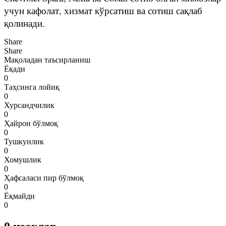
учун кафолат, хизмат кўрсатиш ва сотиш сақлаб
қолинади.
Share
Share
Мақоладан таъсирланиш
Ёқади
0
Таҳсинга лойиқ
0
Хурсандчилик
0
Ҳайрон бўлмоқ
0
Тушкунлик
0
Хомушлик
0
Ҳафсаласи пир бўлмоқ
0
Ёқмайди
0