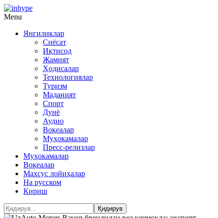
Menu
Янгиликлар
Сиёсат
Иқтисод
Жамият
Ҳодисалар
Технологиялар
Туризм
Маданият
Спорт
Дунё
Аудио
Воқеалар
Муҳокамалар
Пресс-релизлар
Муҳокамалар
Воқеалар
Махсус лойиҳалар
На русском
Кириш