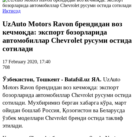
Иқтисод
UzAuto Motors Ravon брендидан воз
кечмоқда: экспорт бозорларида
автомобиллар Chevrolet русуми остида
сотилади
17 February 2020, 17:40
708
Ўзбекистон, Тошкент - Batafsil.uz ЯА.
UzAuto
Motors Ravon брендидан воз кечмоқда: экспорт
бозорларида автомобиллар Chevrolet русуми остида
сотилади. Мухбиримиз берган хабарга кўра, март
ойидан бошлаб Россия, Қозоғистон ва Беларусда
ўзбек моделлари Chevrolet бренди остида таклиф
этилади.