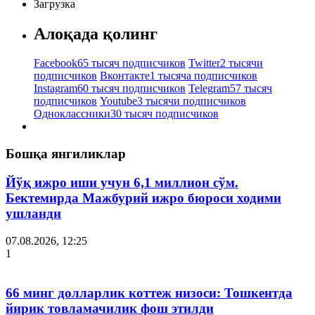
Загрузка
Алоқада қолинг
Facebook
65 тысяч подписчиков
Twitter
2 тысячи
подписчиков
Вконтакте
1 тысяча подписчиков
Instagram
60 тысяч подписчиков
Telegram
57 тысяч
подписчиков
Youtube
3 тысячи подписчиков
Одноклассники
30 тысяч подписчиков
Бошқа янгиликлар
Йўқ ижро иши учун 6,1 миллион сўм.
Бектемирда Мажбурий ижро бюроси ходими
ушланди
07.08.2026, 12:25
1
66 минг долларлик коттеж низоси: Тошкентда
йирик товламачилик фош этилди