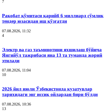
7
Рақобат қўмитаси қарийб 6 миллиард сўмлик
тендер юзасидан иш қўзғатди
07.08.2026, 11:32
4
Электр ва газ таъминотини яхшилаш бўйича
Янгийўл тажрибаси яна 13 та туманда жорий
этилади
07.08.2026, 11:04
10
2026 йил июли Ўзбекистонда кузатувлар
тарихидаги энг иссиқ ойлардан бири бўлди
07.08.2026, 10:36
13