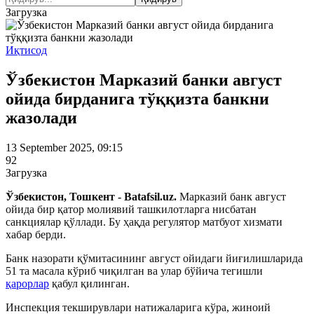
Загрузка
Иқтисод
Ўзбекистон Марказий банки август
ойида бирданига тўққизта банкни
жазолади
13 September 2025, 09:15
92
Загрузка
Ўзбекистон, Тошкент - Batafsil.uz.
Марказий банк август
ойида бир қатор молиявий ташкилотларга нисбатан
санкциялар қўллади. Бу ҳақда регулятор матбуот хизмати
хабар берди.
Банк назорати қўмитасининг август ойидаги йиғилишларида
51 та масала кўриб чиқилган ва улар бўйича тегишли
қарорлар
қабул қилинган.
Инспекция текширувлари натижаларига кўра, жиноий