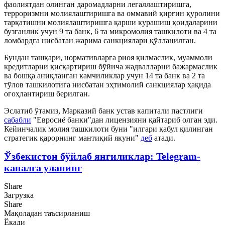
фаолиятдан олинган даромадларни легаллаштиришга,
терроризмни молиялаштиришга ва оммавий қирғин қуролини
тарқатишни молиялаштиришга қарши курашиш қоидаларини
бузганлик учун 9 та банк, 6 та микромолия ташкилоти ва 4 та
ломбардга нисбатан жарима санкциялари қўлланилган.
Бундан ташқари, нормативларга риоя қилмаслик, муаммоли
кредитларни қисқартириш бўйича жадвалларни бажармаслик
ва бошқа аниқланган камчиликлар учун 14 та банк ва 2 та
тўлов ташкилотига нисбатан эҳтимолий санкциялар ҳақида
огоҳлантириш берилган.
Эслатиб ўтамиз, Марказий банк устав капитали пастлиги
сабабли
"Евросиё банки"дан лицензияни қайтариб олган эди.
Кейинчалик молия ташкилоти буни "илгари қабул қилинган
стратегик қарорнинг мантиқий якуни"
деб
атади.
Ўзбекистон бўйлаб янгиликлар: Telegram-
каналга уланинг
Share
Загрузка
Share
Мақоладан таъсирланиш
Ёқади