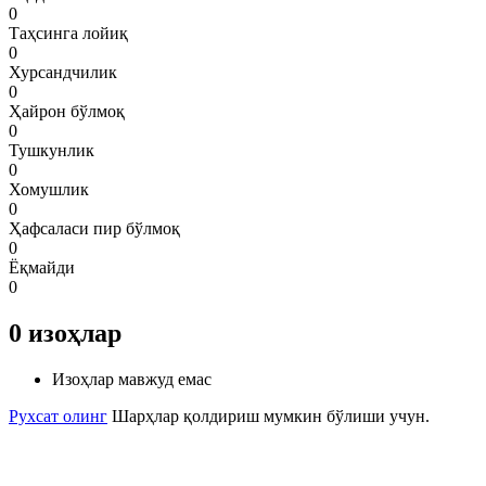
0
Таҳсинга лойиқ
0
Хурсандчилик
0
Ҳайрон бўлмоқ
0
Тушкунлик
0
Хомушлик
0
Ҳафсаласи пир бўлмоқ
0
Ёқмайди
0
0
изоҳлар
Изоҳлар мавжуд емас
Рухсат олинг
Шарҳлар қолдириш мумкин бўлиши учун.