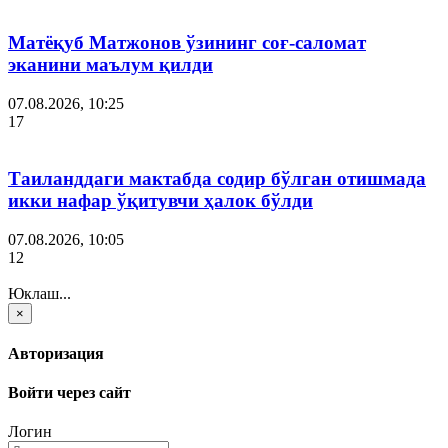
Матёқуб Матжонов ўзининг соғ-саломат
эканини маълум қилди
07.08.2026, 10:25
17
Таиланддаги мактабда содир бўлган отишмада
икки нафар ўқитувчи ҳалок бўлди
07.08.2026, 10:05
12
Юклаш...
×
Авторизация
Войти через сайт
Логин