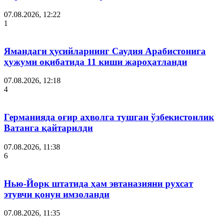
07.08.2026, 12:22
1
Ямандаги ҳусийларнинг Саудия Арабистонига
ҳужуми оқибатида 11 киши жароҳатланди
07.08.2026, 12:18
4
Германияда оғир аҳволга тушган ўзбекистонлик
Ватанга қайтарилди
07.08.2026, 11:38
6
Нью-Йорк штатида ҳам эвтаназияни рухсат
этувчи қонун имзоланди
07.08.2026, 11:35