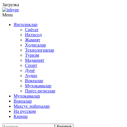
Загрузка
Menu
Янгиликлар
Сиёсат
Иқтисод
Жамият
Ҳодисалар
Технологиялар
Туризм
Маданият
Спорт
Дунё
Аудио
Воқеалар
Муҳокамалар
Пресс-релизлар
Муҳокамалар
Воқеалар
Махсус лойиҳалар
На русском
Кириш