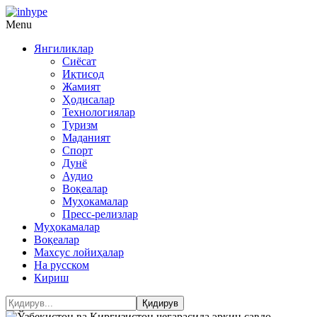
Menu
Янгиликлар
Сиёсат
Иқтисод
Жамият
Ҳодисалар
Технологиялар
Туризм
Маданият
Спорт
Дунё
Аудио
Воқеалар
Муҳокамалар
Пресс-релизлар
Муҳокамалар
Воқеалар
Махсус лойиҳалар
На русском
Кириш