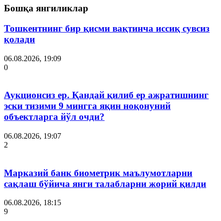
Бошқа янгиликлар
Тошкентнинг бир қисми вақтинча иссиқ сувсиз
қолади
06.08.2026, 19:09
0
Аукционсиз ер. Қандай қилиб ер ажратишнинг
эски тизими 9 мингга яқин ноқонуний
объектларга йўл очди?
06.08.2026, 19:07
2
Марказий банк биометрик маълумотларни
сақлаш бўйича янги талабларни жорий қилди
06.08.2026, 18:15
9