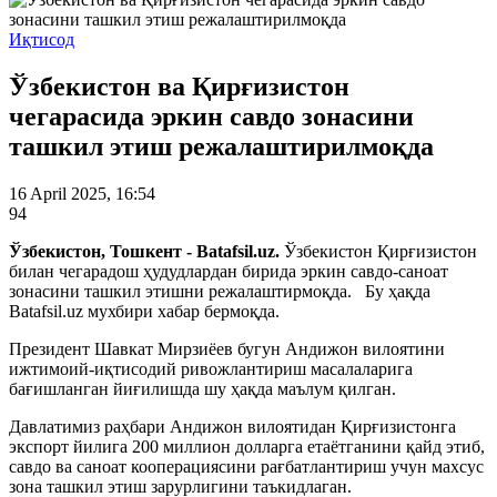
Иқтисод
Ўзбекистон ва Қирғизистон
чегарасида эркин савдо зонасини
ташкил этиш режалаштирилмоқда
16 April 2025, 16:54
94
Ўзбекистон, Тошкент - Batafsil.uz.
Ўзбекистон Қирғизистон
билан чегарадош ҳудудлардан бирида эркин савдо-саноат
зонасини ташкил этишни режалаштирмоқда. Бу ҳақда
Batafsil.uz мухбири хабар бермоқда.
Президент Шавкат Мирзиёев бугун Андижон вилоятини
ижтимоий-иқтисодий ривожлантириш масалаларига
бағишланган йиғилишда шу ҳақда маълум қилган.
Давлатимиз раҳбари Андижон вилоятидан Қирғизистонга
экспорт йилига 200 миллион долларга етаётганини қайд этиб,
савдо ва саноат кооперациясини рағбатлантириш учун махсус
зона ташкил этиш зарурлигини таъкидлаган.