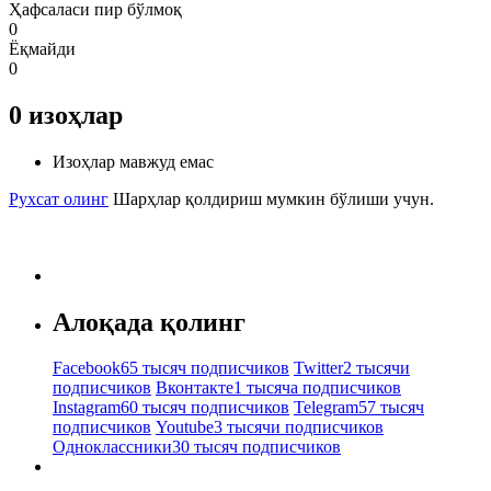
Ҳафсаласи пир бўлмоқ
0
Ёқмайди
0
0
изоҳлар
Изоҳлар мавжуд емас
Рухсат олинг
Шарҳлар қолдириш мумкин бўлиши учун.
Алоқада қолинг
Facebook
65 тысяч подписчиков
Twitter
2 тысячи
подписчиков
Вконтакте
1 тысяча подписчиков
Instagram
60 тысяч подписчиков
Telegram
57 тысяч
подписчиков
Youtube
3 тысячи подписчиков
Одноклассники
30 тысяч подписчиков