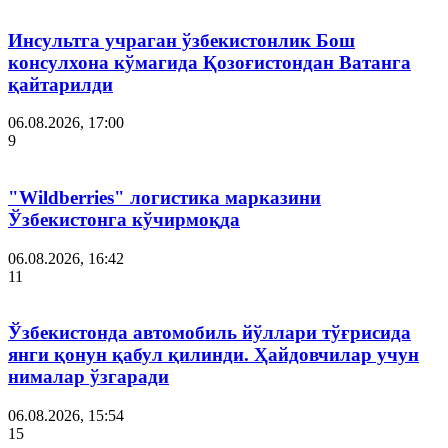
Инсультга учраган ўзбекистонлик Бош
консулхона кўмагида Қозоғистондан Ватанга
қайтарилди
06.08.2026, 17:00
9
"Wildberries" логистика марказини
Ўзбекистонга кўчирмоқда
06.08.2026, 16:42
11
Ўзбекистонда автомобиль йўллари тўғрисида
янги қонун қабул қилинди. Ҳайдовчилар учун
нималар ўзгаради
06.08.2026, 15:54
15