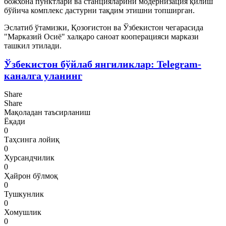
божхона пунктлари ва станцияларини модернизация қилиш
бўйича комплекс дастурни тақдим этишни топширган.
Эслатиб ўтамизки, Қозоғистон ва Ўзбекистон чегарасида
"Марказий Осиё" халқаро саноат кооперацияси маркази
ташкил этилади.
Ўзбекистон бўйлаб янгиликлар: Telegram-
каналга уланинг
Share
Share
Мақоладан таъсирланиш
Ёқади
0
Таҳсинга лойиқ
0
Хурсандчилик
0
Ҳайрон бўлмоқ
0
Тушкунлик
0
Хомушлик
0