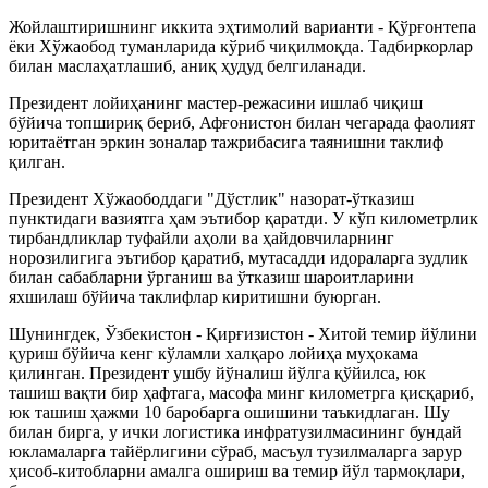
Жойлаштиришнинг иккита эҳтимолий варианти - Қўрғонтепа
ёки Хўжаобод туманларида кўриб чиқилмоқда. Тадбиркорлар
билан маслаҳатлашиб, аниқ ҳудуд белгиланади.
Президент лойиҳанинг мастер-режасини ишлаб чиқиш
бўйича топшириқ бериб, Афғонистон билан чегарада фаолият
юритаётган эркин зоналар тажрибасига таянишни таклиф
қилган.
Президент Хўжаободдаги "Дўстлик" назорат-ўтказиш
пунктидаги вазиятга ҳам эътибор қаратди. У кўп километрлик
тирбандликлар туфайли аҳоли ва ҳайдовчиларнинг
норозилигига эътибор қаратиб, мутасадди идораларга зудлик
билан сабабларни ўрганиш ва ўтказиш шароитларини
яхшилаш бўйича таклифлар киритишни буюрган.
Шунингдек, Ўзбекистон - Қирғизистон - Хитой темир йўлини
қуриш бўйича кенг кўламли халқаро лойиҳа муҳокама
қилинган. Президент ушбу йўналиш йўлга қўйилса, юк
ташиш вақти бир ҳафтага, масофа минг километрга қисқариб,
юк ташиш ҳажми 10 баробарга ошишини таъкидлаган. Шу
билан бирга, у ички логистика инфратузилмасининг бундай
юкламаларга тайёрлигини сўраб, масъул тузилмаларга зарур
ҳисоб-китобларни амалга ошириш ва темир йўл тармоқлари,