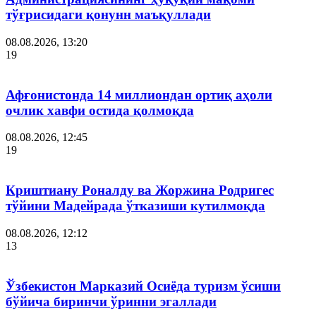
тўғрисидаги қонунн маъқуллади
08.08.2026, 13:20
19
Афғонистонда 14 миллиондан ортиқ аҳоли
очлик хавфи остида қолмоқда
08.08.2026, 12:45
19
Криштиану Роналду ва Жоржина Родригес
тўйини Мадейрада ўтказиши кутилмоқда
08.08.2026, 12:12
13
Ўзбекистон Марказий Осиёда туризм ўсиши
бўйича биринчи ўринни эгаллади