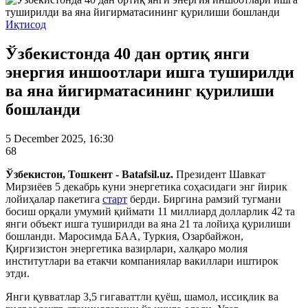
Иқтисод
Ўзбекистонда 40 дан ортиқ янги
энергия иншоотлари ишга туширилди
ва яна йигирматасининг қурилиши
бошланди
5 December 2025, 16:30
68
Ўзбекистон, Тошкент - Batafsil.uz.
Президент Шавкат
Мирзиёев 5 декабрь куни энергетика соҳасидаги энг йирик
лойиҳалар пакетига
старт
берди. Биргина рамзий тугмани
босиш орқали умумий қиймати 11 миллиард долларлик 42 та
янги объект ишга туширилди ва яна 21 та лойиҳа қурилиши
бошланди. Маросимда БАА, Туркия, Озарбайжон,
Қирғизистон энергетика вазирлари, халқаро молия
институтлари ва етакчи компаниялар вакиллари иштирок
этди.
Янги қувватлар 3,5 гигаваттли қуёш, шамол, иссиқлик ва