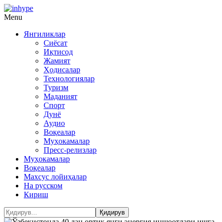
Menu
Янгиликлар
Сиёсат
Иқтисод
Жамият
Ҳодисалар
Технологиялар
Туризм
Маданият
Спорт
Дунё
Аудио
Воқеалар
Муҳокамалар
Пресс-релизлар
Муҳокамалар
Воқеалар
Махсус лойиҳалар
На русском
Кириш