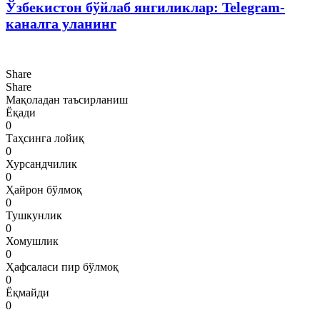
Ўзбекистон бўйлаб янгиликлар: Telegram-
каналга уланинг
Share
Share
Мақоладан таъсирланиш
Ёқади
0
Таҳсинга лойиқ
0
Хурсандчилик
0
Ҳайрон бўлмоқ
0
Тушкунлик
0
Хомушлик
0
Ҳафсаласи пир бўлмоқ
0
Ёқмайди
0