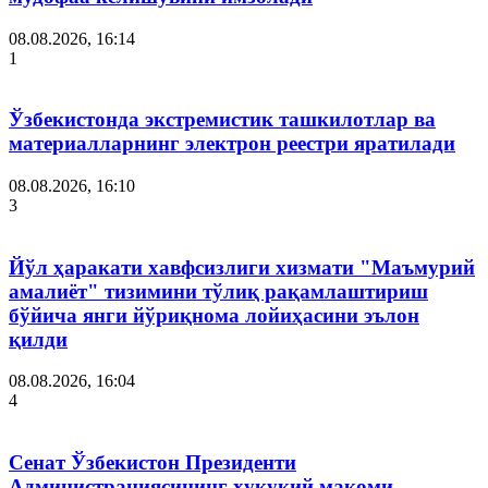
08.08.2026, 16:14
1
Ўзбекистонда экстремистик ташкилотлар ва
материалларнинг электрон реестри яратилади
08.08.2026, 16:10
3
Йўл ҳаракати хавфсизлиги хизмати "Маъмурий
амалиёт" тизимини тўлиқ рақамлаштириш
бўйича янги йўриқнома лойиҳасини эълон
қилди
08.08.2026, 16:04
4
Сенат Ўзбекистон Президенти
Администрациясининг ҳуқуқий мақоми