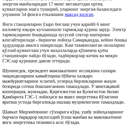
энергия манбаларидан 17 минг мегаваттдан ортиқ
қувватларни ишга тушириб, уларнинг энергия балансидаги
улушини 54 фоизга етказишни
мақсад қилган
.
Янги станцияларни ўзаро боғлаш учун қарийб 6 минг
километр юқори кучланишли тармоқлар қуриш зарур. Электр
тармоқларини бошқаришда хусусий сектор иштироки
кенгайтирилади - биринчи лойиҳа Самарқандда, кейин бошқа
ҳудудларда амалга оширилади. Кам таъминланган оилаларни
қўллаб-қувватлаш учун маҳаллаларда қўшимча қуёш
станциялари пайдо бўлади, тадбиркорлар кичик ва микро
Г
Э
Слар қуришни давом эттиради.
Шунингдек, президент мамлакатнинг иссиқхона газлари
чиқиндиларини камайтириш бўйича халқаро
мажбуриятларини эслатиб, углерод бирликларини жаҳон
бозорида сотиш бошланганини таъкидлади. У минтақавий
кооперация, жумладан, Қирғизистон ва Қозоғистон билан
Қамбарота ГЭС-1 лойиҳаси ва яшил энергетика йўлагини
яратиш устида биргаликда ишлаш муҳимлигини таъкидлади.
Шавкат Мирзиёевнинг сўзларига кўра, ушбу лойиҳаларнинг
барчаси барқарор иқтисодий ўсиш манбаи ва мамлакатнинг
янги энергетика тизимига асос бўлади.