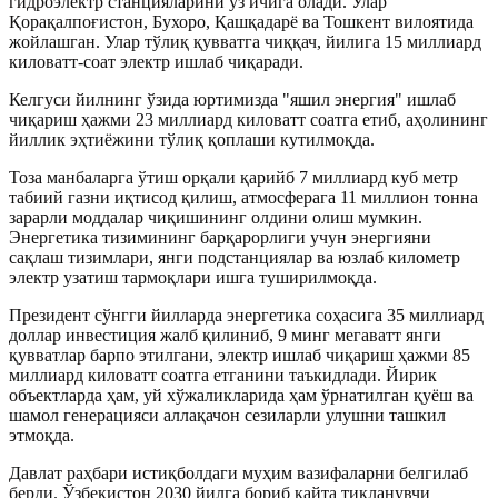
гидроэлектр станцияларини ўз ичига олади. Улар
Қорақалпоғистон, Бухоро, Қашқадарё ва Тошкент вилоятида
жойлашган. Улар тўлиқ қувватга чиққач, йилига 15 миллиард
киловатт-соат электр ишлаб чиқаради.
Келгуси йилнинг ўзида юртимизда "яшил энергия" ишлаб
чиқариш ҳажми 23 миллиард киловатт соатга етиб, аҳолининг
йиллик эҳтиёжини тўлиқ қоплаши кутилмоқда.
Тоза манбаларга ўтиш орқали қарийб 7 миллиард куб метр
табиий газни иқтисод қилиш, атмосферага 11 миллион тонна
зарарли моддалар чиқишининг олдини олиш мумкин.
Энергетика тизимининг барқарорлиги учун энергияни
сақлаш тизимлари, янги подстанциялар ва юзлаб километр
электр узатиш тармоқлари ишга туширилмоқда.
Президент сўнгги йилларда энергетика соҳасига 35 миллиард
доллар инвестиция жалб қилиниб, 9 минг мегаватт янги
қувватлар барпо этилгани, электр ишлаб чиқариш ҳажми 85
миллиард киловатт соатга етганини таъкидлади. Йирик
объектларда ҳам, уй хўжаликларида ҳам ўрнатилган қуёш ва
шамол генерацияси аллақачон сезиларли улушни ташкил
этмоқда.
Давлат раҳбари истиқболдаги муҳим вазифаларни белгилаб
берди. Ўзбекистон 2030 йилга бориб қайта тикланувчи