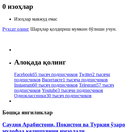
0
изоҳлар
Изоҳлар мавжуд емас
Рухсат олинг
Шарҳлар қолдириш мумкин бўлиши учун.
Алоқада қолинг
Facebook
65 тысяч подписчиков
Twitter
2 тысячи
подписчиков
Вконтакте
1 тысяча подписчиков
Instagram
60 тысяч подписчиков
Telegram
57 тысяч
подписчиков
Youtube
3 тысячи подписчиков
Одноклассники
30 тысяч подписчиков
Бошқа янгиликлар
Саудия Арабистони, Покистон ва Туркия ўзаро
мудофаа келишувини имзолади