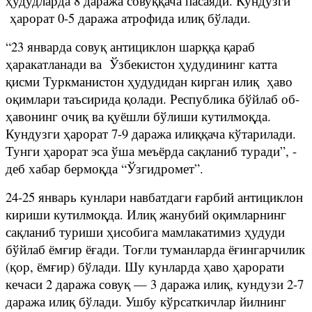
ҳудудларда 8 даража совуққача пасаяди. Кундузги
ҳарорат 0-5 даража атрофида илиқ бўлади.
“23 январда совуқ антициклон шарққа қараб
ҳаракатланади ва Ўзбекистон ҳудудининг катта
қисми Туркманистон ҳудудидан кирган илиқ ҳаво
оқимлари таъсирида қолади. Республика бўйлаб об-
ҳавонинг очиқ ва қуёшли бўлиши кутилмоқда.
Кундузги ҳарорат 7-9 даража илиққача кўтарилади.
Тунги ҳарорат эса ўша меъёрда сақланиб туради”, -
деб хабар бермоқда “Ўзгидромет”.
24-25 январь кунлари навбатдаги ғарбий антициклон
кириши кутилмоқда. Илиқ жанубий оқимларнинг
сақланиб туриши ҳисобига мамлакатимиз ҳудуди
бўйлаб ёмғир ёғади. Тоғли туманларда ёғингарчилик
(қор, ёмғир) бўлади. Шу кунларда ҳаво ҳарорати
кечаси 2 даража совуқ — 3 даража илиқ, кундузи 2-7
даража илиқ бўлади. Ушбу кўрсаткичлар йилнинг