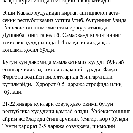
ва қор кўринишида ёғингарчилик кузатилди».
Энди Кавказ ҳудудидан кирган антициклон аста-
секин республикамиз устига ўтиб, бугуннинг ўзида
Ўзбекистон шимолига таъсир кўрсатмоқда.
Душанба тонгига келиб, Самарқанд вилоятининг
текислик ҳудудларида 1-4 см қалинликда қор
қоплами ҳосил бўлди.
Бугун кун давомида мамлакатимиз ҳудуди бўйлаб
ёғингарчилик эҳтимоли сақланиб туради. Фақат
Фарғона водийси вилоятларида ёғингарчилик
кутилмайди. Ҳарорат 0-5 даража атрофида илиқ
бўлади.
21-22 январь кунлари совуқ ҳаво оқими бутун
республика ҳудудини қамраб олади. Ўзбекистоннинг
айрим жойларида ёғингарчилик (ёмғир, қор) бўлади.
Тунги ҳарорат 3-5 даража совуққача, шимолий