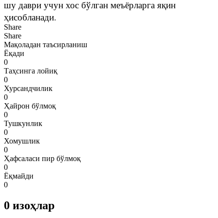
шу даври учун хос бўлган меъёрларга яқин
ҳисобланади.
Share
Share
Мақоладан таъсирланиш
Ёқади
0
Таҳсинга лойиқ
0
Хурсандчилик
0
Ҳайрон бўлмоқ
0
Тушкунлик
0
Хомушлик
0
Ҳафсаласи пир бўлмоқ
0
Ёқмайди
0
0
изоҳлар