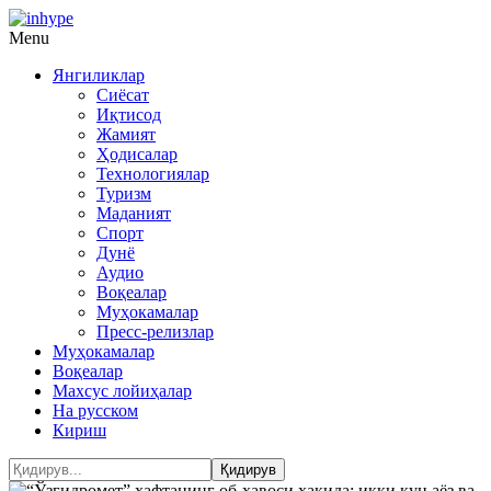
Menu
Янгиликлар
Сиёсат
Иқтисод
Жамият
Ҳодисалар
Технологиялар
Туризм
Маданият
Спорт
Дунё
Аудио
Воқеалар
Муҳокамалар
Пресс-релизлар
Муҳокамалар
Воқеалар
Махсус лойиҳалар
На русском
Кириш