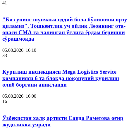
41
"Биз унинг шунчаки оддий бола бўлишини орзу
қиламиз". Тошкентлик уч ойлик Леоннинг ота-
онаси СМА га чалинган ўғлига ёрдам беришни
сўрашмоқда
05.08.2026, 16:10
33
Қурилиш инспекцияси Мega Logistics Service
компанияси 6 та блокда ноқонуний қурилиш
олиб боргани аниқланди
05.08.2026, 16:00
16
Ўзбекистон халқ артисти Саида Раметова оғир
жудоликка учради