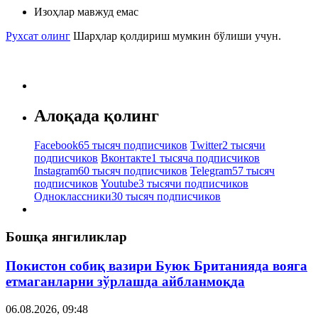
Изоҳлар мавжуд емас
Рухсат олинг
Шарҳлар қолдириш мумкин бўлиши учун.
Алоқада қолинг
Facebook
65 тысяч подписчиков
Twitter
2 тысячи
подписчиков
Вконтакте
1 тысяча подписчиков
Instagram
60 тысяч подписчиков
Telegram
57 тысяч
подписчиков
Youtube
3 тысячи подписчиков
Одноклассники
30 тысяч подписчиков
Бошқа янгиликлар
Покистон собиқ вазири Буюк Британияда вояга
етмаганларни зўрлашда айбланмоқда
06.08.2026, 09:48