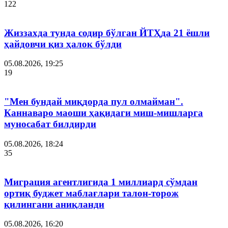
122
Жиззахда тунда содир бўлган ЙТҲда 21 ёшли
ҳайдовчи қиз ҳалок бўлди
05.08.2026, 19:25
19
"Мен бундай миқдорда пул олмайман".
Каннаваро маоши ҳақидаги миш-мишларга
муносабат билдирди
05.08.2026, 18:24
35
Миграция агентлигида 1 миллиард сўмдан
ортиқ буджет маблағлари талон-торож
қилингани аниқланди
05.08.2026, 16:20