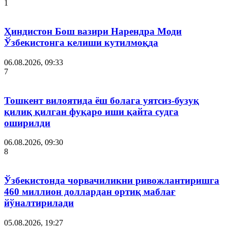
1
Ҳиндистон Бош вазири Нарендра Моди
Ўзбекистонга келиши кутилмоқда
06.08.2026, 09:33
7
Тошкент вилоятида ёш болага уятсиз-бузуқ
қилиқ қилган фуқаро иши қайта судга
оширилди
06.08.2026, 09:30
8
Ўзбекистонда чорвачиликни ривожлантиришга
460 миллион доллардан ортиқ маблағ
йўналтирилади
05.08.2026, 19:27