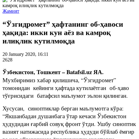
Жамият
“Ўзгидромет” ҳафтанинг об-ҳавоси
ҳақида: икки кун аёз ва камроқ
илиқлик кутилмоқда
20 January 2020, 16:11
2628
Ўзбекистон, Тошкент – Batafsil.uz ЯА.
Мухбиримиз хабар қилишича, “Ўзгидромет”
томонидан кейинги ҳафтада кутилаётган об-ҳаво
тўғрисидаги батафсил маълумот эълон қилинган.
Хусусан, синоптиклар берган маълумотга кўра:
“Якшанбадан душанбага ўтар кечаси Ўзбекистон
ҳудудидан ғарбий совуқ фронт ўтди. Ушбу синоптик
вазият натижасида республика ҳудуди бўйлаб ёмғир