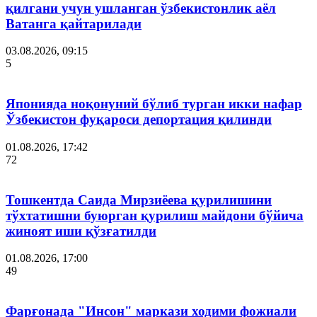
қилгани учун ушланган ўзбекистонлик аёл
Ватанга қайтарилади
03.08.2026, 09:15
5
Японияда ноқонуний бўлиб турган икки нафар
Ўзбекистон фуқароси депортация қилинди
01.08.2026, 17:42
72
Тошкентда Саида Мирзиёева қурилишини
тўхтатишни буюрган қурилиш майдони бўйича
жиноят иши қўзғатилди
01.08.2026, 17:00
49
Фарғонада "Инсон" маркази ходими фожиали