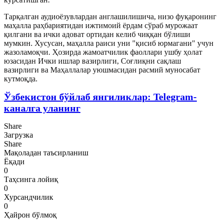
Тарқалган аудиоёзувлардан англашилишича, низо фуқаронинг
маҳалла раҳбариятидан ижтимоий ёрдам сўраб мурожаат
қилгани ва ички адоват ортидан келиб чиққан бўлиши
мумкин. Хусусан, маҳалла раиси уни "қисиб юрмагани" учун
жазоламоқчи. Ҳозирда жамоатчилик фаоллари ушбу ҳолат
юзасидан Ички ишлар вазирлиги, Соғлиқни сақлаш
вазирлиги ва Маҳаллалар уюшмасидан расмий муносабат
кутмоқда.
Ўзбекистон бўйлаб янгиликлар: Telegram-
каналга уланинг
Share
Загрузка
Share
Мақоладан таъсирланиш
Ёқади
0
Таҳсинга лойиқ
0
Хурсандчилик
0
Ҳайрон бўлмоқ