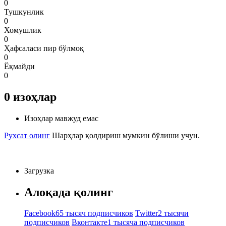
0
Тушкунлик
0
Хомушлик
0
Ҳафсаласи пир бўлмоқ
0
Ёқмайди
0
0
изоҳлар
Изоҳлар мавжуд емас
Рухсат олинг
Шарҳлар қолдириш мумкин бўлиши учун.
Загрузка
Алоқада қолинг
Facebook
65 тысяч подписчиков
Twitter
2 тысячи
подписчиков
Вконтакте
1 тысяча подписчиков