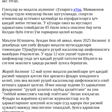
акс этган.
Гувоҳлар ва маҳалла аҳлининг сўзларига
кўра
, Мамажонов
кўчада турли юмушлар билан шуғулланади, спиртли
ичимликлар истеъмол қилмайди ва атрофдагиларга ҳеч
қандай зиёни тегмаган. У кўзлари ожиз ва мустақил
ҳаракатлана олмайдиган 85 ёшли кекса онасини бир неча
йилдан буён ёлғиз ўзи парвариш қилиб келади.
Маълум бўлишича, бундан беш ой аввал, яъни 2025 йилнинг 4
декабрида ҳам ушбу фуқаро маҳалла мутасаддилари
томонидан Тўрақўрғондаги руҳий касалликлар шифохонасига
мажбуран ётқизилган. У ерда 12 кун ушлаб турилгач,
шифокорлар унда ҳеч қандай руҳий патология йўқлиги ва
соғлом эканлиги ҳақида расмий хулоса беришган.
Жорий йилнинг 12 май куни маҳалла расмийлари ҳеч қандай
расмий чақирув қоғози ёки аризасиз фуқаро хонадонига
келиб, уни яна вилоят руҳий касалликлар шифохонасига олиб
кетишга ҳаракат қилган. Ички ишлар ходими ўз ҳаракатини
фуқаронинг "руҳий ҳолатига шубҳа қилаётгани" ва уни
"тиббий комиссияга таклиф этаётгани" билан изоҳлаган.
Фуқаро ва жараённи кузатган журналистлар эса бу
ҳаракатларнинг қонуний асослари (суд қарори ёки расмий
ҳужжат) мавжуд эмаслигини таъкидлаб, бунга қаршилик
кўрсатишган.