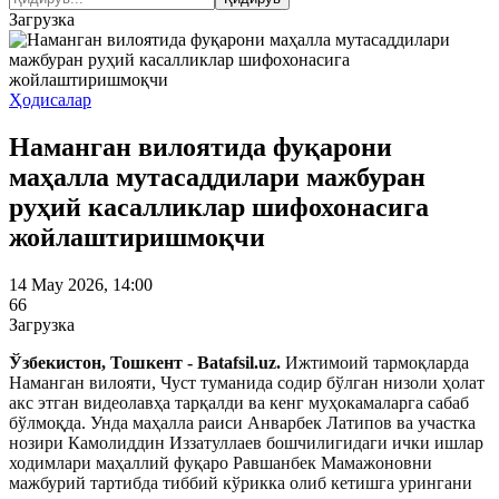
Загрузка
Ҳодисалар
Наманган вилоятида фуқарони
маҳалла мутасаддилари мажбуран
руҳий касалликлар шифохонасига
жойлаштиришмоқчи
14 May 2026, 14:00
66
Загрузка
Ўзбекистон, Тошкент - Batafsil.uz.
Ижтимоий тармоқларда
Наманган вилояти, Чуст туманида содир бўлган низоли ҳолат
акс этган видеолавҳа тарқалди ва кенг муҳокамаларга сабаб
бўлмоқда. Унда маҳалла раиси Анварбек Латипов ва участка
нозири Камолиддин Иззатуллаев бошчилигидаги ички ишлар
ходимлари маҳаллий фуқаро Равшанбек Мамажоновни
мажбурий тартибда тиббий кўрикка олиб кетишга урингани