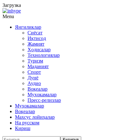
Загрузка
Menu
Янгиликлар
Сиёсат
Иқтисод
Жамият
Ҳодисалар
Технологиялар
Туризм
Маданият
Спорт
Дунё
Аудио
Воқеалар
Муҳокамалар
Пресс-релизлар
Муҳокамалар
Воқеалар
Махсус лойиҳалар
На русском
Кириш