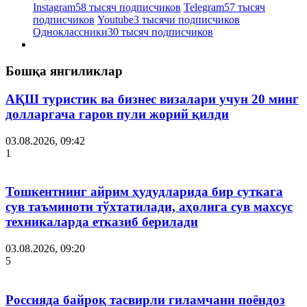
Instagram
58 тысяч подписчиков
Telegram
57 тысяч
подписчиков
Youtube
3 тысячи подписчиков
Одноклассники
30 тысяч подписчиков
Бошқа янгиликлар
АҚШ туристик ва бизнес визалари учун 20 минг
долларгача гаров пули жорий қилди
03.08.2026, 09:42
1
Тошкентнинг айрим ҳудудларида бир суткага
сув таъминоти тўхтатилади, аҳолига сув махсус
техникаларда етказиб берилади
03.08.2026, 09:20
5
Россияда байроқ тасвирли гиламчани поёндоз