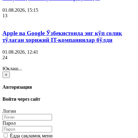
01.08.2026, 15:15
13
Apple ва Google Ўзбекистонда энг кўп солиқ
тўлаган хорижий IT-компаниялар бўлди
01.08.2026, 12:41
24
Юклаш...
×
Авторизация
Войти через сайт
Логин
Парол
Ёдда сақламоқ мени