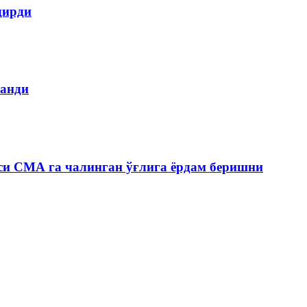
дирди
ланди
си СМА га чалинган ўғлига ёрдам беришни