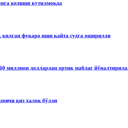
онга келиши кутилмоқда
қ қилган фуқаро иши қайта судга оширилди
60 миллион доллардан ортиқ маблағ йўналтирила
довчи қиз ҳалок бўлди