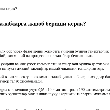
алабларга жавоб бериши керак?
лк бор ўзбек фазогирини коинотга учириш бўйича тайёргарлик
бий, жисмоний ва профессионал талаблар белгиланган.
учириш ва илк ўзбек космонавтини тайёрлаш бўйича дастлабки
ар ва пухта амалий таклифлар ишлаб чиқишни топширган эди.
 ва интеллектуал юкламани талаб қилгани боис, номзодлар ба
тувор талаб ҳисобланади.
дрга мос келиши учун бўйи 160 сантиметрдан 190 сантиметргача
ехник ҳужжатлар билан ишлаш учун хорижий тилларни мукаммал 