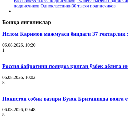
Facebook
65 тысяч подписчиков
Twitter
2 тысячи подписчи
подписчиков
Одноклассники
30 тысяч подписчиков
Бошқа янгиликлар
Ислом Каримов мажмуаси ёнидаги 37 гектарлик 
06.08.2026, 10:20
1
Россия байроғини пояндоз қилган ўзбек аёлига 
06.08.2026, 10:02
8
Покистон собиқ вазири Буюк Британияда вояга 
06.08.2026, 09:48
8