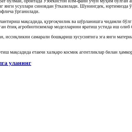
т бўлмай, орбитада Ўзбекистон илм-фани учун муҳим бўлган а
 янги усуллари синовдан ўтказилади. Шунингдек, юртимизда ў
офлича ўрганилади.
антириш мақсадида, қурғоқчилик ва шўрланишга чидамли бўлга
иган ёпиқ агробиотизимлар моделларини яратиш устида иш олиб 
, иссиқликни самарали бошқариш хусусиятига эга янги материа
тиш мақсадида етакчи халқаро космик агентликлар билан ҳамко
лга уланинг