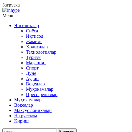
Загрузка
Menu
Янгиликлар
Сиёсат
Иқтисод
Жамият
Ҳодисалар
Технологиялар
Туризм
Маданият
Спорт
Дунё
Аудио
Воқеалар
Муҳокамалар
Пресс-релизлар
Муҳокамалар
Воқеалар
Махсус лойиҳалар
На русском
Кириш