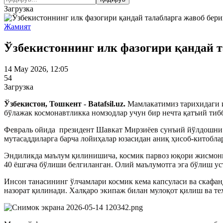
Загрузка
Жамият
Ўзбекистоннинг илк фазогири қандай т
14 May 2026, 12:05
54
Загрузка
Ўзбекистон, Тошкент - Batafsil.uz.
Мамлакатимиз тарихидаги и
бўлажак космонавтликка номзодлар учун бир нечта қатъий тиб
Февраль ойида президент Шавкат Мирзиёев сунъий йўлдошни 
мутасаддиларга барча лойиҳалар юзасидан аниқ ҳисоб-китобл
Эндиликда маълум қилинишича, космик парвоз юқори жисмоний
40 ёшгача бўлиши белгиланган. Олий маълумотга эга бўлиш ус
Инсон танасининг ўлчамлари космик кема капсуласи ва скафан
назорат қилинади. Халқаро экипаж билан мулоқот қилиш ва т