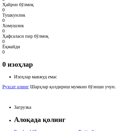
Ҳайрон бўлмоқ
0
Тушкунлик
0
Хомушлик
0
Ҳафсаласи пир бўлмоқ
0
Ёқмайди
0
0
изоҳлар
Изоҳлар мавжуд емас
Рухсат олинг
Шарҳлар қолдириш мумкин бўлиши учун.
Загрузка
Алоқада қолинг