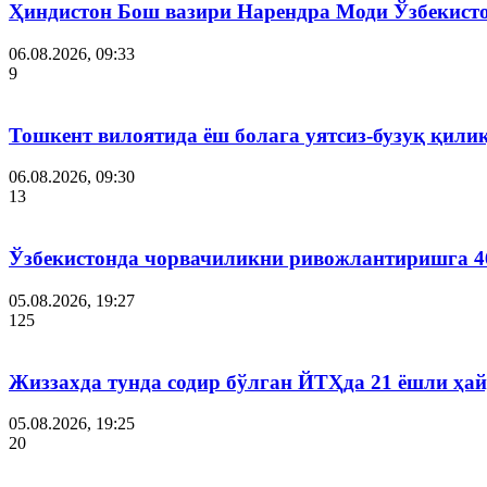
Ҳиндистон Бош вазири Нарендра Моди Ўзбекист
06.08.2026, 09:33
9
Тошкент вилоятида ёш болага уятсиз-бузуқ қили
06.08.2026, 09:30
13
Ўзбекистонда чорвачиликни ривожлантиришга 4
05.08.2026, 19:27
125
Жиззахда тунда содир бўлган ЙТҲда 21 ёшли ҳай
05.08.2026, 19:25
20