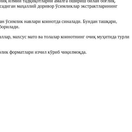
ниқ илмий тадқиқотларни амалга ошириш билан боғлиқ.
садиган маҳаллий доривор ўсимликлар экстрактларининг
н ўсимлик навлари коинотда синалади. Бундан ташқари,
борилади.
ллар, махсус мато ва толалар коинотнинг очиқ муҳитида турли
рлик форматлари изчил кўриб чиқилмоқда.