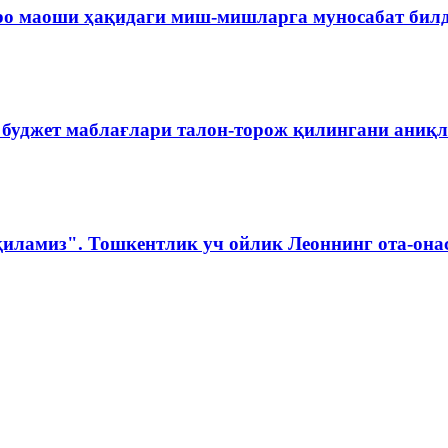
ро маоши ҳақидаги миш-мишларга муносабат бил
 буджет маблағлари талон-торож қилингани аниқ
қиламиз". Тошкентлик уч ойлик Леоннинг ота-она