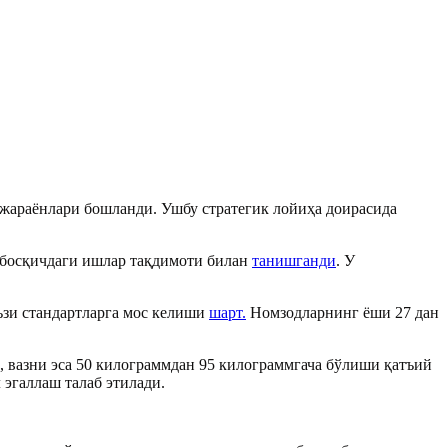
 жараёнлари бошланди. Ушбу стратегик лойиҳа доирасида
 босқичдаги ишлар тақдимоти билан
танишганди
. У
ъзи стандартларга мос келиши
шарт.
Номзодларнинг ёши 27 дан
, вазни эса 50 килограммдан 95 килограммгача бўлиши қатъий
эгаллаш талаб этилади.