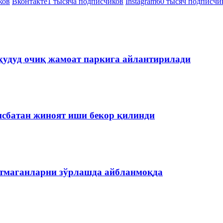
ков
Вконтакте
1 тысяча подписчиков
Instagram
60 тысяч подписчи
ҳудуд очиқ жамоат паркига айлантирилади
нисбатан жиноят иши бекор қилинди
етмаганларни зўрлашда айбланмоқда