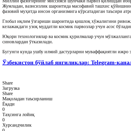
Миллий фазогирнинг миссияси шунчаки парвоз қилишдан ибора
Жумладан, вазнсизлик шароитида масофавий ташхис қўйишнинг
фазовий муҳитда инсон организмига кўрсатадиган таъсири атр
Глобал иқлим ўзгариши шароитида қишлоқ хўжалигини ривожл
келажакдаги узоқ муддатли космик парвозлар учун асос бўлад
Юқори технологиялар ва космик қурилмалар учун мўлжалланган
синовлардан ўтказилади.
Бугунги кунда ушбу илмий дастурларни муваффақиятли ижро э
Ўзбекистон бўйлаб янгиликлар: Telegram-кана
Share
Загрузка
Share
Мақоладан таъсирланиш
Ёқади
0
Таҳсинга лойиқ
0
Хурсандчилик
0