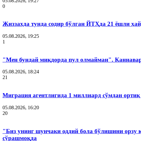
05.08.2026, 19:27
0
Жиззахда тунда содир бўлган ЙТҲда 21 ёшли ҳай
05.08.2026, 19:25
1
"Мен бундай миқдорда пул олмайман". Каннава
05.08.2026, 18:24
21
Миграция агентлигида 1 миллиард сўмдан ортиқ
05.08.2026, 16:20
20
"Биз унинг шунчаки оддий бола бўлишини орзу 
сўрашмоқда