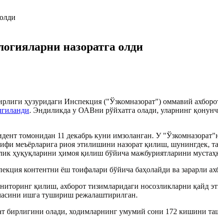
логияларни назоратга олди
ирлиги ҳузуридаги Инспекция ("Ўзкомназорат") оммавий ахборо
лгиланди
. Эндиликда у ОАВни рўйхатга олади, уларнинг қонунч
дент томонидан 11 декабрь куни имзоланган. У "Ўзкомназорат"
нифи меъёрларига риоя этилишини назорат қилиш, шунингдек, 
флик ҳуқуқларини ҳимоя қилиш бўйича мажбуриятларини мустаҳ
пекция контентни ёш тоифалари бўйича баҳолайди ва зарарли ах
ониторинг қилиш, ахборот тизимларидаги носозликларни қайд э
масини ишга тушириш режалаштирилган.
ат бирлигини олади, ходимларнинг умумий сони 172 кишини таш