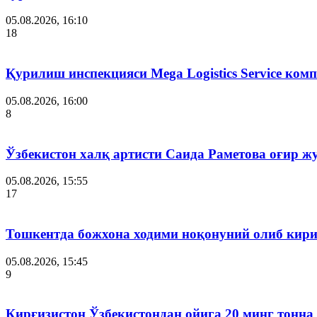
05.08.2026, 16:10
18
Қурилиш инспекцияси Мega Logistics Service ко
05.08.2026, 16:00
8
Ўзбекистон халқ артисти Саида Раметова оғир ж
05.08.2026, 15:55
17
Тошкентда божхона ходими ноқонуний олиб кири
05.08.2026, 15:45
9
Қирғизистон Ўзбекистондан ойига 20 минг тонна