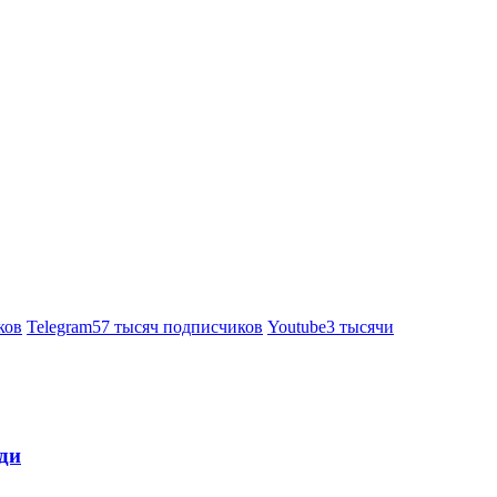
ков
Telegram
57 тысяч подписчиков
Youtube
3 тысячи
ди