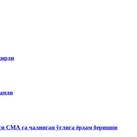
дирди
ланди
си СМА га чалинган ўғлига ёрдам беришни