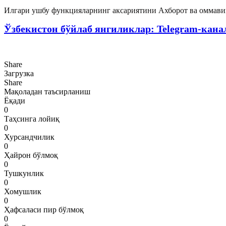
Илгари ушбу функцияларнинг аксариятини Ахборот ва оммави
Ўзбекистон бўйлаб янгиликлар: Telegram-кана
Share
Загрузка
Share
Мақоладан таъсирланиш
Ёқади
0
Таҳсинга лойиқ
0
Хурсандчилик
0
Ҳайрон бўлмоқ
0
Тушкунлик
0
Хомушлик
0
Ҳафсаласи пир бўлмоқ
0