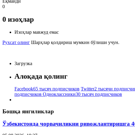
Ёқмайди
0
0
изоҳлар
Изоҳлар мавжуд емас
Рухсат олинг
Шарҳлар қолдириш мумкин бўлиши учун.
Загрузка
Алоқада қолинг
Facebook
65 тысяч подписчиков
Twitter
2 тысячи подписчи
подписчиков
Одноклассники
30 тысяч подписчиков
Бошқа янгиликлар
Ўзбекистонда чорвачиликни ривожлантиришга 4