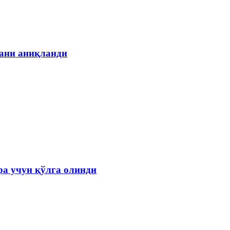
гани аниқланди
а учун қўлга олинди