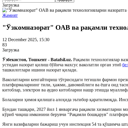
Загрузка
Жамият
"Ўзкомназорат" ОАВ ва рақамли техно
12 December 2025, 15:30
83
Загрузка
Ўзбекистон, Тошкент - Batafsil.uz.
Рақамли технологиялар ваз
устидан назорат қилиш бўйича махсус ваколатли орган этиб
бе
ташкилотлари ишини назорат қилади.
Ваколатларни кенгайтириш тўғрисидаги тегишли фармон прези
платформаларнинг тили, ҳажми, давомийлиги ва ёшга оид тас
китоблар, электрон ва аудио китобларни нашр этишда муалли
Болаларни ҳимоя қилишга алоҳида эътибор қаратилмоқда. Инс
Бундан ташқари, 2027 йил 1 январгача рақамли хизматларни м
кўриб чиқиш имконини берувчи "Рақамли бошқарув" платфор
Янги вазифаларни бажариш учун инспекция 54 та қўшимча шт