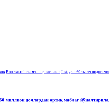
ков
Вконтакте
1 тысяча подписчиков
Instagram
60 тысяч подписчи
60 миллион доллардан ортиқ маблағ йўналтирила