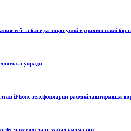
мпанияси 6 та блокда ноқонуний қурилиш олиб бор
удоликка учради
лган iPhone телефонларни расмийлаштиришда пор
 нефт маҳсулотлари харид қилмоқчи