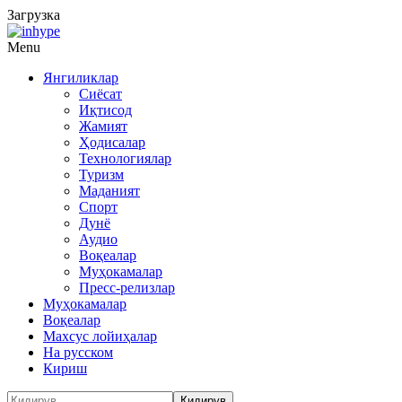
Загрузка
Menu
Янгиликлар
Сиёсат
Иқтисод
Жамият
Ҳодисалар
Технологиялар
Туризм
Маданият
Спорт
Дунё
Аудио
Воқеалар
Муҳокамалар
Пресс-релизлар
Муҳокамалар
Воқеалар
Махсус лойиҳалар
На русском
Кириш