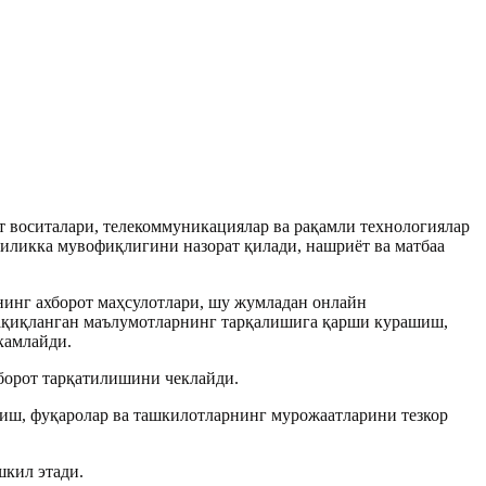
т воситалари, телекоммуникациялар ва рақамли технологиялар
иликка мувофиқлигини назорат қилади, нашриёт ва матбаа
нинг ахборот маҳсулотлари, шу жумладан онлайн
тақиқланган маълумотларнинг тарқалишига қарши курашиш,
камлайди.
борот тарқатилишини чеклайди.
тиш, фуқаролар ва ташкилотларнинг мурожаатларини тезкор
кил этади.