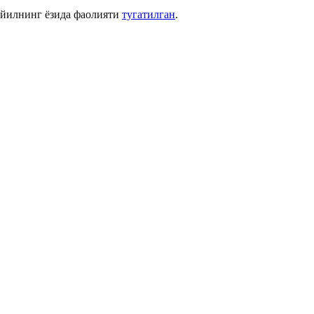
 йилнинг ёзида фаолияти
тугатилган
.