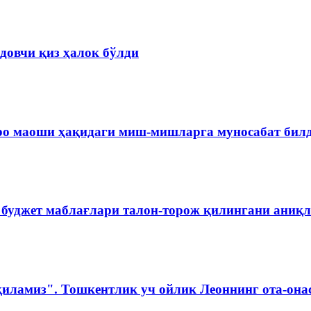
довчи қиз ҳалок бўлди
ро маоши ҳақидаги миш-мишларга муносабат бил
 буджет маблағлари талон-торож қилингани аниқ
қиламиз". Тошкентлик уч ойлик Леоннинг ота-она