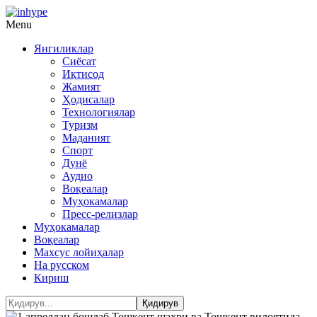
Menu
Янгиликлар
Сиёсат
Иқтисод
Жамият
Ҳодисалар
Технологиялар
Туризм
Маданият
Спорт
Дунё
Аудио
Воқеалар
Муҳокамалар
Пресс-релизлар
Муҳокамалар
Воқеалар
Махсус лойиҳалар
На русском
Кириш