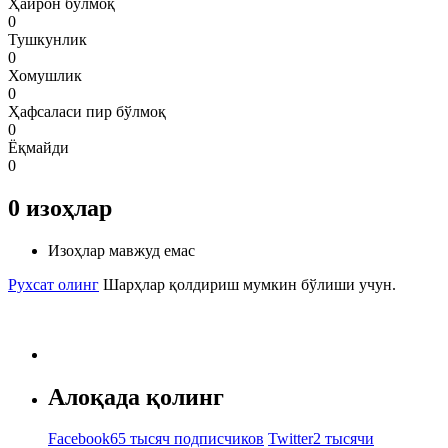
Ҳайрон бўлмоқ
0
Тушкунлик
0
Хомушлик
0
Ҳафсаласи пир бўлмоқ
0
Ёқмайди
0
0
изоҳлар
Изоҳлар мавжуд емас
Рухсат олинг
Шарҳлар қолдириш мумкин бўлиши учун.
Алоқада қолинг
Facebook
65 тысяч подписчиков
Twitter
2 тысячи