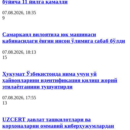
бўйича 11 йилга қамалди
07.08.2026, 18:35
9
Самарқанд вилоятида юк машинаси
кабинасидаги ёнғин инсон ўлимига сабаб бўлди
07.08.2026, 18:13
15
Ҳукумат Ўзбекистонда нима учун уй
ҳайвонларини идентификация қилиш жорий
этилаётганини тушунтирди
07.08.2026, 17:55
13
UZCERT давлат ташкилотлари ва
корхоналарни оммавий киберҳужумлардан