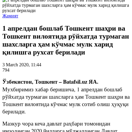
Жамият
1 апрелдан бошлаб Тошкент шаҳри ва
Тошкент вилоятида рўйхатда турмаган
шахсларга ҳам кўчмас мулк харид
қилишга рухсат берилади
3 March 2020, 11:44
794
Ўзбекистон, Тошкент – Batafsil.uz ЯА.
Мухбиримиз хабар беришича, 1 апрелдан бошлаб
рўйхатда турмаган шахсларга ҳам Тошкент шаҳри ва
Тошкент вилоятида кўчмас мулк сотиб олиш ҳуқуқи
берилади.
Мазкур чора кеча давлат раҳбари томонидан
имзоланган 2020 йилларга мўлжалланган Давлат