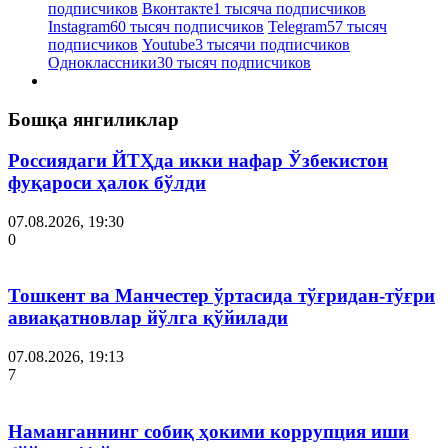
подписчиков
Вконтакте
1 тысяча подписчиков
Instagram
60 тысяч подписчиков
Telegram
57 тысяч
подписчиков
Youtube
3 тысячи подписчиков
Одноклассники
30 тысяч подписчиков
Бошқа янгиликлар
Россиядаги ЙТҲда икки нафар Ўзбекистон
фуқароси ҳалок бўлди
07.08.2026, 19:30
0
Тошкент ва Манчестер ўртасида тўғридан-тўғри
авиақатновлар йўлга қўйилади
07.08.2026, 19:13
7
Наманганнинг собиқ ҳокими коррупция иши