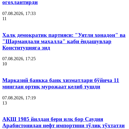
огоҳлантирди
07.08.2026, 17:33
11
Халқ демократик партияси: "Уятли хонадон" ва
"Шармандали маҳалла" каби ёндашувлар
Конституцияга зид
07.08.2026, 17:25
10
Марказий банкка банк хизматлари бўйича 11
мингдан ортиқ мурожаат келиб тушди
07.08.2026, 17:19
13
АҚШ 1985 йилдан бери илк бор Саудия
Арабистонидан нефт импортини тўлиқ тўхтатди