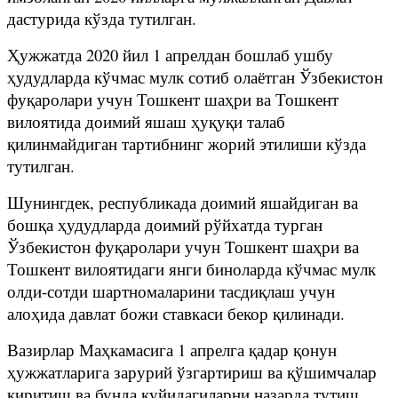
дастурида кўзда тутилган.
Ҳужжатда 2020 йил 1 апрелдан бошлаб ушбу
ҳудудларда кўчмас мулк сотиб олаётган Ўзбекистон
фуқаролари учун Тошкент шаҳри ва Тошкент
вилоятида доимий яшаш ҳуқуқи талаб
қилинмайдиган тартибнинг жорий этилиши кўзда
тутилган.
Шунингдек, республикада доимий яшайдиган ва
бошқа ҳудудларда доимий рўйхатда турган
Ўзбекистон фуқаролари учун Тошкент шаҳри ва
Тошкент вилоятидаги янги биноларда кўчмас мулк
олди-сотди шартномаларини тасдиқлаш учун
алоҳида давлат божи ставкаси бекор қилинади.
Вазирлар Маҳкамасига 1 апрелга қадар қонун
ҳужжатларига зарурий ўзгартириш ва қўшимчалар
киритиш ва бунда қуйидагиларни назарда тутиш