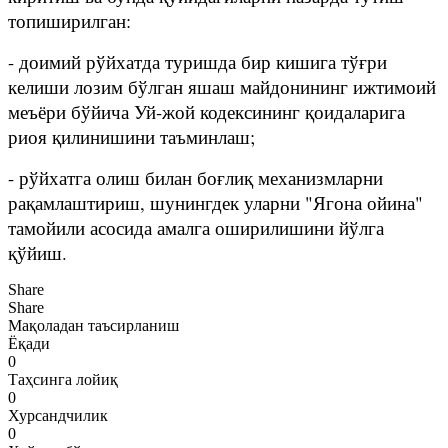
топиширилган:
- доимий рўйхатда туришда бир кишига тўғри
келиши лозим бўлган яшаш майдонининг ижтимоий
меъёри бўйича Уй-жой кодексининг қоидаларига
риоя қилинишини таъминлаш;
- рўйхатга олиш билан боғлиқ механизмларни
рақамлаштириш, шунингдек уларни "Ягона ойина"
тамойили асосида амалга оширилишини йўлга
қўйиш.
Share
Share
Мақоладан таъсирланиш
Ёқади
0
Таҳсинга лойиқ
0
Хурсандчилик
0