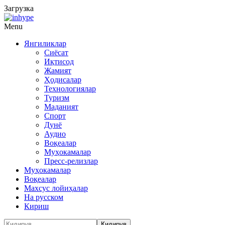
Загрузка
Menu
Янгиликлар
Сиёсат
Иқтисод
Жамият
Ҳодисалар
Технологиялар
Туризм
Маданият
Спорт
Дунё
Аудио
Воқеалар
Муҳокамалар
Пресс-релизлар
Муҳокамалар
Воқеалар
Махсус лойиҳалар
На русском
Кириш