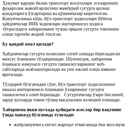
Ҳукумат қарори билан транспорт воситалари эгаларининг
фуқаролик жавобгарлигини мажбурий суғурта қилиш
қоидаларига ўзгартириш ва қўшимчалар киритилган.
Қонунчиликка кўра, йўл-транспорт ҳодисалари бўйича
ҳайдовчилар ИИБ ходимлари иштирокисиз ҳодиса
тўғрисидаги хабарномани тузиш орқали суғурта товонини
олиш тартиби жорий этилган.
Бу қандай амал қилади?
Ҳайдовчилар суғурта полисини сотиб олишда бериладиган
махсус бланкани тўлдиришади. Шунингдек, хабарнома
бланкаси намунаси суғурта ташкилотларининг веб-
сайтларида жойлаштирилади ва уни юклаб олиш имкони
яратилади.
Тўлдириб бўлганидан сўнг, йўл-транспорт ҳодисасининг
иккала иштирокчиси бланкани ўзларининг суғурта
ташкилотига олиб боришади. Суғуртачилар ўзаро боғланиб,
зарур ҳолларда товон тўлаш масаласини келишиб олишади.
Хабарнома икки нусхада қуйидаги асослар бир вақтнинг
ўзида мавжуд бўлганида тузилади:
жабрланувчига енгил жароҳат етмаганида ёки мол-мулк