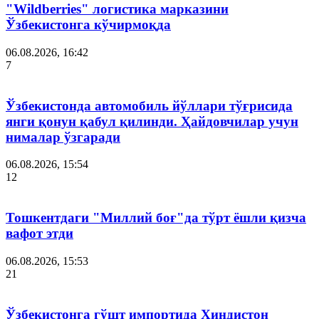
"Wildberries" логистика марказини
Ўзбекистонга кўчирмоқда
06.08.2026, 16:42
7
Ўзбекистонда автомобиль йўллари тўғрисида
янги қонун қабул қилинди. Ҳайдовчилар учун
нималар ўзгаради
06.08.2026, 15:54
12
Тошкентдаги "Миллий боғ"да тўрт ёшли қизча
вафот этди
06.08.2026, 15:53
21
Ўзбекистонга гўшт импортида Ҳиндистон