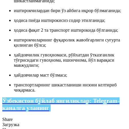
шикастланмаганида;
иштирокчилардан бири ўз айбига иқрор бўлмаганида;
ҳодиса пиёда иштирокисиз содир этилганида;
ҳодиса фақат 2 та транспорт иштирокида бўлганида;
иштирокчиларнинг фуқаролик жавобгарлиги суғурта
қилинган бўлса;
ҳайдовчилик гувоҳномаси, рўйхатдан ўтказганлик
тўғрисидаги гувоҳнома, ишончнома, йўл варақаси
мавжудлиги;
ҳайдовчилар маст бўлмаса;
транспортларнинг шикастланиши низони келтириб
чиқармаса.
Ўзбекистон бўйлаб янгиликлар:
Telegram-
каналга уланинг
Share
Загрузка