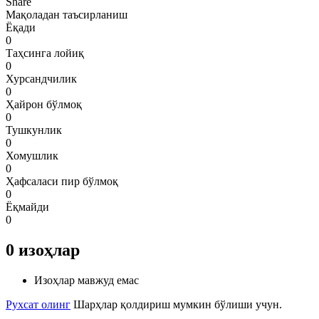
Share
Мақоладан таъсирланиш
Ёқади
0
Таҳсинга лойиқ
0
Хурсандчилик
0
Ҳайрон бўлмоқ
0
Тушкунлик
0
Хомушлик
0
Ҳафсаласи пир бўлмоқ
0
Ёқмайди
0
0
изоҳлар
Изоҳлар мавжуд емас
Рухсат олинг
Шарҳлар қолдириш мумкин бўлиши учун.