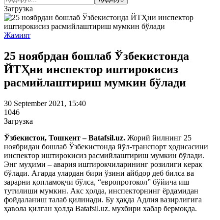
Загрузка
Жамият
25 ноябрдан бошлаб Ўзбекистонда
ЙТҲни инспектор иштирокисиз
расмийлаштириш мумкин бўлади
30 September 2021, 15:40
1046
Загрузка
Ўзбекистон, Тошкент – Batafsil.uz.
Жорий йилнинг 25
ноябридан бошлаб Ўзбекистонда йўл-транспорт ҳодисасини
инспектор иштирокисиз расмийлаштириш мумкин бўлади.
Энг муҳими – авария иштирокчиларининг розилиги керак
бўлади. Агарда улардан бири ўзини айбдор деб билса ва
зарарни қопламоқчи бўлса, “европротокол” бўйича иш
тутилиши мумкин. Акс ҳолда, инспекторнинг ёрдамидан
фойдаланиш талаб қилинади. Бу ҳақда Адлия вазирлигига
ҳавола қилган ҳолда Batafsil.uz. мухбири хабар бермоқда.