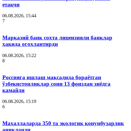
етакчи
06.08.2026, 15:44
7
Марказий банк сохта лицензияли банклар
ҳақида огоҳлантирди
06.08.2026, 15:22
8
Россияга ишлаш мақсадида бораётган
ўзбекистонликлар сони 13 фоиздан зиёдга
камайди
06.08.2026, 15:19
6
Маҳаллаларда 350 та экологик қонунбузарлик
аниқланди