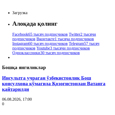
Загрузка
Алоқада қолинг
Facebook
65 тысяч подписчиков
Twitter
2 тысячи
подписчиков
Вконтакте
1 тысяча подписчиков
Instagram
60 тысяч подписчиков
Telegram
57 тысяч
подписчиков
Youtube
3 тысячи подписчиков
Одноклассники
30 тысяч подписчиков
Бошқа янгиликлар
Инсультга учраган ўзбекистонлик Бош
консулхона кўмагида Қозоғистондан Ватанга
қайтарилди
06.08.2026, 17:00
0