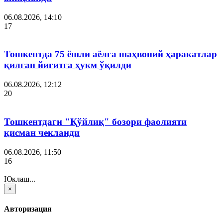
06.08.2026, 14:10
17
Тошкентда 75 ёшли аёлга шаҳвоний ҳаракатлар
қилган йигитга ҳукм ўқилди
06.08.2026, 12:12
20
Тошкентдаги "Қўйлиқ" бозори фаолияти
қисман чекланди
06.08.2026, 11:50
16
Юклаш...
×
Авторизация