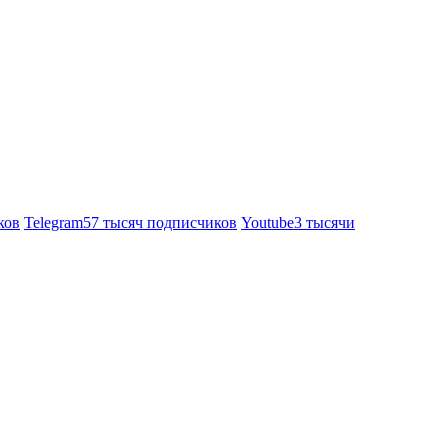
ков
Telegram
57 тысяч подписчиков
Youtube
3 тысячи