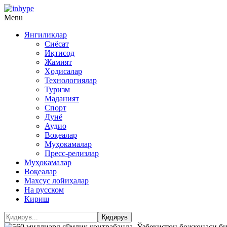
Menu
Янгиликлар
Сиёсат
Иқтисод
Жамият
Ҳодисалар
Технологиялар
Туризм
Маданият
Спорт
Дунё
Аудио
Воқеалар
Муҳокамалар
Пресс-релизлар
Муҳокамалар
Воқеалар
Махсус лойиҳалар
На русском
Кириш