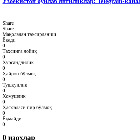
Ўзбекистон бўйлаб янгиликлар: Telegram-кана
Share
Share
Мақоладан таъсирланиш
Ёқади
0
Таҳсинга лойиқ
0
Хурсандчилик
0
Ҳайрон бўлмоқ
0
Тушкунлик
0
Хомушлик
0
Ҳафсаласи пир бўлмоқ
0
Ёқмайди
0
0
изоҳлар