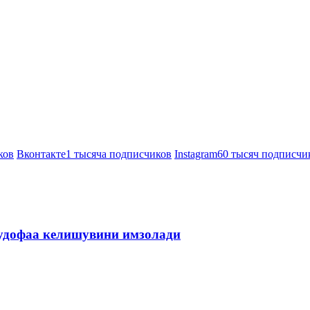
ков
Вконтакте
1 тысяча подписчиков
Instagram
60 тысяч подписчи
мудофаа келишувини имзолади