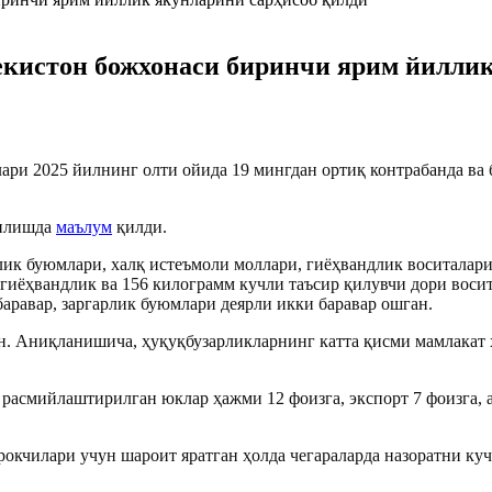
екистон божхонаси биринчи ярим йилли
ари 2025 йилнинг олти ойида 19 мингдан ортиқ контрабанда ва 
ғилишда
маълум
қилди.
ик буюмлари, халқ истеъмоли моллари, гиёҳвандлик воситалари 
 гиёҳвандлик ва 156 килограмм кучли таъсир қилувчи дори воси
аравар, заргарлик буюмлари деярли икки баравар ошган.
н. Аниқланишича, ҳуқуқбузарликларнинг катта қисми мамлакат 
 расмийлаштирилган юклар ҳажми 12 фоизга, экспорт 7 фоизга, 
окчилари учун шароит яратган ҳолда чегараларда назоратни к