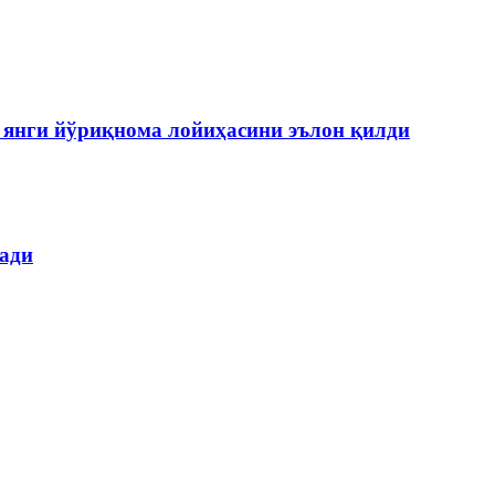
янги йўриқнома лойиҳасини эълон қилди
лади