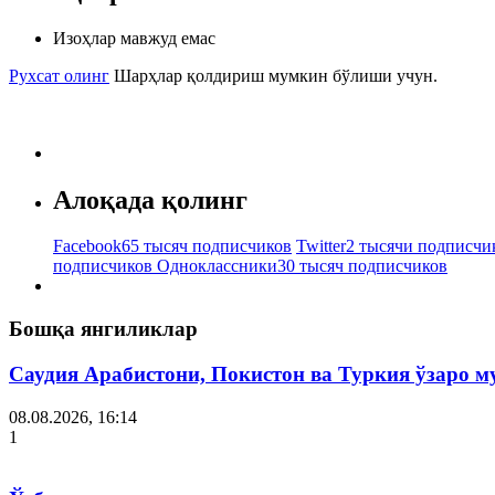
Изоҳлар мавжуд емас
Рухсат олинг
Шарҳлар қолдириш мумкин бўлиши учун.
Алоқада қолинг
Facebook
65 тысяч подписчиков
Twitter
2 тысячи подписчи
подписчиков
Одноклассники
30 тысяч подписчиков
Бошқа янгиликлар
Саудия Арабистони, Покистон ва Туркия ўзаро 
08.08.2026, 16:14
1