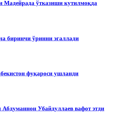
и Мадейрада ўтказиши кутилмоқда
ча биринчи ўринни эгаллади
збекистон фуқароси ушланди
и Абдуманнон Убайдуллаев вафот этди