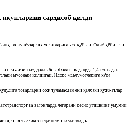
к якунларини сарҳисоб қилди
бошқа қонунбузарлик ҳолатларига чек қўйган. Олиб қўйилган
ва психотроп моддалар бор. Фақат шу даврда 1,4 тоннадан
талари мусодара қилинган. Идора маълумотларига кўра,
ҳудудига товарларни бож тўламасдан ёки қалбаки ҳужжатлар
автотранспорт ва вагонларда чегарани кесиб ўтишнинг умумий
учайтиришни давом эттиришини таъкидлади.