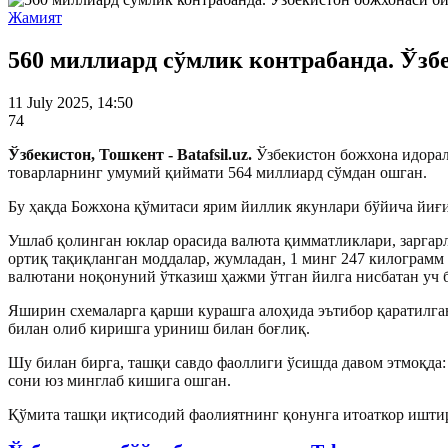
Жамият
560 миллиард сўмлик контрабанда. Ўзб
11 July 2025, 14:50
74
Ўзбекистон, Тошкент - Batafsil.uz.
Ўзбекистон божхона идорал
товарларнинг умумий қиймати 564 миллиард сўмдан ошган.
Бу ҳақда Божхона қўмитаси ярим йиллик якунлари бўйича йи
Ушлаб қолинган юклар орасида валюта қимматликлари, заргарл
ортиқ тақиқланган моддалар, жумладан, 1 минг 247 килограмм
валютани ноқонуний ўтказиш ҳажми ўтган йилга нисбатан уч б
Яширин схемаларга қарши курашга алоҳида эътибор қаратилга
билан олиб киришга уриниш билан боғлиқ.
Шу билан бирга, ташқи савдо фаоллиги ўсишда давом этмоқда:
сони юз минглаб кишига ошган.
Қўмита ташқи иқтисодий фаолиятнинг қонунга итоаткор иштир