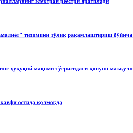
риалларнинг электрон реестри яратилади
амалиёт" тизимини тўлиқ рақамлаштириш бўйича 
инг ҳуқуқий мақоми тўғрисидаги қонунн маъқул
 хавфи остида қолмоқда