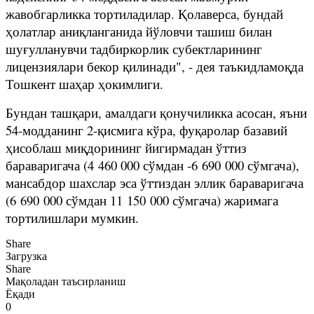
жавобгарликка тортиладилар. Қолаверса, бундай
ҳолатлар аниқланганида йўловчи ташиш билан
шуғулланувчи тадбиркорлик субектларининг
лицензиялари бекор қилинади", - дея таъкидламоқда
Тошкент шаҳар ҳокимлиги.
Бундан ташқари, амалдаги қонучиликка асосан, яъни
54-модданинг 2-қисмига кўра, фуқаролар базавий
ҳисоблаш миқдорининг йигирмадан ўттиз
бараваригача (4 460 000 сўмдан -6 690 000 сўмгача),
мансабдор шахслар эса ўттиздан эллик бараваригача
(6 690 000 сўмдан 11 150 000 сўмгача) жаримага
тортилишлари мумкин.
Share
Загрузка
Share
Мақоладан таъсирланиш
Ёқади
0