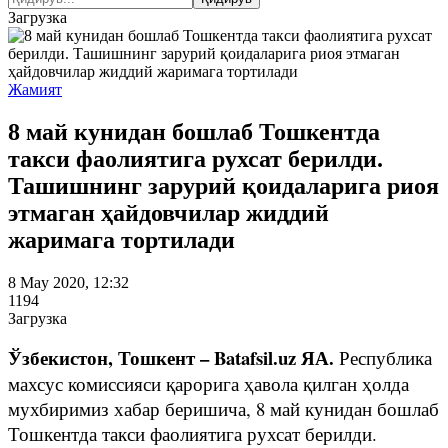
Загрузка
Жамият
8 май кунидан бошлаб Тошкентда
такси фаолиятига рухсат берилди.
Ташишнинг зарурий қоидаларига риоя
этмаган ҳайдовчилар жиддий
жаримага тортилади
8 May 2020, 12:32
1194
Загрузка
Ўзбекистон, Тошкент – Batafsil.uz ЯА.
Республика
махсус комиссияси қарорига ҳавола қилган ҳолда
мухбиримиз хабар беришича, 8 май кунидан бошлаб
Тошкентда такси фаолиятига рухсат берилди.