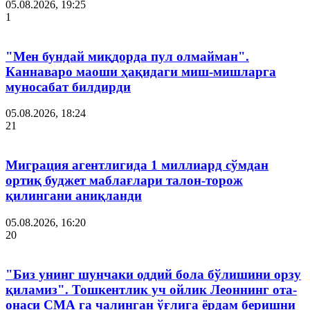
05.08.2026, 19:25
1
"Мен бундай миқдорда пул олмайман".
Каннаваро маоши ҳақидаги миш-мишларга
муносабат билдирди
05.08.2026, 18:24
21
Миграция агентлигида 1 миллиард сўмдан
ортиқ буджет маблағлари талон-торож
қилингани аниқланди
05.08.2026, 16:20
20
"Биз унинг шунчаки оддий бола бўлишини орзу
қиламиз". Тошкентлик уч ойлик Леоннинг ота-
онаси СМА га чалинган ўғлига ёрдам беришни