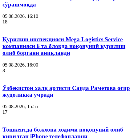
сўрашмоқда
05.08.2026, 16:10
18
Қурилиш инспекцияси Мega Logistics Service
компанияси 6 та блокда ноқонуний қурилиш
олиб боргани аниқланди
05.08.2026, 16:00
8
Ўзбекистон халқ артисти Саида Раметова оғир
жудоликка учради
05.08.2026, 15:55
17
Тошкентда божхона ходими ноқонуний олиб
кирилган iPhone телефонларни