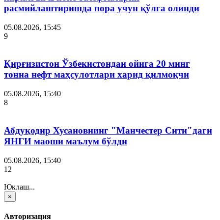
расмийлаштиришда пора учун қўлга олинди
05.08.2026, 15:45
9
Қирғизистон Ўзбекистондан ойига 20 минг
тонна нефт маҳсулотлари харид қилмоқчи
05.08.2026, 15:40
8
Абдуқодир Хусановнинг "Манчестер Сити"даги
ЯНГИ маоши маълум бўлди
05.08.2026, 15:40
12
Юклаш...
×
Авторизация