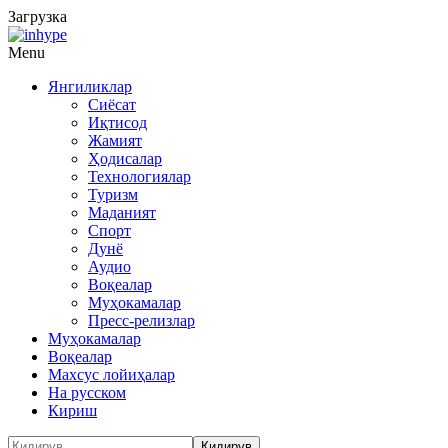
Загрузка
Menu
Янгиликлар
Сиёсат
Иқтисод
Жамият
Ҳодисалар
Технологиялар
Туризм
Маданият
Спорт
Дунё
Аудио
Воқеалар
Муҳокамалар
Пресс-релизлар
Муҳокамалар
Воқеалар
Махсус лойиҳалар
На русском
Кириш