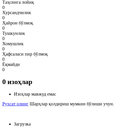
Таҳсинга лойиқ
0
Хурсандчилик
0
Ҳайрон бўлмоқ
0
Тушкунлик
0
Хомушлик
0
Ҳафсаласи пир бўлмоқ
0
Ёқмайди
0
0
изоҳлар
Изоҳлар мавжуд емас
Рухсат олинг
Шарҳлар қолдириш мумкин бўлиши учун.
Загрузка