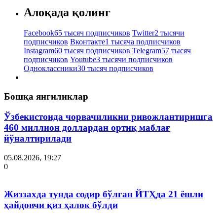
Алоқада қолинг
Facebook
65 тысяч подписчиков
Twitter
2 тысячи
подписчиков
Вконтакте
1 тысяча подписчиков
Instagram
60 тысяч подписчиков
Telegram
57 тысяч
подписчиков
Youtube
3 тысячи подписчиков
Одноклассники
30 тысяч подписчиков
Бошқа янгиликлар
Ўзбекистонда чорвачиликни ривожлантиришга
460 миллион доллардан ортиқ маблағ
йўналтирилади
05.08.2026, 19:27
0
Жиззахда тунда содир бўлган ЙТҲда 21 ёшли
ҳайдовчи қиз ҳалок бўлди