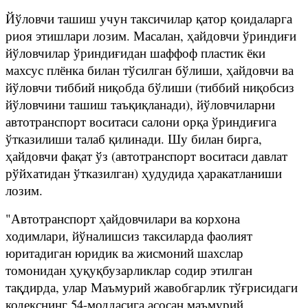
Йўловчи ташиш учун таксичилар қатор қоидаларга
риоя этишлари лозим. Масалан, ҳайдовчи ўриндиғи
йўловчилар ўриндиғидан шаффоф пластик ёки
махсус плёнка билан тўсилган бўлиши, ҳайдовчи ва
йўловчи тиббий ниқобда бўлиши (тиббий ниқобсиз
йўловчини ташиш таъқиқланади), йўловчиларни
автотранспорт воситаси салони орқа ўриндиғига
ўтказилиши талаб қилинади. Шу билан бирга,
ҳайдовчи фақат ўз (автотранспорт воситаси давлат
рўйхатидан ўтказилган) ҳудудида ҳаракатланиши
лозим.
"Автотранспорт ҳайдовчилари ва корхона
ходимлари, йўналишсиз таксиларда фаолият
юритадиган юридик ва жисмоний шахслар
томонидан ҳуқуқбузарликлар содир этилган
тақдирда, улар Маъмурий жавобгарлик тўғрисидаги
кодекснинг 54-моддасига асосан маъмурий