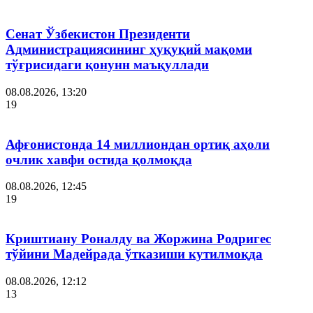
Сенат Ўзбекистон Президенти
Администрациясининг ҳуқуқий мақоми
тўғрисидаги қонунн маъқуллади
08.08.2026, 13:20
19
Афғонистонда 14 миллиондан ортиқ аҳоли
очлик хавфи остида қолмоқда
08.08.2026, 12:45
19
Криштиану Роналду ва Жоржина Родригес
тўйини Мадейрада ўтказиши кутилмоқда
08.08.2026, 12:12
13