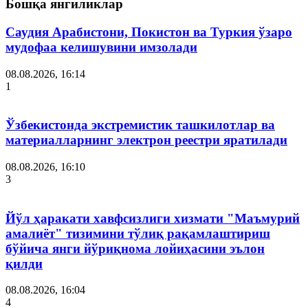
Бошқа янгиликлар
Саудия Арабистони, Покистон ва Туркия ўзаро
мудофаа келишувини имзолади
08.08.2026, 16:14
1
Ўзбекистонда экстремистик ташкилотлар ва
материалларнинг электрон реестри яратилади
08.08.2026, 16:10
3
Йўл ҳаракати хавфсизлиги хизмати "Маъмурий
амалиёт" тизимини тўлиқ рақамлаштириш
бўйича янги йўриқнома лойиҳасини эълон
қилди
08.08.2026, 16:04
4