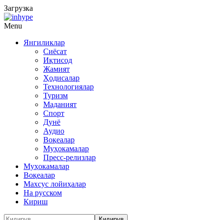
Загрузка
Menu
Янгиликлар
Сиёсат
Иқтисод
Жамият
Ҳодисалар
Технологиялар
Туризм
Маданият
Спорт
Дунё
Аудио
Воқеалар
Муҳокамалар
Пресс-релизлар
Муҳокамалар
Воқеалар
Махсус лойиҳалар
На русском
Кириш