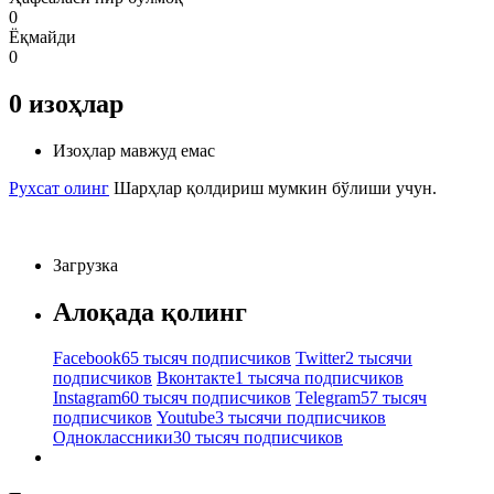
0
Ёқмайди
0
0
изоҳлар
Изоҳлар мавжуд емас
Рухсат олинг
Шарҳлар қолдириш мумкин бўлиши учун.
Загрузка
Алоқада қолинг
Facebook
65 тысяч подписчиков
Twitter
2 тысячи
подписчиков
Вконтакте
1 тысяча подписчиков
Instagram
60 тысяч подписчиков
Telegram
57 тысяч
подписчиков
Youtube
3 тысячи подписчиков
Одноклассники
30 тысяч подписчиков