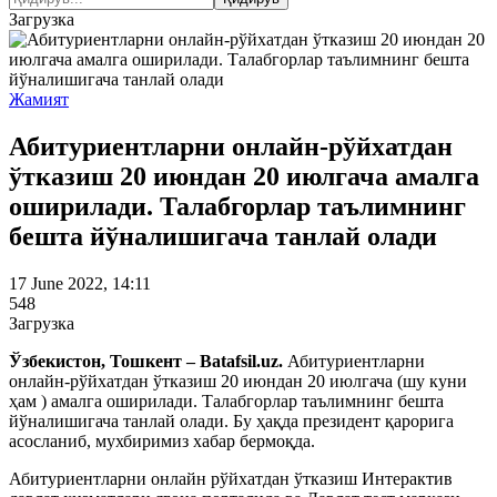
Загрузка
Жамият
Абитуриентларни онлайн-рўйхатдан
ўтказиш 20 июндан 20 июлгача амалга
оширилади. Талабгорлар таълимнинг
бешта йўналишигача танлай олади
17 June 2022, 14:11
548
Загрузка
Ўзбекистон, Тошкент – Batafsil.uz.
Абитуриентларни
онлайн-рўйхатдан ўтказиш 20 июндан 20 июлгача (шу куни
ҳам ) амалга оширилади. Талабгорлар таълимнинг бешта
йўналишигача танлай олади. Бу ҳақда президент қарорига
асосланиб, мухбиримиз хабар бермоқда.
Абитуриентларни онлайн рўйхатдан ўтказиш Интерактив