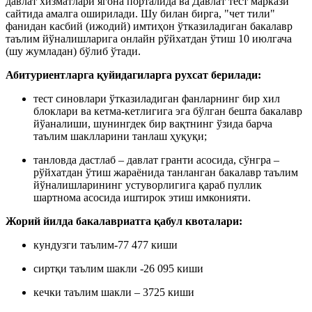
давлат хизматлари ягона порталида ва Давлат тест маркази
сайтида амалга оширилади. Шу билан бирга, "чет тили"
фанидан касбий (ижодий) имтиҳон ўтказиладиган бакалавр
таълим йўналишларига онлайн рўйхатдан ўтиш 10 июлгача
(шу жумладан) бўлиб ўтади.
Абитуриентларга қуйидагиларга рухсат берилади:
тест синовлари ўтказиладиган фанларнинг бир хил
блоклари ва кетма-кетлигига эга бўлган бешта бакалавр
йўаналиши, шунингдек бир вақтнинг ўзида барча
таълим шаклларини танлаш ҳуқуқи;
танловда дастлаб – давлат гранти асосида, сўнгра –
рўйхатдан ўтиш жараёнида танланган бакалавр таълим
йўналишларининг устуворлигига қараб пуллик
шартнома асосида иштирок этиш имконияти.
Жорий йилда бакалавриатга қабул квоталари:
кундузги таълим-77 477 киши
сиртқи таълим шакли -26 095 киши
кечки таълим шакли – 3725 киши