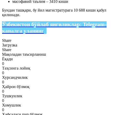
масофавий таълим – 3410 киши
Бундан ташқари, бу йил магистратурага 10 688 киши қабул
қилинади.
Ўзбекистон бўйлаб янгиликлар:
Telegram-
каналга уланинг
Share
Загрузка
Share
Мақоладан таъсирланиш
Ёқади
0
Таҳсинга лойиқ
0
Хурсандчилик
0
Ҳайрон бўлмоқ
0
Тушкунлик
0
Хомушлик
0
Ҳафсаласи пир бўлмоқ