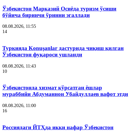
Ўзбекистон Марказий Осиёда туризм ўсиши
бўйича биринчи ўринни эгаллади
08.08.2026, 11:55
14
Туркияда Konuşanlar дастурида чиқиш қилган
Ўзбекистон фуқароси ушланди
08.08.2026, 11:43
10
Ўзбекистонда хизмат кўрсатган ёшлар
мураббийи Абдуманнон Убайдуллаев вафот этди
08.08.2026, 11:00
16
Россиядаги ЙТҲда икки нафар Ўзбекистон