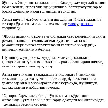
бўшаган. Уларнинг таъкидлашича, баҳорда ҳам шундай вазият
юзага келган, бироқ ўшанда учувчилар, борткузатувчилар ва
бошқа ходимлар маош тўланишига эришган.
Авиаташувчи матбуот хизмати иш ҳақини тўлаш муддатига
таъсир кўрсатган молиявий муаммолар
мавжудлигини
тасдиқлади.
"Жорий йилнинг баҳор ва ёз ойларида ҳаво кемалари паркига
режадан ташқари техник хизмат кўрсатиш катта ва
режалаштирилмаган харажатларни келтириб чиқарди", -
дейилади компания хабарида.
Шунингдек, улар қисқа муддатда ходимлар олдидаги
қарздорликни тўлаш ва вазиятни барқарорлаштириш ниятида
эканликларини таъкидладилар.
Авиаташувчининг таъкидлашича, иш ҳақи тўланишини
таъминлаш учун ташувчи инвесторлар, буюртмачилар ва
ҳамкорлар билан музокаралар олиб бормоқда, шунингдек,
харажатларни мақбуллаштирмоқда.
"Ҳозирда барча самолётлар тўлиқ хизмат кўрсатиш
жараёнидан ўтган ва йўналишларда одатдагидек ишламоқда",
- дейилади расмий хабарда.