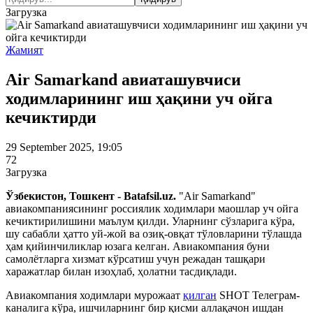
Загрузка
Жамият
Air Samarkand авиаташувчиси
ходимларининг иш ҳақини уч ойга
кечиктирди
29 September 2025, 19:05
72
Загрузка
Ўзбекистон, Тошкент - Batafsil.uz.
"Air Samarkand"
авиакомпаниясининг россиялик ходимлари маошлар уч ойга
кечиктирилишини маълум қилди. Уларнинг сўзларига кўра,
шу сабабли ҳатто уй-жой ва озиқ-овқат тўловларини тўлашда
ҳам қийинчиликлар юзага келган. Авиакомпания буни
самолётларга хизмат кўрсатиш учун режадан ташқари
харажатлар билан изоҳлаб, ҳолатни тасдиқлади.
Авиакомпания ходимлари мурожаат
қилган
SHOT Телеграм-
каналига кўра, ишчиларнинг бир қисми аллақачон ишдан