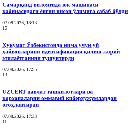
Самарқанд вилоятида юк машинаси
кабинасидаги ёнғин инсон ўлимига сабаб бўлди
07.08.2026, 18:13
15
Ҳукумат Ўзбекистонда нима учун уй
ҳайвонларини идентификация қилиш жорий
этилаётганини тушунтирди
07.08.2026, 17:55
13
UZCERT давлат ташкилотлари ва
корхоналарни оммавий киберҳужумлардан
огоҳлантирди
07.08.2026, 17:33
11