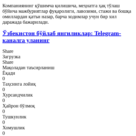
Компаниянинг қўшимча қилишича, меҳнатга ҳақ тўлаш
бўйича мажбуриятлар фуқаролиги, лавозими, стажи ва бошқа
омиллардан қатъи назар, барча ходимлар учун бир хил
даражада бажарилади.
Ўзбекистон бўйлаб янгиликлар: Telegram-
каналга уланинг
Share
Загрузка
Share
Мақоладан таъсирланиш
Ёқади
0
Таҳсинга лойиқ
0
Хурсандчилик
0
Ҳайрон бўлмоқ
0
Тушкунлик
0
Хомушлик
0