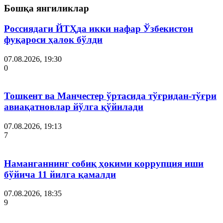
Бошқа янгиликлар
Россиядаги ЙТҲда икки нафар Ўзбекистон
фуқароси ҳалок бўлди
07.08.2026, 19:30
0
Тошкент ва Манчестер ўртасида тўғридан-тўғри
авиақатновлар йўлга қўйилади
07.08.2026, 19:13
7
Наманганнинг собиқ ҳокими коррупция иши
бўйича 11 йилга қамалди
07.08.2026, 18:35
9