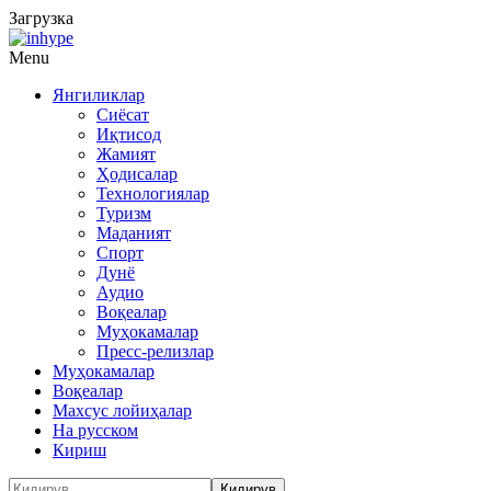
Загрузка
Menu
Янгиликлар
Сиёсат
Иқтисод
Жамият
Ҳодисалар
Технологиялар
Туризм
Маданият
Спорт
Дунё
Аудио
Воқеалар
Муҳокамалар
Пресс-релизлар
Муҳокамалар
Воқеалар
Махсус лойиҳалар
На русском
Кириш