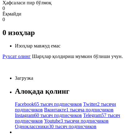
Ҳафсаласи пир бўлмоқ
0
Ёқмайди
0
0
изоҳлар
Изоҳлар мавжуд емас
Рухсат олинг
Шарҳлар қолдириш мумкин бўлиши учун.
Загрузка
Алоқада қолинг
Facebook
65 тысяч подписчиков
Twitter
2 тысячи
подписчиков
Вконтакте
1 тысяча подписчиков
Instagram
60 тысяч подписчиков
Telegram
57 тысяч
подписчиков
Youtube
3 тысячи подписчиков
Одноклассники
30 тысяч подписчиков