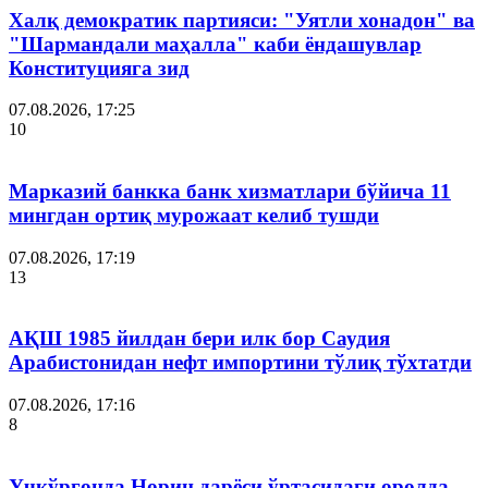
Халқ демократик партияси: "Уятли хонадон" ва
"Шармандали маҳалла" каби ёндашувлар
Конституцияга зид
07.08.2026, 17:25
10
Марказий банкка банк хизматлари бўйича 11
мингдан ортиқ мурожаат келиб тушди
07.08.2026, 17:19
13
АҚШ 1985 йилдан бери илк бор Саудия
Арабистонидан нефт импортини тўлиқ тўхтатди
07.08.2026, 17:16
8
Учқўрғонда Норин дарёси ўртасидаги оролда