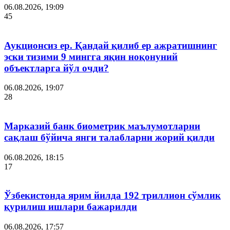
06.08.2026, 19:09
45
Аукционсиз ер. Қандай қилиб ер ажратишнинг
эски тизими 9 мингга яқин ноқонуний
объектларга йўл очди?
06.08.2026, 19:07
28
Марказий банк биометрик маълумотларни
сақлаш бўйича янги талабларни жорий қилди
06.08.2026, 18:15
17
Ўзбекистонда ярим йилда 192 триллион сўмлик
қурилиш ишлари бажарилди
06.08.2026, 17:57