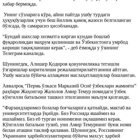
хабар бермоқда.
Унинг сўзларига кўра, айни пайтда ушбу турдаги
ҳуқуқбузарлик учун беш йиллик қамоқ жазоси белгиланган
бўлсада, бу самарасиз ҳисобланади.
“Бундай шахслар хизматга кирган кундан бошлаб
фуқароликдан маҳрум қилиниши ва Ўзбекистонга умрбод
кириши тақиқланиши керак", - деб ёзмоқда у ўзининг
Телеграм-каналида.
Шунингдек, Алишер Қодиров қонунчиликка тегишли
ўзгаришлар киритилиши режалаштирилаётганини айтган.
Ушбу масала бўйича аллақачон маслаҳатлашувлар бошланган.
Аввалроқ "Пермь ўлкаси Марказий Осиё ўзбеклари жамияти”
раҳбари Жаҳонгир Жалолов Амир Темур номидаги ўзбек
кўнгилли батальони ташкил этилганини маълум қилганди.
"Фарзандларимиз болалар боғчаларига қатнайди, мактаб ва
университетларда ўқийди. Биз Россияда яшаймиз ва
ишлаймиз. Биз еб турган нонимизни оқлашимиз керак.
Кўнгилли батальон тузиб, уни Амир Темурнинг буюк номи
билан аташни таклиф қиламан. Шунингдек, Россиянинг
Украинани ҳарбийсизлантириш бўйича махсус ҳарбий