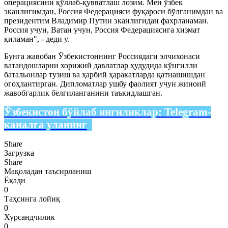
операциясини қўллаб-қувватлаш лозим. Мен ўзбек
эканлигимдан, Россия Федерацияси фуқароси бўлганимдан ва
президентим Владимир Путин эканлигидан фахрланаман.
Россия учун, Ватан учун, Россия Федерациясига хизмат
қиламан", - деди у.
Бунга жавобан Ўзбекистоннинг Россиядаги элчихонаси
ватандошларни хорижий давлатлар ҳудудида кўнгилли
батальонлар тузиш ва ҳарбий ҳаракатларда қатнашишдан
огоҳлантирган. Дипломатлар ушбу фаолият учун жиноий
жавобгарлик белгиланганини таъкидлашган.
Ўзбекистон бўйлаб янгиликлар:
Telegram-
каналга уланинг
Share
Загрузка
Share
Мақоладан таъсирланиш
Ёқади
0
Таҳсинга лойиқ
0
Хурсандчилик
0