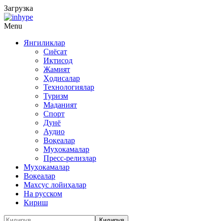
Загрузка
Menu
Янгиликлар
Сиёсат
Иқтисод
Жамият
Ҳодисалар
Технологиялар
Туризм
Маданият
Спорт
Дунё
Аудио
Воқеалар
Муҳокамалар
Пресс-релизлар
Муҳокамалар
Воқеалар
Махсус лойиҳалар
На русском
Кириш