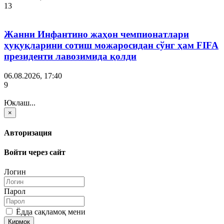
13
Жанни Инфантино жаҳон чемпионатлари
ҳуқуқларини сотиш можаросидан сўнг ҳам FIFA
президенти лавозимида қолди
06.08.2026, 17:40
9
Юклаш...
×
Авторизация
Войти через сайт
Логин
Парол
Ёдда сақламоқ мени