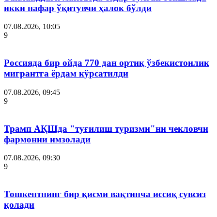
икки нафар ўқитувчи ҳалок бўлди
07.08.2026, 10:05
9
Россияда бир ойда 770 дан ортиқ ўзбекистонлик
мигрантга ёрдам кўрсатилди
07.08.2026, 09:45
9
Трамп АҚШда "туғилиш туризми"ни чекловчи
фармонни имзолади
07.08.2026, 09:30
9
Тошкентнинг бир қисми вақтинча иссиқ сувсиз
қолади