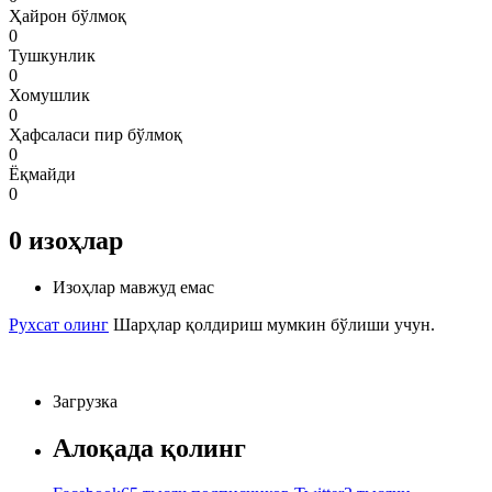
Ҳайрон бўлмоқ
0
Тушкунлик
0
Хомушлик
0
Ҳафсаласи пир бўлмоқ
0
Ёқмайди
0
0
изоҳлар
Изоҳлар мавжуд емас
Рухсат олинг
Шарҳлар қолдириш мумкин бўлиши учун.
Загрузка
Алоқада қолинг