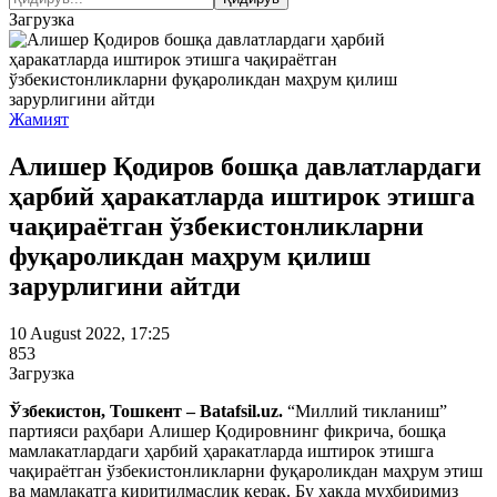
Загрузка
Жамият
Алишер Қодиров бошқа давлатлардаги
ҳарбий ҳаракатларда иштирок этишга
чақираётган ўзбекистонликларни
фуқароликдан маҳрум қилиш
зарурлигини айтди
10 August 2022, 17:25
853
Загрузка
Ўзбекистон, Тошкент – Batafsil.uz.
“Миллий тикланиш”
партияси раҳбари Алишер Қодировнинг фикрича, бошқа
мамлакатлардаги ҳарбий ҳаракатларда иштирок этишга
чақираётган ўзбекистонликларни фуқароликдан маҳрум этиш
ва мамлакатга киритилмаслик керак. Бу ҳақда мухбиримиз