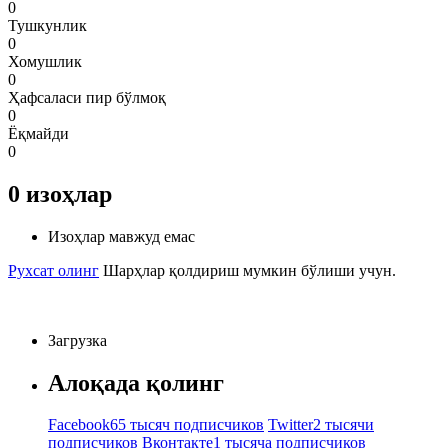
0
Тушкунлик
0
Хомушлик
0
Ҳафсаласи пир бўлмоқ
0
Ёқмайди
0
0
изоҳлар
Изоҳлар мавжуд емас
Рухсат олинг
Шарҳлар қолдириш мумкин бўлиши учун.
Загрузка
Алоқада қолинг
Facebook
65 тысяч подписчиков
Twitter
2 тысячи
подписчиков
Вконтакте
1 тысяча подписчиков