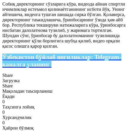
Собиқ директорнинг сўзларига кўра, видеода айнан спиртли
ичимликлар истеъмол қилинаётганининг исботи йўқ. Унинг
айтишича, видеога тушган шишада сирка бўлган. Қолаверса,
директорнинг таъкидлашича, ўринбосарнинг ўзида ҳам айб
бор. Республика текшируви натижаларига кўра, ўринбосарга
нисбатан далолатнома тузилиб, у жаримага тортилган.
Шундан сўнг, ўринбосар бу далолатноманинг тузилишида
директорнинг қўли борлигига шубҳа қилиб, видео орқали
қасос олишга қарор қилган.
Ўзбекистон бўйлаб янгиликлар:
Telegram-
каналга уланинг
Share
Загрузка
Share
Мақоладан таъсирланиш
Ёқади
0
Таҳсинга лойиқ
0
Хурсандчилик
0
Ҳайрон бўлмоқ