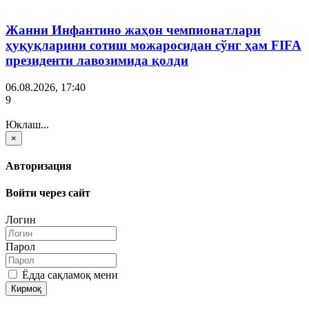
Жанни Инфантино жаҳон чемпионатлари
ҳуқуқларини сотиш можаросидан сўнг ҳам FIFA
президенти лавозимида қолди
06.08.2026, 17:40
9
Юклаш...
×
Авторизация
Войти через сайт
Логин
Парол
Ёдда сақламоқ мени