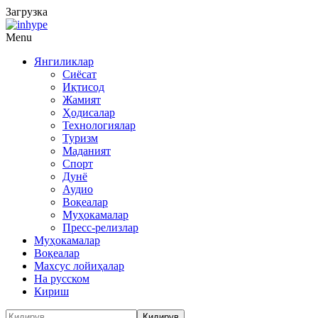
Загрузка
Menu
Янгиликлар
Сиёсат
Иқтисод
Жамият
Ҳодисалар
Технологиялар
Туризм
Маданият
Спорт
Дунё
Аудио
Воқеалар
Муҳокамалар
Пресс-релизлар
Муҳокамалар
Воқеалар
Махсус лойиҳалар
На русском
Кириш