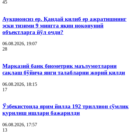
45
Аукционсиз ер. Қандай қилиб ер ажратишнинг
эски тизими 9 мингга яқин ноқонуний
объектларга йўл очди?
06.08.2026, 19:07
28
Марказий банк биометрик маълумотларни
сақлаш бўйича янги талабларни жорий қилди
06.08.2026, 18:15
17
Ўзбекистонда ярим йилда 192 триллион сўмлик
қурилиш ишлари бажарилди
06.08.2026, 17:57
13