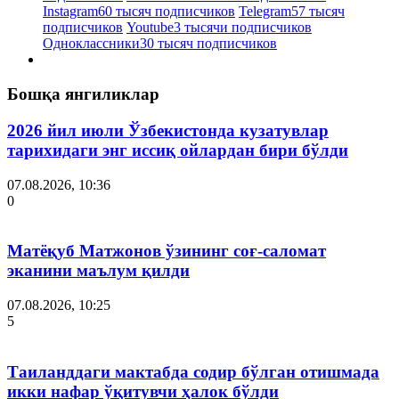
Instagram
60 тысяч подписчиков
Telegram
57 тысяч
подписчиков
Youtube
3 тысячи подписчиков
Одноклассники
30 тысяч подписчиков
Бошқа янгиликлар
2026 йил июли Ўзбекистонда кузатувлар
тарихидаги энг иссиқ ойлардан бири бўлди
07.08.2026, 10:36
0
Матёқуб Матжонов ўзининг соғ-саломат
эканини маълум қилди
07.08.2026, 10:25
5
Таиланддаги мактабда содир бўлган отишмада
икки нафар ўқитувчи ҳалок бўлди