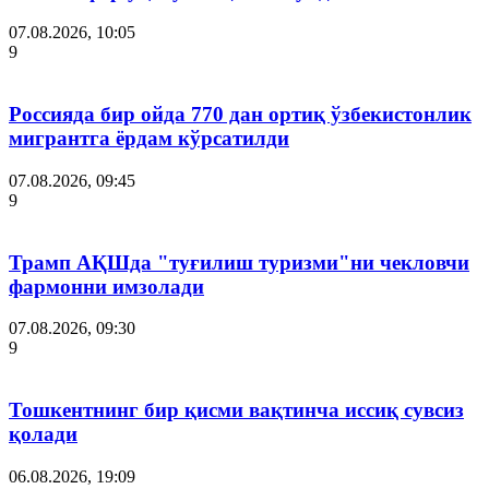
07.08.2026, 10:05
9
Россияда бир ойда 770 дан ортиқ ўзбекистонлик
мигрантга ёрдам кўрсатилди
07.08.2026, 09:45
9
Трамп АҚШда "туғилиш туризми"ни чекловчи
фармонни имзолади
07.08.2026, 09:30
9
Тошкентнинг бир қисми вақтинча иссиқ сувсиз
қолади
06.08.2026, 19:09