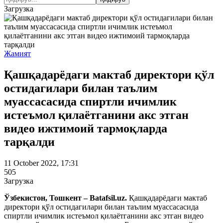
Загрузка
Жамият
Қашқадарёдаги мактаб директори қўл
остидагилари билан таълим
муассасасида спиртли ичимлик
истеъмол қилаётганини акс этган
видео ижтимоий тармоқларда
тарқалди
11 October 2022, 17:31
505
Загрузка
Ўзбекистон, Тошкент – Batafsil.uz.
Қашқадарёдаги мактаб
директори қўл остидагилари билан таълим муассасасида
спиртли ичимлик истеъмол қилаётганини акс этган видео