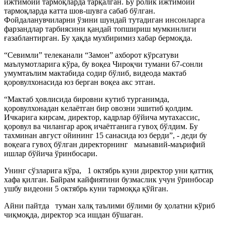
ижтимоий тармоқларда тарқалган. Бу ролик ижтимоий
тармоқларда катта шов-шувга сабаб бўлган.
Фойдаланувчиларни ўзини шундай тутадиган инсонларга
фарзандлар тарбиясини қандай топшириш мумкинлиги
ғазаблантирган. Бу ҳақда мухбиримиз хабар бермоқда.
“Севимли” телеканали “Замон” ахборот кўрсатуви
маълумотларига кўра, бу воқеа Чироқчи тумани 67-сонли
умумтаълим мактабида содир бўлиб, видеода мактаб
қоровулхонасида юз берган воқеа акс этган.
“Мактаб ҳовлисида бировни кутиб турганимда,
қоровулхонадан келаётган бир овозни эшитиб қолдим.
Ичкарига кирсам, директор, кадрлар бўйича мутахассис,
қоровул ва чилангар ароқ ичаётганига гувоҳ бўлдим. Бу
тахминан август ойининг 15 санасида юз берди”, - деди бу
воқеага гувоҳ бўлган директорнинг маънавий-маърифий
ишлар бўйича ўринбосари.
Унинг сўзларига кўра, 1 октябрь куни директор уни қаттиқ
хафа қилган. Байрам кайфиятини бузмаслик учун ўринбосар
ушбу видеони 5 октябрь куни тармоққа қўйган.
Айни пайтда туман халқ таълими бўлими бу ҳолатни кўриб
чиқмоқда, директор эса ишдан бўшаган.