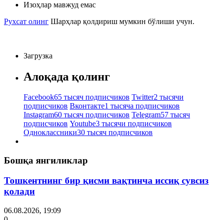
Изоҳлар мавжуд емас
Рухсат олинг
Шарҳлар қолдириш мумкин бўлиши учун.
Загрузка
Алоқада қолинг
Facebook
65 тысяч подписчиков
Twitter
2 тысячи
подписчиков
Вконтакте
1 тысяча подписчиков
Instagram
60 тысяч подписчиков
Telegram
57 тысяч
подписчиков
Youtube
3 тысячи подписчиков
Одноклассники
30 тысяч подписчиков
Бошқа янгиликлар
Тошкентнинг бир қисми вақтинча иссиқ сувсиз
қолади
06.08.2026, 19:09
0