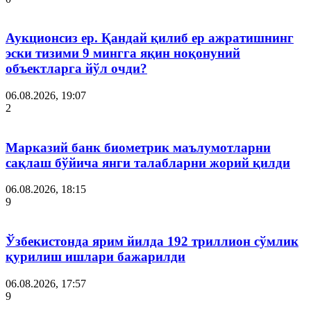
Аукционсиз ер. Қандай қилиб ер ажратишнинг
эски тизими 9 мингга яқин ноқонуний
объектларга йўл очди?
06.08.2026, 19:07
2
Марказий банк биометрик маълумотларни
сақлаш бўйича янги талабларни жорий қилди
06.08.2026, 18:15
9
Ўзбекистонда ярим йилда 192 триллион сўмлик
қурилиш ишлари бажарилди
06.08.2026, 17:57
9