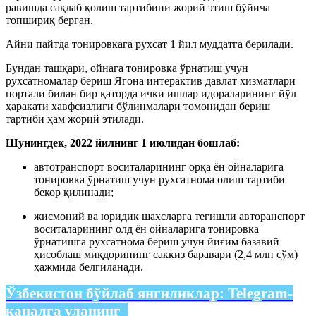
равишда сақлаб қолиш тартибини жорий этиш бўйича
топшириқ берган.
Айни пайтда тонировкага рухсат 1 йил муддатга берилади.
Бундан ташқари, ойнага тонировка ўрнатиш учун
рухсатномалар бериш Ягона интерактив давлат хизматлари
портали билан бир қаторда ички ишлар идораларининг йўл
ҳаракати хавфсизлиги бўлинмалари томонидан бериш
тартиби ҳам жорий этилади.
Шунингдек, 2022 йилнинг 1 июлидан бошлаб:
автотранспорт воситаларининг орқа ён ойналарига
тонировка ўрнатиш учун рухсатнома олиш тартиби
бекор қилинади;
жисмоний ва юридик шахсларга тегишли авторанспорт
воситаларининг олд ён ойналарига тонировка
ўрнатишга рухсатнома бериш учун йиғим базавий
ҳисоблаш миқдорининг саккиз баравари (2,4 млн сўм)
ҳажмида белгиланади.
Ўзбекистон бўйлаб янгиликлар:
Telegram-
каналга уланинг