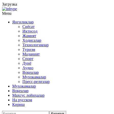
Загрузка
Menu
Янгиликлар
Сиёсат
Иқтисод
Жамият
Ҳодисалар
Технологиялар
Туризм
Маданият
Спорт
Дунё
Аудио
Воқеалар
Муҳокамалар
Пресс-релизлар
Муҳокамалар
Воқеалар
Махсус лойиҳалар
На русском
Кириш