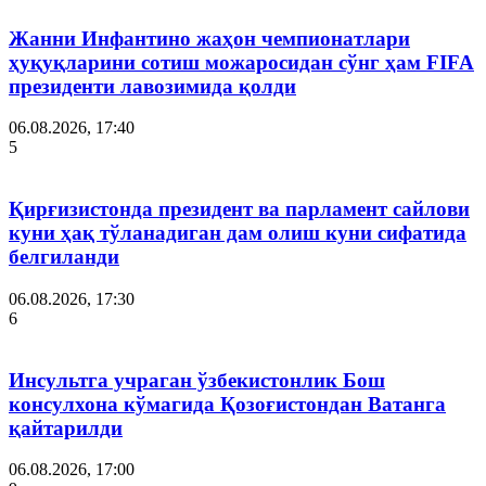
Жанни Инфантино жаҳон чемпионатлари
ҳуқуқларини сотиш можаросидан сўнг ҳам FIFA
президенти лавозимида қолди
06.08.2026, 17:40
5
Қирғизистонда президент ва парламент сайлови
куни ҳақ тўланадиган дам олиш куни сифатида
белгиланди
06.08.2026, 17:30
6
Инсультга учраган ўзбекистонлик Бош
консулхона кўмагида Қозоғистондан Ватанга
қайтарилди
06.08.2026, 17:00