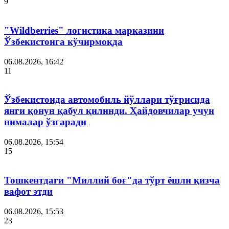
9
"Wildberries" логистика марказини
Ўзбекистонга кўчирмоқда
06.08.2026, 16:42
11
Ўзбекистонда автомобиль йўллари тўғрисида
янги қонун қабул қилинди. Ҳайдовчилар учун
нималар ўзгаради
06.08.2026, 15:54
15
Тошкентдаги "Миллий боғ"да тўрт ёшли қизча
вафот этди
06.08.2026, 15:53
23