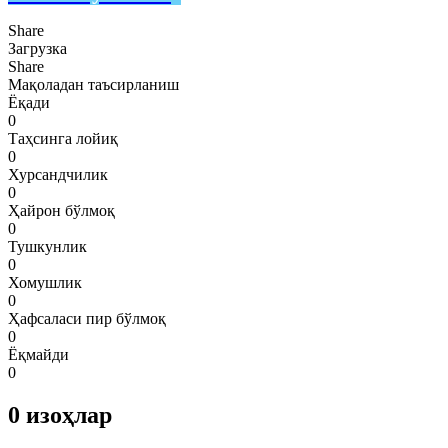
Share
Загрузка
Share
Мақоладан таъсирланиш
Ёқади
0
Таҳсинга лойиқ
0
Хурсандчилик
0
Ҳайрон бўлмоқ
0
Тушкунлик
0
Хомушлик
0
Ҳафсаласи пир бўлмоқ
0
Ёқмайди
0
0
изоҳлар