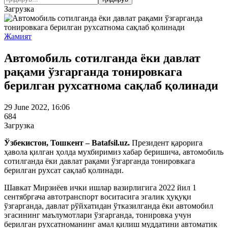
Загрузка
Жамият
Автомобиль сотилганда ёки давлат
рақами ўзгарганда тонировкага
берилган рухсатнома сақлаб қолинади
29 June 2022, 16:06
684
Загрузка
Ўзбекистон, Тошкент – Batafsil.uz.
Президент қарорига
ҳавола қилган ҳолда мухбиримиз хабар беришича, автомобиль
сотилганда ёки давлат рақами ўзгарганда тонировкага
берилган рухсат сақлаб қолинади.
Шавкат Мирзиёев ички ишлар вазирлигига 2022 йил 1
сентябргача автотранспорт воситасига эгалик ҳуқуқи
ўзгарганда, давлат рўйхатидан ўтказилганда ёки автомобил
эгасининг маълумотлари ўзгарганда, тонировка учун
берилган рухсатноманинг амал қилиш муддатини автоматик