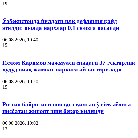
19
Ўзбекистонда йилдаги илк дефляция қайд
этилди: июлда нархлар 0,1 фоизга пасайди
06.08.2026, 10:40
15
Ислом Каримов мажмуаси ёнидаги 37 гектарлик
ҳудуд очиқ жамоат паркига айлантирилади
06.08.2026, 10:20
15
Россия байроғини пояндоз қилган ўзбек аёлига
нисбатан жиноят иши бекор қилинди
06.08.2026, 10:02
13