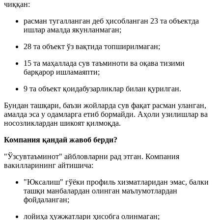
чиққан:
расман тугалланган деб ҳисобланган 23 та объектда
ишлар амалда якунланмаган;
28 та объект ўз вақтида топширилмаган;
15 та маҳаллада сув таъминоти ва оқава тизими
барқарор ишламаяпти;
9 та объект қоидабузарликлар билан қурилган.
Бундан ташқари, баъзи жойларда сув фақат расман уланган,
амалда эса у одамларга етиб бормайди. Аҳоли узилишлар ва
носозликлардан шикоят қилмоқда.
Компания қандай жавоб берди?
"Ўзсувтаъминот" айбловларни рад этган. Компания
вакилларининг айтишича:
"Юксалиш" гўёки профиль хизматларидан эмас, балки
ташқи манбалардан олинган маълумотлардан
фойдаланган;
лойиҳа ҳужжатлари ҳисобга олинмаган;