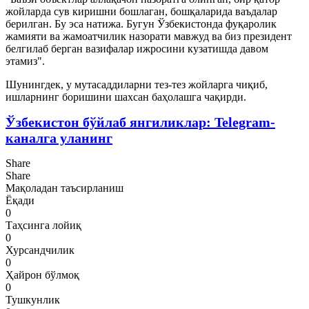
жойларда сув киришни бошлаган, бошқаларида ваъдалар
берилган. Бу эса натижа. Бугун Ўзбекистонда фуқаролик
жамияти ва жамоатчилик назорати мавжуд ва биз президент
белгилаб берган вазифалар ижросини кузатишда давом
этамиз".
Шунингдек, у мутасаддиларни тез-тез жойларга чиқиб,
ишларнинг боришини шахсан баҳолашга чақирди.
Ўзбекистон бўйлаб янгиликлар: Telegram-
каналга уланинг
Share
Share
Мақоладан таъсирланиш
Ёқади
0
Таҳсинга лойиқ
0
Хурсандчилик
0
Ҳайрон бўлмоқ
0
Тушкунлик