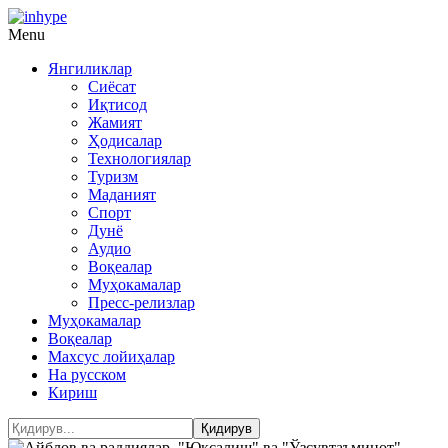
Menu
Янгиликлар
Сиёсат
Иқтисод
Жамият
Ҳодисалар
Технологиялар
Туризм
Маданият
Спорт
Дунё
Аудио
Воқеалар
Муҳокамалар
Пресс-релизлар
Муҳокамалар
Воқеалар
Махсус лойиҳалар
На русском
Кириш