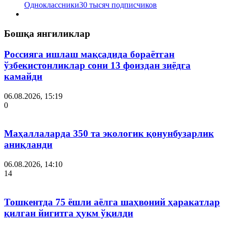
Одноклассники
30 тысяч подписчиков
Бошқа янгиликлар
Россияга ишлаш мақсадида бораётган
ўзбекистонликлар сони 13 фоиздан зиёдга
камайди
06.08.2026, 15:19
0
Маҳаллаларда 350 та экологик қонунбузарлик
аниқланди
06.08.2026, 14:10
14
Тошкентда 75 ёшли аёлга шаҳвоний ҳаракатлар
қилган йигитга ҳукм ўқилди