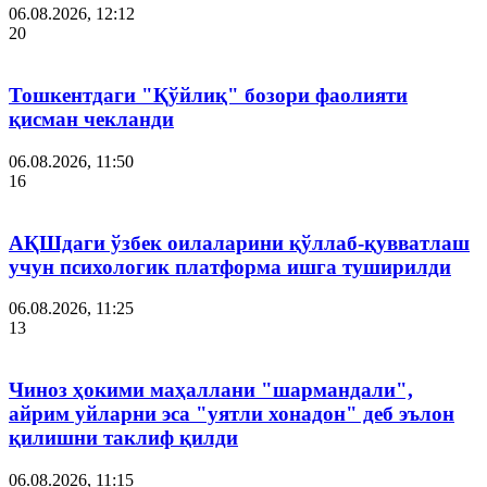
06.08.2026, 12:12
20
Тошкентдаги "Қўйлиқ" бозори фаолияти
қисман чекланди
06.08.2026, 11:50
16
АҚШдаги ўзбек оилаларини қўллаб-қувватлаш
учун психологик платформа ишга туширилди
06.08.2026, 11:25
13
Чиноз ҳокими маҳаллани "шармандали",
айрим уйларни эса "уятли хонадон" деб эълон
қилишни таклиф қилди
06.08.2026, 11:15