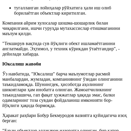
тугалланган лойиҳалар рўйхатига ҳали иш олиб
борилаётган объектлар киритилган.
Компания айрим хулосалар шошма-шошарлик билан
чиқарилгани, ишчи гуруҳда мутахассислар етишмаганини
маълум қилди.
"Текширув вақтида сув йўқлиги обект ишламаётганини
англатмайди. Эҳтимол, у техник кўрикдан ўтаётгандир", -
дейилади хабарда.
Юксалиш жавоби
Ўз навбатида, "Юксалиш" барча маълумотлар расмий
манбалардан, жумладан, компаниянинг ўзидан олинганини
таъкидламоқда. Шунингдек, ҳисоботда аҳолининг
шикоятлари ҳам инобатга олинган. Жамоатчиликнинг
таъкидлашича, гап фақат ҳужжатлар ҳақида эмас, балки
одамларнинг тоза сувдан фойдаланиш имконияти бор-
йўқлиги ҳақида бормоқда.
Ҳаракат раҳбари Бобур Бекмуродов вазиятга қуйидагича изоҳ
берган:
"Баъзи объектлар аллақачон назоратга олинган, бир қатор