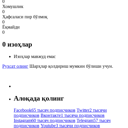
0
Хомушлик
0
Ҳафсаласи пир бўлмоқ
0
Ёқмайди
0
0
изоҳлар
Изоҳлар мавжуд емас
Рухсат олинг
Шарҳлар қолдириш мумкин бўлиши учун.
Алоқада қолинг
Facebook
65 тысяч подписчиков
Twitter
2 тысячи
подписчиков
Вконтакте
1 тысяча подписчиков
Instagram
60 тысяч подписчиков
Telegram
57 тысяч
подписчиков
Youtube
3 тысячи подписчиков