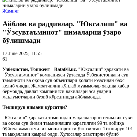
Жамият
Айблов ва раддиялар. "Юксалиш" ва
"Ўзсувтаъминот" нималарни ўзаро
бўлишмади
17 June 2025, 11:55
61
Ўзбекистон, Тошкент - Batafsil.uz
. "Юксалиш" ҳаракати ва
"Ўзсувтаъминот" компанияси ўртасида Ўзбекистондаги сув
таъминоти ва оқова сув объектлари ҳолати юзасидан баҳс
келиб чиқди. Жамоатчилик кўплаб муаммолар ҳақида хабар
бермоқда, давлат компанияси вакиллари эса уларни
маълумотларни бузиб кўрсатишда айбламоқда.
Текширув нимани кўрсатди?
"Юксалиш" ҳаракати томонидан маҳаллаларни ичимлик суви
ва оқова сув билан таъминлашга қаратилган 99 та лойиҳа
бўйича жамоатчилик мониторинги ўтказилган. Текширув 101
та маҳаллани қамраб олди. Хулосалар хавотирли бўлиб