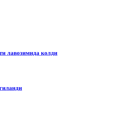
ти лавозимида қолди
лгиланди