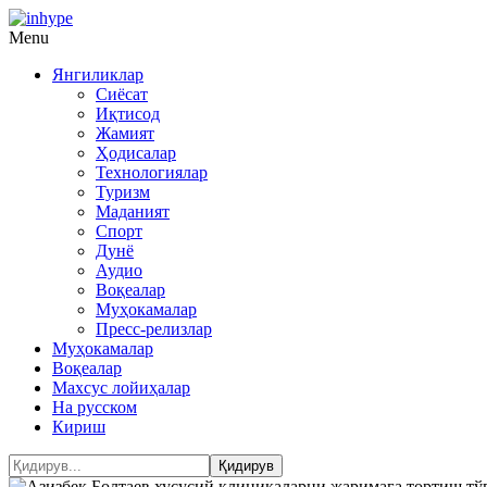
Menu
Янгиликлар
Сиёсат
Иқтисод
Жамият
Ҳодисалар
Технологиялар
Туризм
Маданият
Спорт
Дунё
Аудио
Воқеалар
Муҳокамалар
Пресс-релизлар
Муҳокамалар
Воқеалар
Махсус лойиҳалар
На русском
Кириш