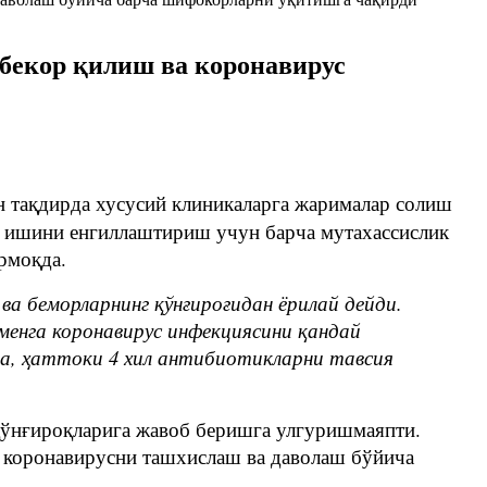
 бекор қилиш ва коронавирус
н тақдирда хусусий клиникаларга жарималар солиш
г ишини енгиллаштириш учун барча мутахассислик
рмоқда.
а беморларнинг қўнғироғидан ёрилай дейди.
 менга коронавирус инфекциясини қандай
та, ҳаттоки 4 хил антибиотикларни тавсия
 қўнғироқларига жавоб беришга улгуришмаяпти.
 коронавирусни ташхислаш ва даволаш бўйича