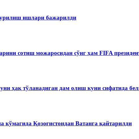
 қурилиш ишлари бажарилди
рини сотиш можаросидан сўнг ҳам FIFA президен
куни ҳақ тўланадиган дам олиш куни сифатида бе
на кўмагида Қозоғистондан Ватанга қайтарилди