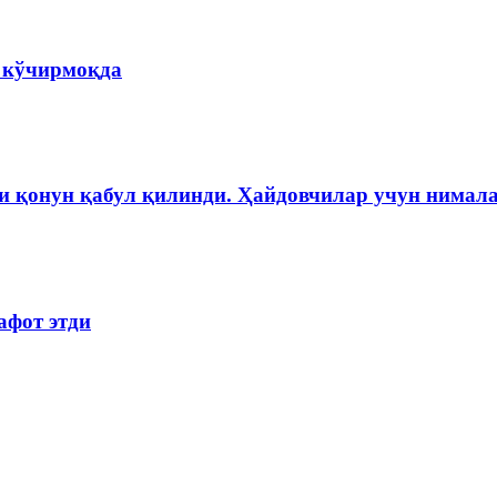
а кўчирмоқда
и қонун қабул қилинди. Ҳайдовчилар учун нимала
афот этди