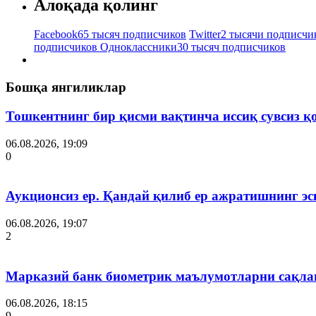
Алоқада қолинг
Facebook
65 тысяч подписчиков
Twitter
2 тысячи подписчи
подписчиков
Одноклассники
30 тысяч подписчиков
Бошқа янгиликлар
Тошкентнинг бир қисми вақтинча иссиқ сувсиз қ
06.08.2026, 19:09
0
Аукционсиз ер. Қандай қилиб ер ажратишнинг эс
06.08.2026, 19:07
2
Марказий банк биометрик маълумотларни сақла
06.08.2026, 18:15
9