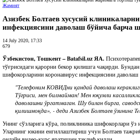
Жамият
Азизбек Болтаев хусусий клиникаларни
инфекциясини даволаш бўйича барча 
14 July 2020, 17:33
679
Ўзбекистон, Тошкент – Batafsil.uz ЯА.
Психотерапев
тўғрисидаги қарорни бекор қилишга чақирди. Бунда
шифокорларини коронавирус инфекциясини даволаш б
"Телефоним КОВИДни қандай даволаш кераклиги 
Тўғриси, мен билмайман! Мен юқумли касалликла
даволашни ўргатмаган. Шу билан бирга, савод
қилишмоқда», - деди Азизбек Болтаев ўзининг Te
Унинг сўзларига кўра, поликлиника шифокорлари ўз 
Уларнинг юкини енгиллаштириш учун Болтаев тажри
онлайн видео-курс яратишни таклиф қилди.