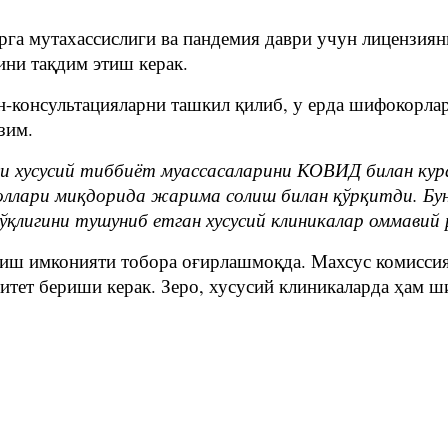
га мутахассислиги ва пандемия даври учун лицензияни
ини тақдим этиш керак.
н-консультацияларни ташкил қилиб, у ерда шифокорла
зим.
си хусусий тиббиёт муассасаларини КОВИД билан ку
оллари миқдорида жарима солиш билан қўрқитди. Бу
қлигини тушуниб етган хусусий клиникалар оммавий 
иш имконияти тобора оғирлашмоқда. Махсус комиссия
тет бериши керак. Зеро, хусусий клиникаларда ҳам ш