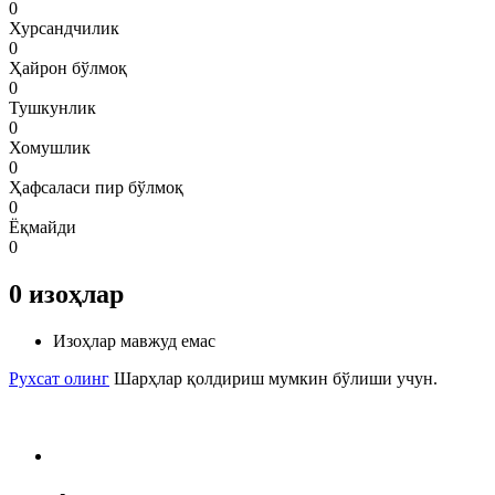
0
Хурсандчилик
0
Ҳайрон бўлмоқ
0
Тушкунлик
0
Хомушлик
0
Ҳафсаласи пир бўлмоқ
0
Ёқмайди
0
0
изоҳлар
Изоҳлар мавжуд емас
Рухсат олинг
Шарҳлар қолдириш мумкин бўлиши учун.