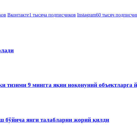
ков
Вконтакте
1 тысяча подписчиков
Instagram
60 тысяч подписчи
олади
ки тизими 9 мингга яқин ноқонуний объектларга 
ш бўйича янги талабларни жорий қилди