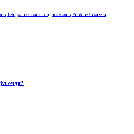
ков
Telegram
57 тысяч подписчиков
Youtube
3 тысячи
йўл очди?