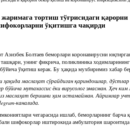
 жаримага тортиш тўғрисидаги қарорни
шифокорларни ўқитишга чақирди
т Азизбек Болтаев беморлари коронавирусни юқтирга
н ташқари, унинг фикрича, поликлиника ходимларинин
ўйича ўқитиш керак. Бу ҳақида мухбиримиз хабар бе
ҳақида маслаҳат сўрайдиган қариндошлар, дўстлар в
р бўйича мутахассис ёки вирусолог эмасман. Ҳеч ким
сиз маслаҳат беришни ҳам истамайман. Айримлар уч
legram-каналида.
имкониятлари чегарасида ишлаб, беморларнинг барча
бали шифокорлар иштирокида амбулатория шароитида