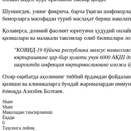
Шунингдек, унинг фикрича, барча ўқиган шифокорлар
беморларга масофадан туриб маслаҳат бериш ваколат
Қолаверса, доимий фаолият юритувчи ҳудудий онлай
қилишлари ва малакали тавсиялар олиб билишлари ло
"КОВИД-19 бўйича республика махсус комиссия
юқтиришнинг ҳар-бир ҳолати учун 6000 АҚШ д
шароитда инфекция юқтирмасликнинг иложи йў
Охир-оқибатда аҳолининг тиббий ёрдамдан фойдалан
қилиши ва клиникаларга бундай жарималардан иммуни
ёзмоқда Азизбек Болтаев.
Share
Share
Мақоладан таъсирланиш
Ёқади
0
Таҳсинга лойиқ