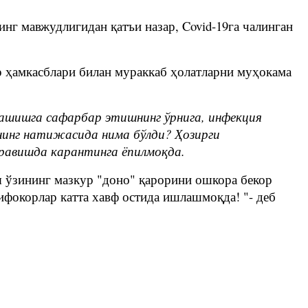
нг мавжудлигидан қатъи назар, Covid-19га чалинган
р ҳамкасблари билан мураккаб ҳолатларни муҳокама
рашишга сафарбар этишнинг ўрнига, инфекция
нинг натижасида нима бўлди? Ҳозирги
равишда карантинга ёпилмоқда.
 ўзининг мазкур "доно" қарорини ошкора бекор
ифокорлар катта хавф остида ишлашмоқда! "- деб