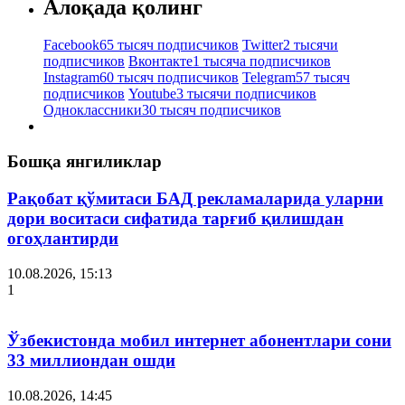
Алоқада қолинг
Facebook
65 тысяч подписчиков
Twitter
2 тысячи
подписчиков
Вконтакте
1 тысяча подписчиков
Instagram
60 тысяч подписчиков
Telegram
57 тысяч
подписчиков
Youtube
3 тысячи подписчиков
Одноклассники
30 тысяч подписчиков
Бошқа янгиликлар
Рақобат қўмитаси БАД рекламаларида уларни
дори воситаси сифатида тарғиб қилишдан
огоҳлантирди
10.08.2026, 15:13
1
Ўзбекистонда мобил интернет абонентлари сони
33 миллиондан ошди
10.08.2026, 14:45