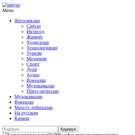
Menu
Янгиликлар
Сиёсат
Иқтисод
Жамият
Ҳодисалар
Технологиялар
Туризм
Маданият
Спорт
Дунё
Аудио
Воқеалар
Муҳокамалар
Пресс-релизлар
Муҳокамалар
Воқеалар
Махсус лойиҳалар
На русском
Кириш