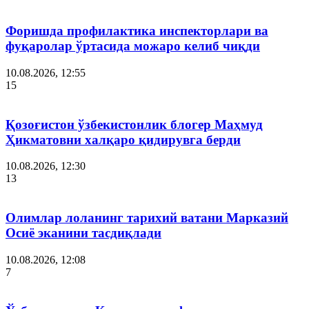
Форишда профилактика инспекторлари ва
фуқаролар ўртасида можаро келиб чиқди
10.08.2026, 12:55
15
Қозоғистон ўзбекистонлик блогер Маҳмуд
Ҳикматовни халқаро қидирувга берди
10.08.2026, 12:30
13
Олимлар лоланинг тарихий ватани Марказий
Осиё эканини тасдиқлади
10.08.2026, 12:08
7