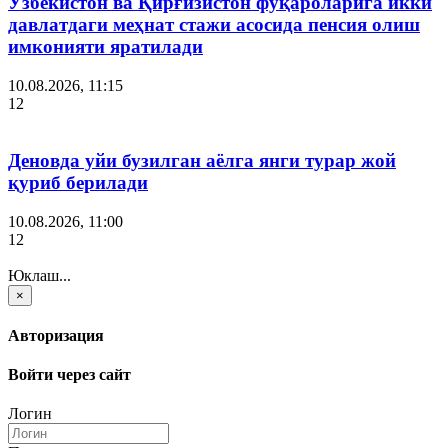
Ўзбекистон ва Қирғизистон фуқароларига икки
давлатдаги меҳнат стажи асосида пенсия олиш
имконияти яратилади
10.08.2026, 11:15
12
Деновда уйи бузилган аёлга янги турар жой
қуриб берилади
10.08.2026, 11:00
12
Юклаш...
×
Авторизация
Войти через сайт
Логин