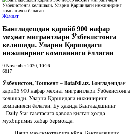
Жамият
Бангладешдан қарийб 900 нафар
меҳнат мигрантлари Ўзбекистонга
келишади. Уларни Қаршидаги
инжиниринг компанияси ёллаган
9 November 2020, 10:26
6817
Ўзбекистон, Тошкент – Batafsil.uz.
Бангладешдан
қарийб 900 нафар меҳнат мигрантлари Ўзбекистонга
келишади. Уларни Қаршидаги инжиниринг
компанияси ёллаган. Бу ҳақида Бангладешнинг
Daily Star газетасига ҳавола қилган ҳолда
мухбиримиз хабар бермоқда.
Нашр маълумотларига кўра, Бангладешлик