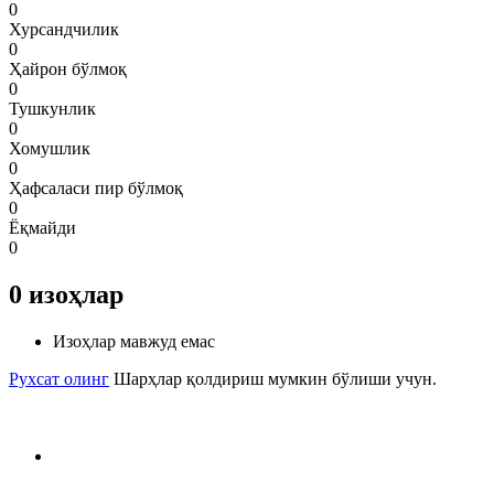
0
Хурсандчилик
0
Ҳайрон бўлмоқ
0
Тушкунлик
0
Хомушлик
0
Ҳафсаласи пир бўлмоқ
0
Ёқмайди
0
0
изоҳлар
Изоҳлар мавжуд емас
Рухсат олинг
Шарҳлар қолдириш мумкин бўлиши учун.