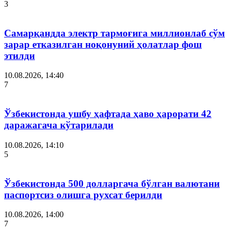
3
Самарқандда электр тармоғига миллионлаб сўм
зарар етказилган ноқонуний ҳолатлар фош
этилди
10.08.2026, 14:40
7
Ўзбекистонда ушбу ҳафтада ҳаво ҳарорати 42
даражагача кўтарилади
10.08.2026, 14:10
5
Ўзбекистонда 500 долларгача бўлган валютани
паспортсиз олишга рухсат берилди
10.08.2026, 14:00
7