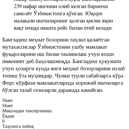
239 нафар ишчини олиб келган биринчи
самолёт Ўзбекистонга қўнган. Юқори
малакали ишчиларнинг қолган қисми яқин
вақт ичида иккита рейс билан етиб келади.
Бангладеш меҳнат бозорини таҳлил қилаётган
мутахассислар Ўзбекистонни ушбу мамлакат
фуқароларини иш билан таъминлаш учун яхши
имконият деб баҳолашмоқда. Бангладеш ҳукумати
учун ҳозирги кунда янги меҳнат бозорларини излаб
топиш ўта муҳимдир. Чунки турли сабабларга кўра
Форс кўрфази мамлакатларида хорижий ишчиларга
бўлган талаб сезиларли даражада камайган.
Share
Share
Мақоладан таъсирланиш
Ёқади
0
Таҳсинга лойиқ