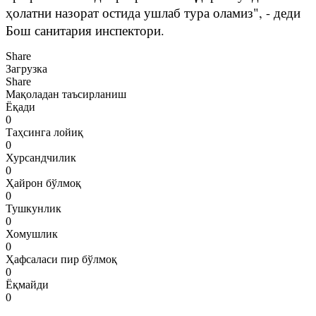
ҳолатни назорат остида ушлаб тура оламиз", - деди
Бош санитария инспектори.
Share
Загрузка
Share
Мақоладан таъсирланиш
Ёқади
0
Таҳсинга лойиқ
0
Хурсандчилик
0
Ҳайрон бўлмоқ
0
Тушкунлик
0
Хомушлик
0
Ҳафсаласи пир бўлмоқ
0
Ёқмайди
0