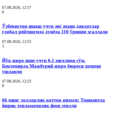
07.08.2026, 12:57
0
Ўзбекистон яшаш учун энг яхши давлатлар
глобал рейтингида дунёда 110 ўринни эгаллади
07.08.2026, 12:55
3
Йўқ ижро иши учун 6,1 миллион сўм.
Бектемирда Мажбурий ижро бюроси ходими
ушланди
07.08.2026, 12:25
8
66 минг долларлик коттеж низоси: Тошкентда
йирик товламачилик фош этилди