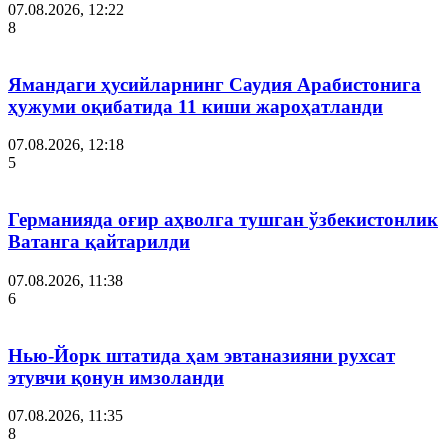
07.08.2026, 12:22
8
Ямандаги ҳусийларнинг Саудия Арабистонига
ҳужуми оқибатида 11 киши жароҳатланди
07.08.2026, 12:18
5
Германияда оғир аҳволга тушган ўзбекистонлик
Ватанга қайтарилди
07.08.2026, 11:38
6
Нью-Йорк штатида ҳам эвтаназияни рухсат
этувчи қонун имзоланди
07.08.2026, 11:35
8