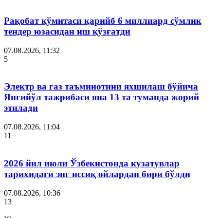
Рақобат қўмитаси қарийб 6 миллиард сўмлик
тендер юзасидан иш қўзғатди
07.08.2026, 11:32
5
Электр ва газ таъминотини яхшилаш бўйича
Янгийўл тажрибаси яна 13 та туманда жорий
этилади
07.08.2026, 11:04
11
2026 йил июли Ўзбекистонда кузатувлар
тарихидаги энг иссиқ ойлардан бири бўлди
07.08.2026, 10:36
13