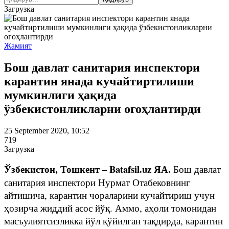
Загрузка
Жамият
Бош давлат санитария инспектори
карантин янада кучайтиртилиши
мумкинлиги ҳақида
ўзбекистонликларни огоҳлантирди
25 September 2020, 10:52
719
Загрузка
Ўзбекистон, Тошкент – Batafsil.uz ЯА.
Бош давлат
санитария инспектори Нурмат Отабековнинг
айтишича, карантин чораларини кучайтириш учун
ҳозирча жиддий асос йўқ. Аммо, аҳоли томонидан
масъулиятсизликка йўл қўйилган тақдирда, карантин