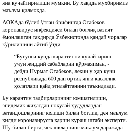
яна кучайтирилиши мумкин. Бу ҳақида мухбиримиз
маълум қилмоқда.
АОКАда бўлиб ўтган брифингда Отабеков
коронавирус инфекцияси билан боғлиқ вазият
ёмонлашган тақдирда Ўзбекистонда қандай чоралар
кўрилишини айтиб ўтди.
“Бугунги кунда карантинни кучайтириш
учун жиддий сабабларни кўрмаяпман, -
дейди Нурмат Отабеков, лекин у ҳар куни
республикада 600 дан ортиқ янги касаллик
ҳолатлари қайд этилаётганини таъкидлади.
Бу карантин тадбирларининг юмшатилиши,
эпидемик жиҳатдан ноқулай ҳудудлардан
ватандошларнинг келиши билан боғлиқ, дея маълум
қилди коронавирусга қарши кураш штаби эксперти.
Шу билан бирга, чекловларнинг маълум даражада