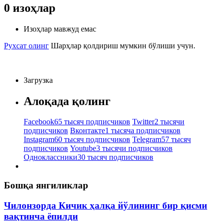
0
изоҳлар
Изоҳлар мавжуд емас
Рухсат олинг
Шарҳлар қолдириш мумкин бўлиши учун.
Загрузка
Алоқада қолинг
Facebook
65 тысяч подписчиков
Twitter
2 тысячи
подписчиков
Вконтакте
1 тысяча подписчиков
Instagram
60 тысяч подписчиков
Telegram
57 тысяч
подписчиков
Youtube
3 тысячи подписчиков
Одноклассники
30 тысяч подписчиков
Бошқа янгиликлар
Чилонзорда Кичик ҳалқа йўлининг бир қисми
вақтинча ёпилди