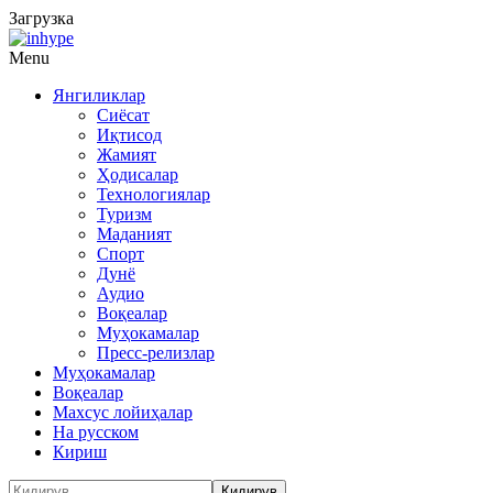
Загрузка
Menu
Янгиликлар
Сиёсат
Иқтисод
Жамият
Ҳодисалар
Технологиялар
Туризм
Маданият
Спорт
Дунё
Аудио
Воқеалар
Муҳокамалар
Пресс-релизлар
Муҳокамалар
Воқеалар
Махсус лойиҳалар
На русском
Кириш