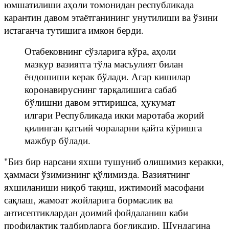
юмшатилиши аҳоли томонидан республикада
карантин давом этаётганининг унутилиши ва ўзини
истаганча тутишига имкон берди.
Отабековнинг сўзларига кўра, аҳоли
мазкур вазиятга тўла масъулият билан
ёндошиши керак бўлади. Агар кишилар
коронавируснинг тарқалишига сабаб
бўлишни давом эттиришса, ҳукумат
илгари Республикада икки маротаба жорий
қилинган қатъий чораларни қайта кўришга
мажбур бўлади.
"Биз бир нарсани яхши тушуниб олишимиз керакки,
ҳаммаси ўзимизнинг қўлимизда. Вазиятнинг
яхшиланиши ниқоб тақиш, ижтимоий масофани
сақлаш, жамоат жойларига бормаслик ва
антисептиклардан доимий фойдаланиш каби
профилактик тадбирларга боғлиқдир. Шундагина