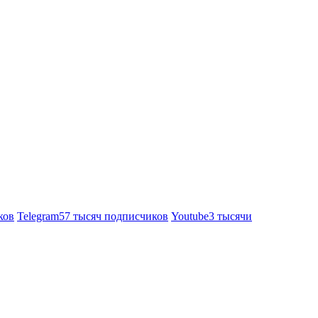
ков
Telegram
57 тысяч подписчиков
Youtube
3 тысячи