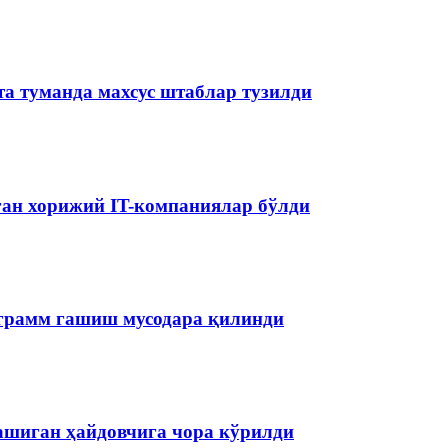
та туманда махсус штаблар тузилди
аган хорижий IT-компаниялар бўлди
ограмм гашиш мусодара қилинди
ашиган ҳайдовчига чора кўрилди