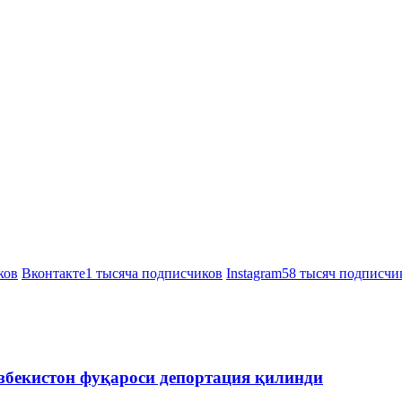
ков
Вконтакте
1 тысяча подписчиков
Instagram
58 тысяч подписчи
збекистон фуқароси депортация қилинди