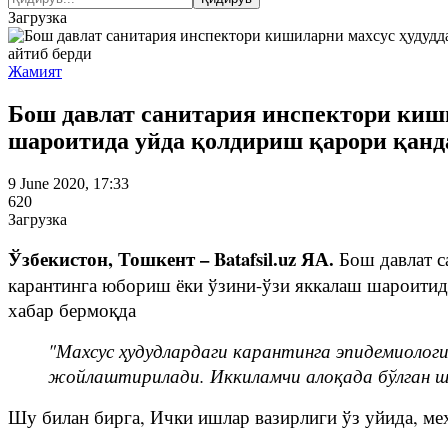
Загрузка
Жамият
Бош давлат санитария инспектори киши
шароитида уйда қолдириш қарори қанд
9 June 2020, 17:33
620
Загрузка
Ўзбекистон, Тошкент – Batafsil.uz ЯА.
Бош давлат с
карантинга юбориш ёки ўзини-ўзи яккалаш шароитид
хабар бермоқда
"Махсус ҳудудлардаги карантинга эпидемиолог
жойлаштирилади. Иккиламчи алоқада бўлган ша
Шу билан бирга, Ички ишлар вазирлиги ўз уйида, ме