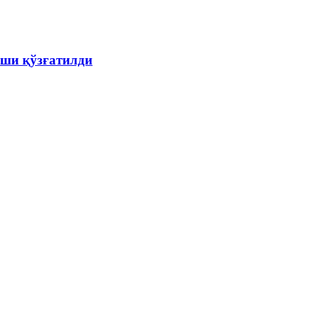
ши қўзғатилди