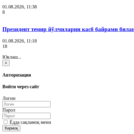
01.08.2026, 11:38
8
Президент темир йўлчиларни касб байрами била
01.08.2026, 11:18
18
Юклаш...
×
Авторизация
Войти через сайт
Логин
Парол
Ёдда сақламоқ мени