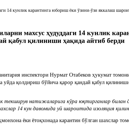
ларни махсус ҳудуддаги 14 кунлик кар
ай қабул қилиниши ҳақида айтиб берди
анитария инспектори Нурмат Отабеков ҳукумат томон
а уйда қолдириш бўйича қарор қандай қабул қилиниши
ик текширув натижаларига кўра юқтирганлар билан д
хслар 14 кун давомида уй шароитида изоляция қилина
ҳмонхона ёки ётоқхонада карантин бўлган шахслар том