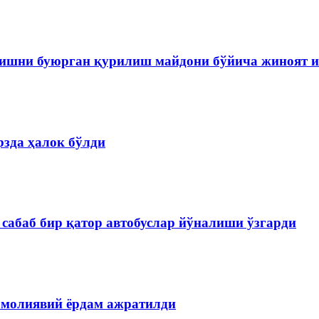
ишни буюрган қурилиш майдони бўйича жиноят и
зда ҳалок бўлди
сабаб бир қатор автобуслар йўналиши ўзгарди
 молиявий ёрдам ажратилди