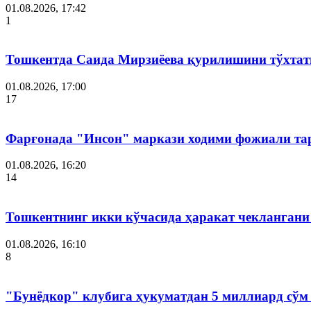
01.08.2026, 17:42
1
Тошкентда Саида Мирзиёева қурилишини тўхтат
01.08.2026, 17:00
17
Фарғонада "Инсон" маркази ходими фожиали тар
01.08.2026, 16:20
14
Тошкентнинг икки кўчасида ҳаракат чеклангани 
01.08.2026, 16:10
8
"Бунёдкор" клубига ҳукуматдан 5 миллиард сўм