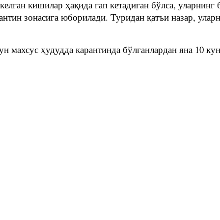
келган кишилар ҳақида гап кетадиган бўлса, уларнинг 
рантин зонасига юборилади. Туридан қатъи назар, ула
н махсус ҳудудда карантинда бўлганлардан яна 10 кун