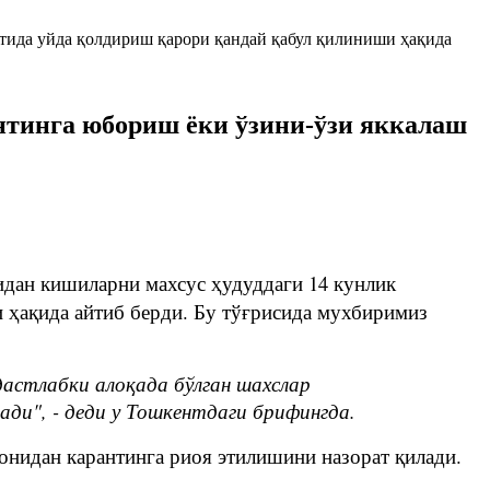
антинга юбориш ёки ўзини-ўзи яккалаш
идан кишиларни махсус ҳудуддаги 14 кунлик
 ҳақида айтиб берди. Бу тўғрисида мухбиримиз
астлабки алоқада бўлган шахслар
ди", - деди у Тошкентдаги брифингда.
онидан карантинга риоя этилишини назорат қилади.