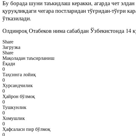
Бу борада шуни таъкидлаш керакки, агарда чет элдан 
қуруқликдаги чегара постларидан тўғридан-тўғри ка
ўтказилади.
Олдинроқ Отабеков нима сабабдан Ўзбекистонда 14 ку
Share
Загрузка
Share
Мақоладан таъсирланиш
Ёқади
0
Таҳсинга лойиқ
0
Хурсандчилик
0
Ҳайрон бўлмоқ
0
Тушкунлик
0
Хомушлик
0
Ҳафсаласи пир бўлмоқ
0