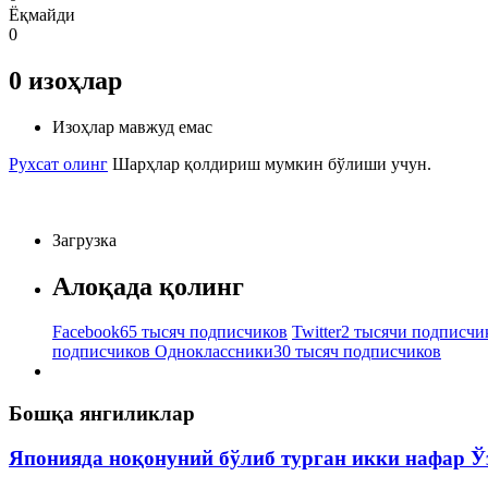
Ёқмайди
0
0
изоҳлар
Изоҳлар мавжуд емас
Рухсат олинг
Шарҳлар қолдириш мумкин бўлиши учун.
Загрузка
Алоқада қолинг
Facebook
65 тысяч подписчиков
Twitter
2 тысячи подписчи
подписчиков
Одноклассники
30 тысяч подписчиков
Бошқа янгиликлар
Японияда ноқонуний бўлиб турган икки нафар Ў