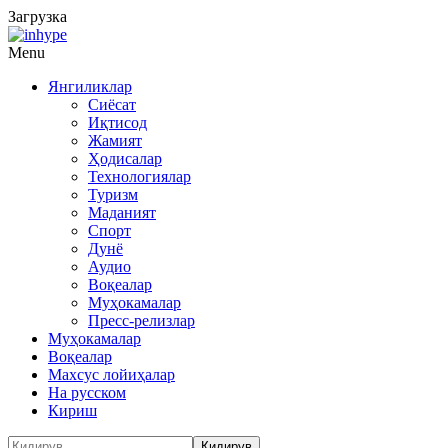
Загрузка
Menu
Янгиликлар
Сиёсат
Иқтисод
Жамият
Ҳодисалар
Технологиялар
Туризм
Маданият
Спорт
Дунё
Аудио
Воқеалар
Муҳокамалар
Пресс-релизлар
Муҳокамалар
Воқеалар
Махсус лойиҳалар
На русском
Кириш