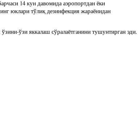
барчаси 14 кун давомида аэропортдан ёки
рнинг юклари тўлиқ дезинфекция жараёнидан
 ўзини-ўзи яккалаш сўралаётганини тушунтирган эди.