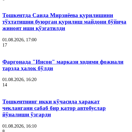
Тошкентда Саида Мирзиёева қурилишини
тўхтатишни буюрган қурилиш майдони бўйича
жиноят иши қўзғатилди
01.08.2026, 17:00
17
Фарғонада "Инсон" маркази ходими фожиали
тарзда ҳалок бўлди
01.08.2026, 16:20
14
Тошкентнинг икки кўчасида ҳаракат
чеклангани сабаб бир қатор автобуслар
йўналиши ўзгарди
01.08.2026, 16:10
8