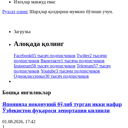
Изоҳлар мавжуд емас
Рухсат олинг
Шарҳлар қолдириш мумкин бўлиши учун.
Загрузка
Алоқада қолинг
Facebook
65 тысяч подписчиков
Twitter
2 тысячи
подписчиков
Вконтакте
1 тысяча подписчиков
Instagram
58 тысяч подписчиков
Telegram
57 тысяч
подписчиков
Youtube
3 тысячи подписчиков
Одноклассники
30 тысяч подписчиков
Бошқа янгиликлар
Японияда ноқонуний бўлиб турган икки нафар
Ўзбекистон фуқароси депортация қилинди
01.08.2026, 17:42
1