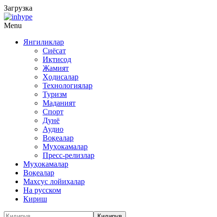
Загрузка
Menu
Янгиликлар
Сиёсат
Иқтисод
Жамият
Ҳодисалар
Технологиялар
Туризм
Маданият
Спорт
Дунё
Аудио
Воқеалар
Муҳокамалар
Пресс-релизлар
Муҳокамалар
Воқеалар
Махсус лойиҳалар
На русском
Кириш