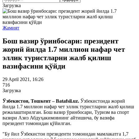
Загрузка
Жамият
Бош вазир ўринбосари: президент
жорий йилда 1.7 миллион нафар чет
эллик туристларни жалб қилиш
вазифасини қўйди
29 April 2021, 16:26
716
Загрузка
Ўзбекистон, Тошкент – Batafsil.uz.
Ўзбекистонда жорий
йилда 1.7 миллион нафар чет эллик туристларни жалб қилиш
режалаштирилган. Бош вазир ўринбосари, Туризм ва спорт
вазири Азиз Абдуҳакимовнинг айтишича, бу вазифа
президент томонидан қўйилган.
"Бу йил Ўзбекистон президенти томонидан мамлакатга 1,7