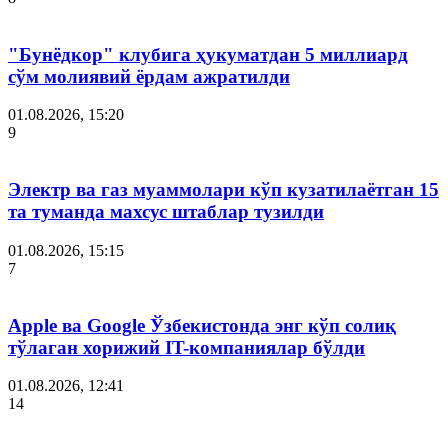
"Бунёдкор" клубига ҳукуматдан 5 миллиард
сўм молиявий ёрдам ажратилди
01.08.2026, 15:20
9
Электр ва газ муаммолари кўп кузатилаётган 15
та туманда махсус штаблар тузилди
01.08.2026, 15:15
7
Apple ва Google Ўзбекистонда энг кўп солиқ
тўлаган хорижий IT-компаниялар бўлди
01.08.2026, 12:41
14