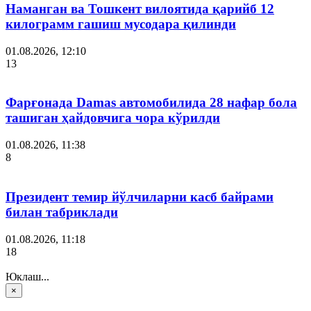
Наманган ва Тошкент вилоятида қарийб 12
килограмм гашиш мусодара қилинди
01.08.2026, 12:10
13
Фарғонада Damas автомобилида 28 нафар бола
ташиган ҳайдовчига чора кўрилди
01.08.2026, 11:38
8
Президент темир йўлчиларни касб байрами
билан табриклади
01.08.2026, 11:18
18
Юклаш...
×