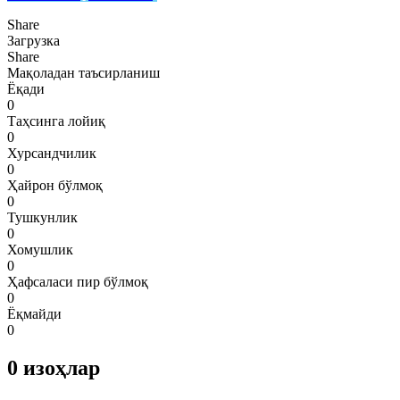
Share
Загрузка
Share
Мақоладан таъсирланиш
Ёқади
0
Таҳсинга лойиқ
0
Хурсандчилик
0
Ҳайрон бўлмоқ
0
Тушкунлик
0
Хомушлик
0
Ҳафсаласи пир бўлмоқ
0
Ёқмайди
0
0
изоҳлар