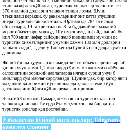
миллион чет эллик ва 7,5 миллион маҳаллий сайёҳларни жалб
этиш вазифаси қўйилган, туристик хизматлар экспорти эса
370 миллион долларни ташкил этиши лозим. Шуни
таъкидлаш керакки, бу рақамларнинг энг катта улушини
зиёрат туризми ташкил этади. Юртимизда 784 та ислом
объектлари, 19 та христиан ва 8 та буддавийлик маданий
мерос объектлари мавжуд. Шу имкониятдан фойдаланиб, бу
йил 700 минг нафар сайёҳни жалб қилишимиз мумкин ва
туристик хизматларнинг умумий ҳажми 130 млн долларни
ташкил этади", - деди у Тошкентда бўлиб ўтган давра суҳбати
давомида.
Жорий йилда ҳудудлар кесимида зиёрат объектларини тарғиб
қилиш учун жами 1,1 миллиард сўм, мамлакатимиз сайёҳлик
салоҳиятини хорижий давлатларда илгари суриш учун 6
миллиард сўм маблағ сарфланади. Шунингдек, бир қатор янги
маҳаллий ва хорижий йўналишларда ҳаво ва темир йўл
қатновларини йўлга қўйиш режалаштирилган.
Эслатиб ўтамизки, Самарқанжжа янги туристик кластер
ташкил қилинади. Бу ерда 8та меҳмонхона ва бир қатор
туристик зоналар қад ростлайди.
Ўзбекистон бўйлаб янгиликлар:
Telegram-
каналга уланинг