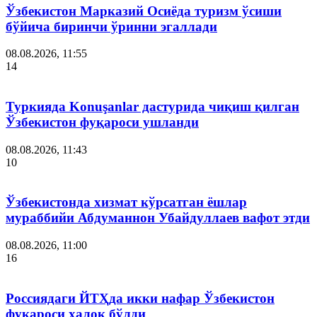
Ўзбекистон Марказий Осиёда туризм ўсиши
бўйича биринчи ўринни эгаллади
08.08.2026, 11:55
14
Туркияда Konuşanlar дастурида чиқиш қилган
Ўзбекистон фуқароси ушланди
08.08.2026, 11:43
10
Ўзбекистонда хизмат кўрсатган ёшлар
мураббийи Абдуманнон Убайдуллаев вафот этди
08.08.2026, 11:00
16
Россиядаги ЙТҲда икки нафар Ўзбекистон
фуқароси ҳалок бўлди