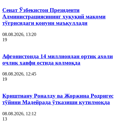
Сенат Ўзбекистон Президенти
Администрациясининг ҳуқуқий мақоми
тўғрисидаги қонунн маъқуллади
08.08.2026, 13:20
19
Афғонистонда 14 миллиондан ортиқ аҳоли
очлик хавфи остида қолмоқда
08.08.2026, 12:45
19
Криштиану Роналду ва Жоржина Родригес
тўйини Мадейрада ўтказиши кутилмоқда
08.08.2026, 12:12
13