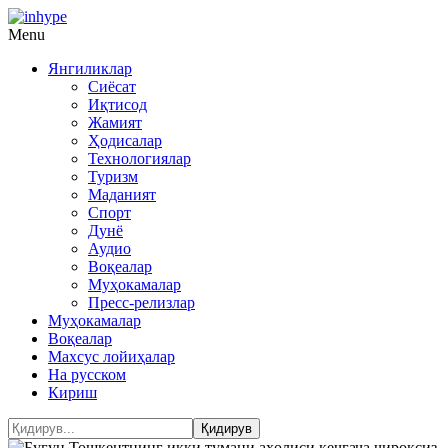
Menu
Янгиликлар
Сиёсат
Иқтисод
Жамият
Ҳодисалар
Технологиялар
Туризм
Маданият
Спорт
Дунё
Аудио
Воқеалар
Муҳокамалар
Пресс-релизлар
Муҳокамалар
Воқеалар
Махсус лойиҳалар
На русском
Кириш