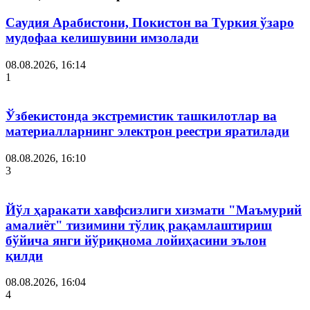
Саудия Арабистони, Покистон ва Туркия ўзаро
мудофаа келишувини имзолади
08.08.2026, 16:14
1
Ўзбекистонда экстремистик ташкилотлар ва
материалларнинг электрон реестри яратилади
08.08.2026, 16:10
3
Йўл ҳаракати хавфсизлиги хизмати "Маъмурий
амалиёт" тизимини тўлиқ рақамлаштириш
бўйича янги йўриқнома лойиҳасини эълон
қилди
08.08.2026, 16:04
4