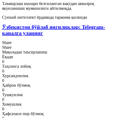
Таъмирлаш ишлари белгиланган вақтдан аввалроқ
якунланиши мумкинлиги айтилмоқда.
Сунъий интеллект ёрдамида таржима қилинди
Ўзбекистон бўйлаб янгиликлар: Telegram-
каналга уланинг
Share
Share
Мақоладан таъсирланиш
Ёқади
0
Таҳсинга лойиқ
0
Хурсандчилик
0
Ҳайрон бўлмоқ
0
Тушкунлик
0
Хомушлик
0
Ҳафсаласи пир бўлмоқ