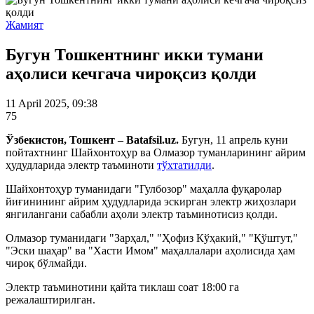
Жамият
Бугун Тошкентнинг икки тумани
аҳолиси кечгача чироқсиз қолди
11 April 2025, 09:38
75
Ўзбекистон, Тошкент – Batafsil.uz.
Бугун, 11 апрель куни
пойтахтнинг Шайхонтоҳур ва Олмазор туманларининг айрим
ҳудудларида электр таъминоти
тўхтатилди
.
Шайхонтоҳур туманидаги "Гулбозор" маҳалла фуқаролар
йиғинининг айрим ҳудудларида эскирган электр жиҳозлари
янгилангани сабабли аҳоли электр таъминотисиз қолди.
Олмазор туманидаги "Зарҳал," "Ҳофиз Кўҳакий," "Қўштут,"
"Эски шаҳар" ва "Хасти Имом" маҳаллалари аҳолисида ҳам
чироқ бўлмайди.
Электр таъминотини қайта тиклаш соат 18:00 га
режалаштирилган.