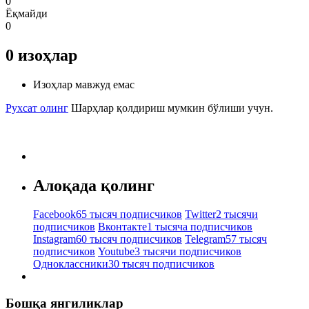
0
Ёқмайди
0
0
изоҳлар
Изоҳлар мавжуд емас
Рухсат олинг
Шарҳлар қолдириш мумкин бўлиши учун.
Алоқада қолинг
Facebook
65 тысяч подписчиков
Twitter
2 тысячи
подписчиков
Вконтакте
1 тысяча подписчиков
Instagram
60 тысяч подписчиков
Telegram
57 тысяч
подписчиков
Youtube
3 тысячи подписчиков
Одноклассники
30 тысяч подписчиков
Бошқа янгиликлар