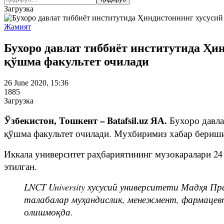
Загрузка
Жамият
Бухоро давлат тиббиёт институтида Ҳи
қўшма факультет очилади
26 June 2020, 15:36
1885
Загрузка
Ўзбекистон, Тошкент – Batafsil.uz ЯА.
Бухоро давла
қўшма факультет очилади. Мухбиримиз хабар беришич
Иккала университет раҳбариятининг музокаралари 2
этилган.
LNCT University хусусий университети Мадҳя 
талабалар муҳандислик, менежмент, фармацевт
олишмоқда.