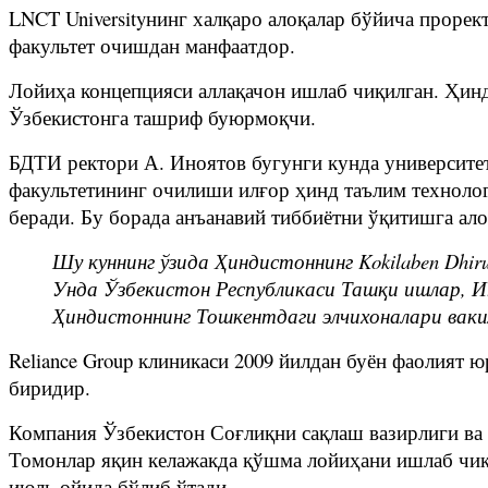
LNCT Universityнинг халқаро алоқалар бўйича проре
факультет очишдан манфаатдор.
Лойиҳа концепцияси аллақачон ишлаб чиқилган. Ҳинд
Ўзбекистонга ташриф буюрмоқчи.
БДТИ ректори А. Иноятов бугунги кунда университет
факультетининг очилиши илғор ҳинд таълим технолог
беради. Бу борада анъанавий тиббиётни ўқитишга ал
Шу куннинг ўзида Ҳиндистоннинг Kokilaben Dhir
Унда Ўзбекистон Республикаси Ташқи ишлар, Ин
Ҳиндистоннинг Тошкентдаги элчихоналари вак
Reliance Group клиникаси 2009 йилдан буён фаолият 
биридир.
Компания Ўзбекистон Соғлиқни сақлаш вазирлиги ва
Томонлар яқин келажакда қўшма лойиҳани ишлаб чиқ
июль ойида бўлиб ўтади.