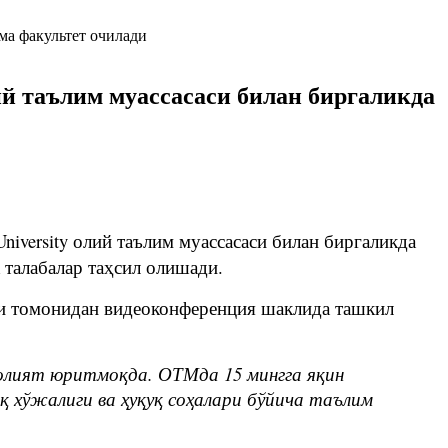
ий таълим муассасаси билан биргаликда
iversity олий таълим муассасаси билан биргаликда
 талабалар таҳсил олишади.
си томонидан видеоконференция шаклида ташкил
аолият юритмоқда. ОТМда 15 мингга яқин
 хўжалиги ва ҳуқуқ соҳалари бўйича таълим