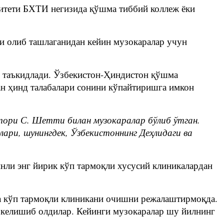
ситети БХТИ негизида қўшма тиббий коллеж ёки
и олиб ташлаганидан кейин музокаралар учун
и таъкидлади. Ўзбекистон-Ҳиндистон қўшма
ан ҳинд талабалари сонини кўпайтиришга имкон
ектори С. Шетти билан музокаралар бўлиб ўтган.
ари, шунингдек, Ўзбекистоннинг Деҳлидаги ва
инли энг йирик кўп тармоқли хусусий клиникалардан
да кўп тармоқли клиникани очишни режалаштирмоқда.
келишиб олдилар. Кейинги музокаралар шу йилнинг