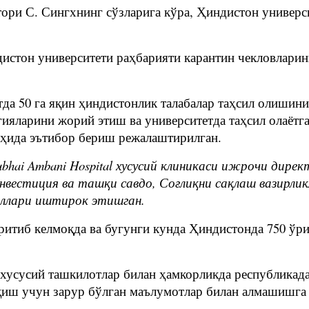
ктори С. Сингхнинг сўзларига кўра, Ҳиндистон универ
истон университети раҳбарияти карантин чекловларин
да 50 га яқин ҳиндистонлик талабалар таҳсил олишин
ияларини жорий этиш ва университетда таҳсил олаётг
оҳида эътибор бериш режалаштирилган.
ubhai Ambani Hospital хусусий клиникаси ижрочи дир
вестиция ва ташқи савдо, Соғлиқни сақлаш вазирликл
иллари иштирок этишган.
юритиб келмоқда ва бугунги кунда Ҳиндистонда 750 ўр
 хусусий ташкилотлар билан ҳамкорликда республика
иш учун зарур бўлган маълумотлар билан алмашишга 