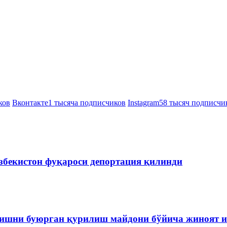
ков
Вконтакте
1 тысяча подписчиков
Instagram
58 тысяч подписчи
збекистон фуқароси депортация қилинди
ишни буюрган қурилиш майдони бўйича жиноят и