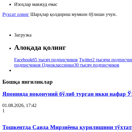
Изоҳлар мавжуд емас
Рухсат олинг
Шарҳлар қолдириш мумкин бўлиши учун.
Загрузка
Алоқада қолинг
Facebook
65 тысяч подписчиков
Twitter
2 тысячи подписчи
подписчиков
Одноклассники
30 тысяч подписчиков
Бошқа янгиликлар
Японияда ноқонуний бўлиб турган икки нафар Ў
01.08.2026, 17:42
1
Тошкентда Саида Мирзиёева қурилишини тўхтат