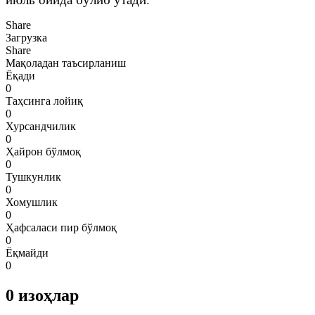
Share
Загрузка
Share
Мақоладан таъсирланиш
Ёқади
0
Таҳсинга лойиқ
0
Хурсандчилик
0
Ҳайрон бўлмоқ
0
Тушкунлик
0
Хомушлик
0
Ҳафсаласи пир бўлмоқ
0
Ёқмайди
0
0
изоҳлар