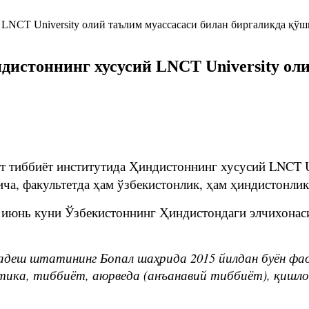
ндистоннинг хусусий LNCT University ол
т тиббиёт институтида Ҳиндистоннинг хусусий LNCT Un
а, факультетда ҳам ўзбекистонлик, ҳам ҳиндистонлик
4 июнь куни Ўзбекистоннинг Ҳиндистондаги элчихона
Прадеш штатининг Бопал шаҳрида 2015 йилдан буён ф
ика, тиббиёт, аюрведа (анъанавий тиббиёт), қишлоқ