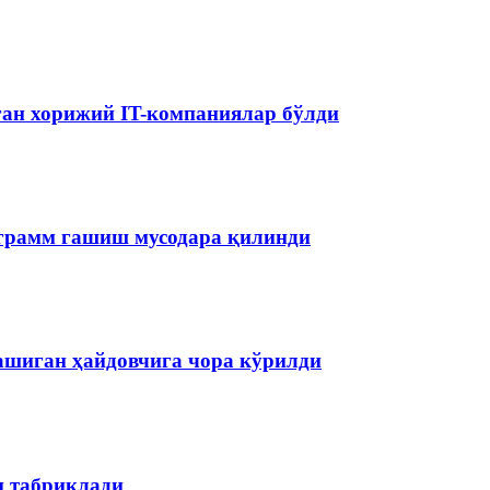
аган хорижий IT-компаниялар бўлди
ограмм гашиш мусодара қилинди
ашиган ҳайдовчига чора кўрилди
н табриклади