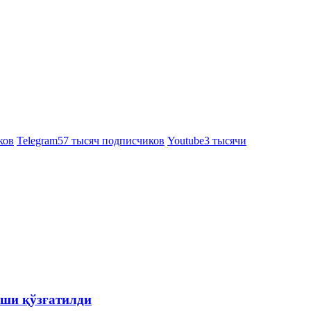
ков
Telegram
57 тысяч подписчиков
Youtube
3 тысячи
ши қўзғатилди