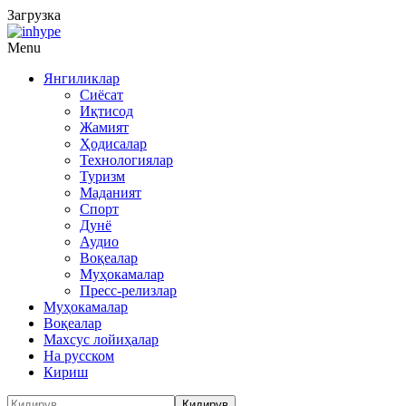
Загрузка
Menu
Янгиликлар
Сиёсат
Иқтисод
Жамият
Ҳодисалар
Технологиялар
Туризм
Маданият
Спорт
Дунё
Аудио
Воқеалар
Муҳокамалар
Пресс-релизлар
Муҳокамалар
Воқеалар
Махсус лойиҳалар
На русском
Кириш