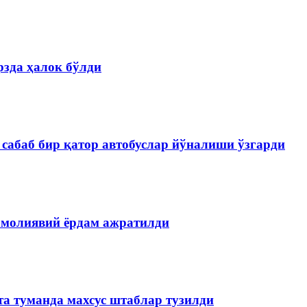
зда ҳалок бўлди
сабаб бир қатор автобуслар йўналиши ўзгарди
 молиявий ёрдам ажратилди
та туманда махсус штаблар тузилди