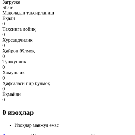
Загрузка
Share
Мақоладан таъсирланиш
Ёқади
0
Таҳсинга лойиқ
0
Хурсандчилик
0
Ҳайрон бўлмоқ
0
Тушкунлик
0
Хомушлик
0
Ҳафсаласи пир бўлмоқ
0
Ёқмайди
0
0
изоҳлар
Изоҳлар мавжуд емас