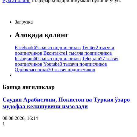
Рухсат олинг
Шарҳлар қолдириш мумкин бўлиши учун.
Загрузка
Алоқада қолинг
Facebook
65 тысяч подписчиков
Twitter
2 тысячи
подписчиков
Вконтакте
1 тысяча подписчиков
Instagram
60 тысяч подписчиков
Telegram
57 тысяч
подписчиков
Youtube
3 тысячи подписчиков
Одноклассники
30 тысяч подписчиков
Бошқа янгиликлар
Саудия Арабистони, Покистон ва Туркия ўзаро
мудофаа келишувини имзолади
08.08.2026, 16:14
1