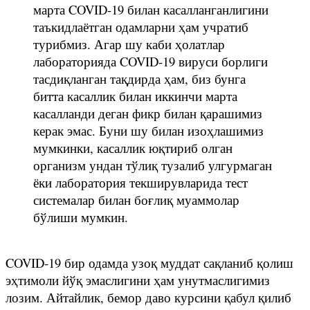
марта COVID-19 билан касалланганлигини
таъкидлаётган одамларни ҳам учратиб
турибмиз. Агар шу каби ҳолатлар
лабораторияда COVID-19 вируси борлиги
тасдиқланган тақдирда ҳам, биз бунга
битта касаллик билан иккинчи марта
касалланди деган фикр билан қарашимиз
керак эмас. Буни шу билан изоҳлашимиз
мумкинки, касаллик юқтириб олган
организм ундан тўлиқ тузалиб улгурмаган
ёки лаборатория текширувларида тест
системалар билан боғлиқ муаммолар
бўлиши мумкин.
COVID-19 бир одамда узоқ муддат сақланиб қолиш
эҳтимоли йўқ эмаслигини ҳам унутмаслигимиз
лозим. Айтайлик, бемор даво курсини қабул қилиб