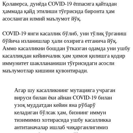
Қолаверса, дунёда COVID-19 ёппасига қайтадан
ҳаммада қайд этилиши тўғрисида биронта ҳам
асосланган илмий маълумот йўқ.
COVID-19 янги касаллик бўлиб, уни тўлиқ ўрганиш
бўйича изланишлар ҳали охирига етганича йўқ.
Аммо касалликни бошдан ўтказган одамда уни ушбу
касалликдан кейинчалик ҳам ҳимоя қилишга қодир
иммунитет шакллананиши тўғрисидаги асосли
маълумотлар кишини қувонтиради.
Агар шу касалликнинг мутацияга учраган
вируси билан ёки айнан COVID-19 билан
узоқ муддатдан кейин яна рўбарў
келадиган бўлсак ҳам, бизнинг иммун
тизимимиз хотирасида ушбу касалликка
антитаначалар ишлаб чиқарганлигимиз