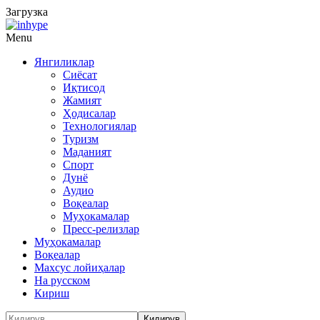
Загрузка
Menu
Янгиликлар
Сиёсат
Иқтисод
Жамият
Ҳодисалар
Технологиялар
Туризм
Маданият
Спорт
Дунё
Аудио
Воқеалар
Муҳокамалар
Пресс-релизлар
Муҳокамалар
Воқеалар
Махсус лойиҳалар
На русском
Кириш