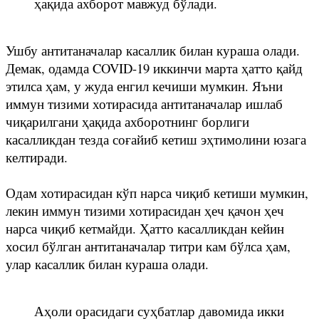
ҳақида ахборот мавжуд бўлади.
Ушбу антитаначалар касаллик билан кураша олади.
Демак, одамда COVID-19 иккинчи марта ҳатто қайд
этилса ҳам, у жуда енгил кечиши мумкин. Яъни
иммун тизими хотирасида антитаначалар ишлаб
чиқарилгани ҳақида ахборотнинг борлиги
касалликдан тезда соғайиб кетиш эҳтимолини юзага
келтиради.
Одам хотирасидан кўп нарса чиқиб кетиши мумкин,
лекин иммун тизими хотирасидан ҳеч қачон ҳеч
нарса чиқиб кетмайди. Ҳатто касалликдан кейин
хосил бўлган антитаначалар титри кам бўлса ҳам,
улар касаллик билан кураша олади.
Аҳоли орасидаги суҳбатлар давомида икки