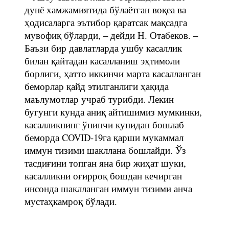
дунё хамжамиятида бўлаётган воқеа ва
ҳодисаларга эътибор қаратсак мақсадга
мувофиқ бўларди, – дейди Н. Отабеков. –
Баъзи бир давлатларда ушбу касаллик
билан қайтадан касалланиш эҳтимоли
борлиги, ҳатто иккинчи марта касалланган
беморлар қайд этилганлиги ҳақида
маълумотлар учраб турибди. Лекин
бугунги кунда аниқ айтишимиз мумкинки,
касалликнинг ўнинчи кунидан бошлаб
беморда COVID-19га қарши мукаммал
иммун тизими шакллана бошлайди. Ўз
тасдиғини топган яна бир жиҳат шуки,
касалликни оғирроқ бошдан кечирган
инсонда шаклланган иммун тизими анча
мустаҳкамроқ бўлади.