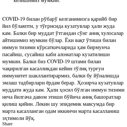
COVID-19 билан рўбарў келганимизга қарийб бир
йил бўлаяпти, у тўғрисида кузатувлар ҳали жуда
кам. Балки бир муддат ўтгандан сўнг аниқ хулосалар
айтишимиз мумкин бўлар. Ёки вақт ўтиши билан
иммун тизими кўрсаткичларида ҳам бирмунча
пасайиш, сусайиш каби аломатлар кузатилиши
мумкин. Балки биз COVID-19 штами билан
чақирилган касалликдан кейин тўлиқ турғун
иммунитет шакллантирармиз, балки бу йўналишда
эмлаш тадбирлари ёрдам берар. Ҳозирча кузатувлар
муддати жуда кам. Ҳали ҳосил бўлган иммун тизими
неча йилгача давом этиши бўйича аниқ башоратлар
қилиш қийин. Лекин шу эпидемик мавсумда бир
марта касалланган одам иккинчи марта касалланиш
эҳтимоли йўқ.
Share