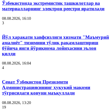
Ўзбекистонда экстремистик ташкилотлар ва
материалларнинг электрон реестри яратилади
08.08.2026, 16:10
3
Йўл ҳаракати хавфсизлиги хизмати "Маъмурий
амалиёт" тизимини тўлиқ рақамлаштириш
бўйича янги йўриқнома лойиҳасини эълон
қилди
08.08.2026, 16:04
4
Сенат Ўзбекистон Президенти
Администрациясининг ҳуқуқий мақоми
тўғрисидаги қонунн маъқуллади
08.08.2026, 13:20
19