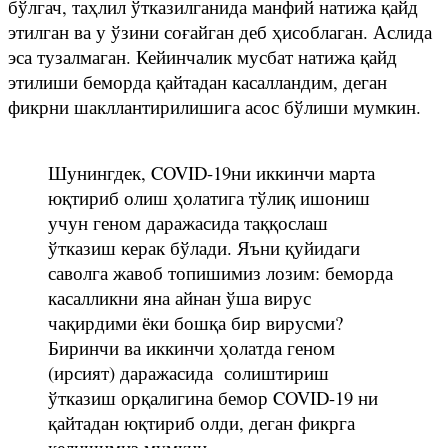
бўлгач, таҳлил ўтказилганида манфий натижа қайд
этилган ва у ўзини соғайган деб ҳисоблаган. Аслида
эса тузалмаган. Кейинчалик мусбат натижа қайд
этилиши беморда қайтадан касалландим, деган
фикрни шакллантирилишига асос бўлиши мумкин.
Шунингдек, COVID-19ни иккинчи марта
юқтириб олиш ҳолатига тўлиқ ишониш
учун геном даражасида таққослаш
ўтказиш керак бўлади. Яъни қуйидаги
саволга жавоб топишимиз лозим: беморда
касалликни яна айнан ўша вирус
чақирдими ёки бошқа бир вирусми?
Биринчи ва иккинчи ҳолатда геном
(ирсият) даражасида солиштириш
ўтказиш орқалигина бемор COVID-19 ни
қайтадан юқтириб олди, деган фикрга
келишимиз мумкин.