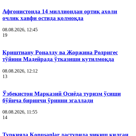
Афғонистонда 14 миллиондан ортиқ аҳоли
очлик хавфи остида қолмоқда
08.08.2026, 12:45
19
Криштиану Роналду ва Жоржина Родригес
тўйини Мадейрада ўтказиши кутилмоқда
08.08.2026, 12:12
13
Ўзбекистон Марказий Осиёда туризм ўсиши
бўйича биринчи ўринни эгаллади
08.08.2026, 11:55
14
Туркияда Konuşanlar дастурида чиқиш қилган