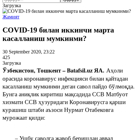
Загрузка
Жамият
COVID-19 билан иккинчи марта
касалланиш мумкинми?
30 September 2020, 23:22
425
Загрузка
Ўзбекистон, Тошкент – Batafsil.uz ЯА.
Аҳоли
орасида коронавирус инфекцияси билан қайтадан
касалланиш мумкинми деган савол пайдо бўлмоқда.
Бунга аниқлик киритиш мақсадида ССВ Матбуот
хизмати ССВ ҳузуридаги Коронавирусга қарши
курашиш штаби аъзоси Нурмат Отабековга
мурожаат қилди:
– Ушбу саволга жавоб беришдан аввал