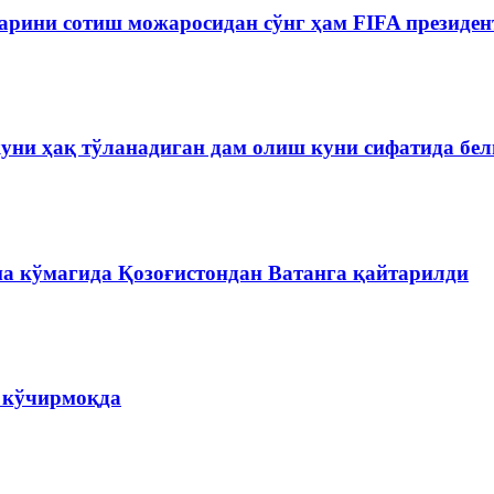
рини сотиш можаросидан сўнг ҳам FIFA президен
куни ҳақ тўланадиган дам олиш куни сифатида бе
на кўмагида Қозоғистондан Ватанга қайтарилди
а кўчирмоқда