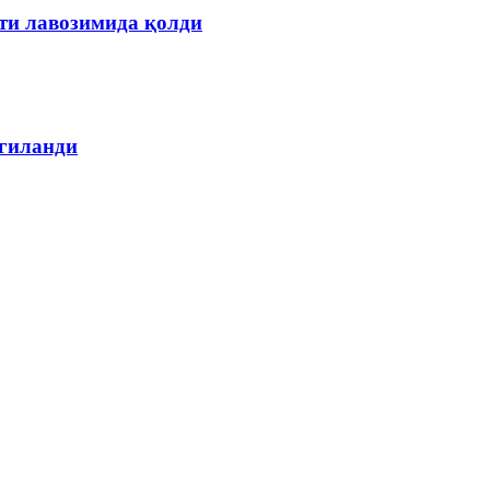
ти лавозимида қолди
лгиланди