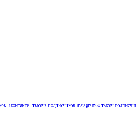
ков
Вконтакте
1 тысяча подписчиков
Instagram
60 тысяч подписчи