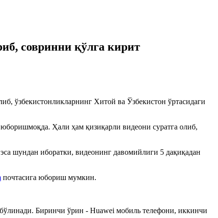
иб, совринни қўлга кирит
либ, ўзбекистонликларнинг Хитой ва Ўзбекистон ўртасидаги
 юборишмоқда. Ҳали ҳам қизиқарли видеони суратга олиб,
 эса шундан иборатки, видеонинг давомийлиги 5 дақиқадан
m
почтасига юбориш мумкин.
 бўлинади. Биринчи ўрин - Huawei мобиль телефони, иккинчи