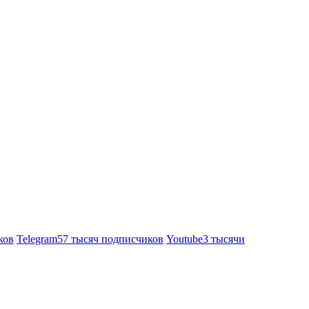
ков
Telegram
57 тысяч подписчиков
Youtube
3 тысячи