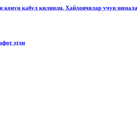
и қонун қабул қилинди. Ҳайдовчилар учун нимала
афот этди