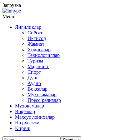
Загрузка
Menu
Янгиликлар
Сиёсат
Иқтисод
Жамият
Ҳодисалар
Технологиялар
Туризм
Маданият
Спорт
Дунё
Аудио
Воқеалар
Муҳокамалар
Пресс-релизлар
Муҳокамалар
Воқеалар
Махсус лойиҳалар
На русском
Кириш