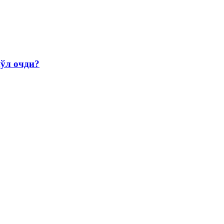
йўл очди?