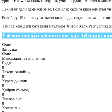
ўрин - Huawei мобиль телефони, учинчи ўрин - Huawei планше
Лекин бу ҳали ҳаммаси эмас. Ғолиблар сафига кира олмаган ў
Ғолиблар 19 июнь куни эълон қилинади, тақдирлаш маросими э
Танлов ҳақидаги батафсил маълумот Хитой Халқ Республикас
Ўзбекистон бўйлаб янгиликлар:
Telegram-ка
Share
Загрузка
Share
Мақоладан таъсирланиш
Ёқади
0
Таҳсинга лойиқ
0
Хурсандчилик
0
Ҳайрон бўлмоқ
0
Тушкунлик
0
Хомушлик