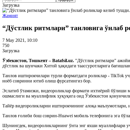
Загрузка
Жамият
“Дўстлик ритмлари” танловига ўнлаб р
7 May 2021, 10:10
750
Загрузка
Ўзбекистон, Тошкент – Batafsil.uz.
"Дўстлик ритмлари" ажойиб
дўстлик ва шунчаки Хитой ҳақидаги таассуротларига бағишла
Танлов иштирокчилари турли форматдаги роликлар - TikTok уч
ноёб совринни ютиб олиш фурсатингиз бор.
Эслатиб ўтамизки, видеороликлар формати ихтиёрий бўлиши му
ошмаслиги ва муаллифлик ҳуқуқига оид Ўзбекистон қонунчили
Тайёр видеороликларни иштирокчининг алоқа маълумотлари, 
Танлов ғолиби бош соврин-Huawei мобиль телефонига эга бўла
Шунингдек, видеороликларнинг ўнта энг яхши муаллифлари уч