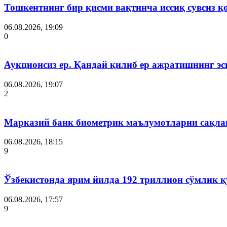
Тошкентнинг бир қисми вақтинча иссиқ сувсиз қ
06.08.2026, 19:09
0
Аукционсиз ер. Қандай қилиб ер ажратишнинг эс
06.08.2026, 19:07
2
Марказий банк биометрик маълумотларни сақла
06.08.2026, 18:15
9
Ўзбекистонда ярим йилда 192 триллион сўмлик
06.08.2026, 17:57
9