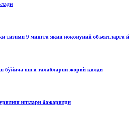
олади
ки тизими 9 мингга яқин ноқонуний объектларга 
ш бўйича янги талабларни жорий қилди
 қурилиш ишлари бажарилди