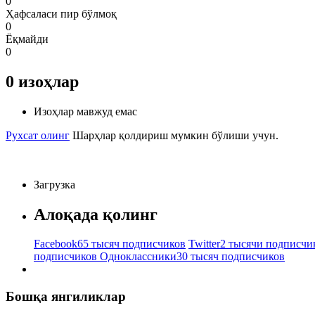
0
Ҳафсаласи пир бўлмоқ
0
Ёқмайди
0
0
изоҳлар
Изоҳлар мавжуд емас
Рухсат олинг
Шарҳлар қолдириш мумкин бўлиши учун.
Загрузка
Алоқада қолинг
Facebook
65 тысяч подписчиков
Twitter
2 тысячи подписчи
подписчиков
Одноклассники
30 тысяч подписчиков
Бошқа янгиликлар