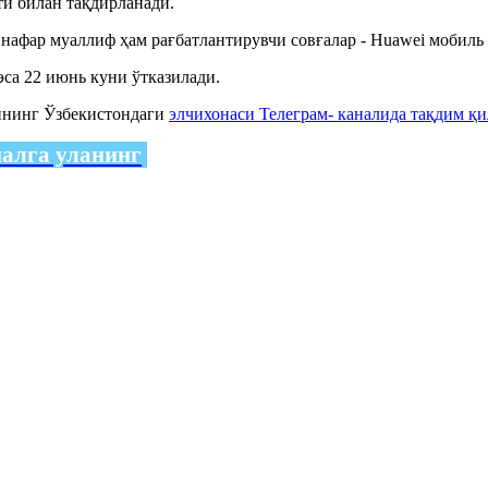
ти билан тақдирланади.
н нафар муаллиф ҳам рағбатлантирувчи совғалар - Huawei мобил
са 22 июнь куни ўтказилади.
ининг Ўзбекистондаги
элчихонаси Телеграм- каналида тақдим қи
налга уланинг