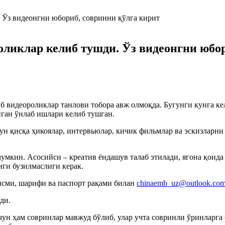
оликлар келиб тушди. Ўз видеонгни юбор
 видеороликлар танлови тобора авж олмоқда. Бугунги кунга ке
нган ўнлаб ишлари келиб тушган.
ун қисқа ҳикоялар, интервьюлар, кичик фильмлар ва эскизларни
мкин. Асосийси – креатив ёндашув талаб этилади, ягона қоида
ги бузилмаслиги керак.
исми, шарифи ва паспорт рақами билан
chinaemb_uz@outlook.co
ди.
ун ҳам совринлар мавжуд бўлиб, улар учта совринли ўринларга